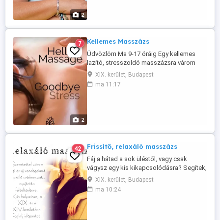
kérhető, kolléganővel Tel: Szép napot
kívánok Szilvia
2
Kellemes Masszázs
7
Üdvözlöm Ma 9-17 óráig Egy kellemes
lazító, stresszoldó masszázsra várom
Önt, ha munka után szeretne lazítani vagy
XIX. kerület, Budapest
csak szeretne egy kellemes masszázst.
ma 11:17
Kevés az ideje? Fél órás masszázsra is
van lehetőség Tel: 0620 502 2992 Szép
napot Szilvia
2
Frissítő, relaxáló masszázs
42
Fáj a hátad a sok üléstől, vagy csak
vágysz egy kis kikapcsolódásra? Segítek,
hogy újra könnyűnek és energikusnak
XIX. kerület, Budapest
érezd magad! Válaszd a számodra
ma 10:24
legmegfelelőbb kezelést: Svédmasszázs:
Ha makacs izomcsomókkal, hát- vagy
nyakfájással küzdesz. Frissítő masszázs: