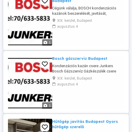
Budapest
Cégünk válalja, BOSCH kondenzációs
kazánok beszerelését, javitását,
karbantartását, Budapesten és környékén,
XIX. kerület, Budapest
rövid határidővel. Hivjon bizalommal 06 70
augusztus 4
6335833
1
Bosch gázszerviz Budapest
Kondenzációs kazán csere Junkers
Bosch Gázszervíz Gázkészülék csere
Budapesten Teljes körű gázkazán csere
XIX. kerület, Budapest
Budapesten és a környékén ! Az új
augusztus 4
jogszabályok miatt sajnos már csak
kondenzációs kazánokat lehet felszerelni
. Teljes körű kivitelezéssel állunk a kedves
ügyfelek részére . Kémény bélelés
1
engedélyezéssel ...
Hűtőgép javítás Budapest Gyors
hűtőgép szerelő