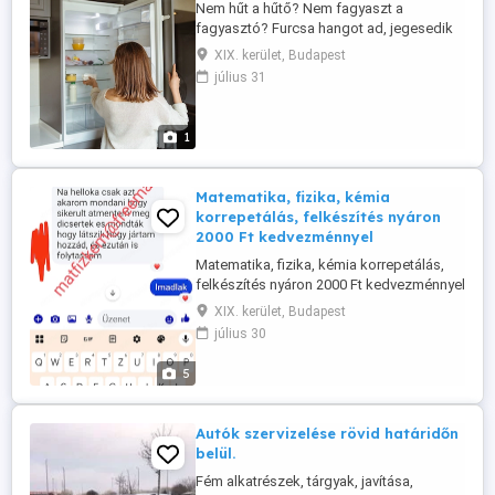
Nem hűt a hűtő? Nem fagyaszt a
fagyasztó? Furcsa hangot ad, jegesedik
vagy szivárog? Hűtőgép-szerelőként
XIX. kerület, Budapest
vállalom háztartási hűtőgépek és
július 31
fagyasztók gyors, szakszerű javítását.
Célom, hogy a lehető legrövidebb időn
belül újra hibátlanul működjön a
1
készüléke. Dolgozom a legtöbb ismert
márkával, többek ...
Matematika, fizika, kémia
korrepetálás, felkészítés nyáron
2000 Ft kedvezménnyel
Matematika, fizika, kémia korrepetálás,
felkészítés nyáron 2000 Ft kedvezménnyel
!!! Budapesti 48 éves tanár vagyok,
XIX. kerület, Budapest
matematika, fizika, kémia tanítást,
július 30
korrepetálást, vizsga felkészítést vállalok,
nyáron is. Koromnál fogva megtalálom a
5
hangot a diákokkal, ugyanakkor 20 év
tapasztalatom van a reál ...
Autók szervizelése rövid határidőn
belül.
Fém alkatrészek, tárgyak, javítása,