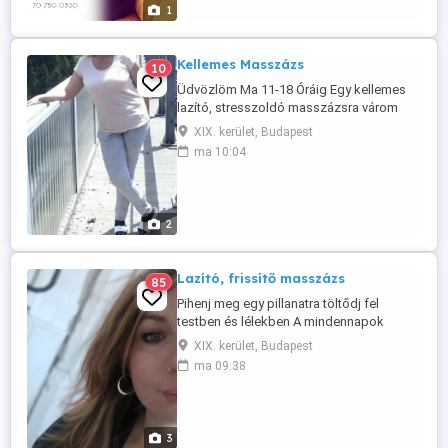
Ha gyors feltöltődésre és új lendületre ...
1
Kellemes Masszázs
10
Üdvözlöm Ma 11-18 Óráig Egy kellemes
lazító, stresszoldó masszázsra várom
Önt, ha munka után szeretne lazítani vagy
XIX. kerület, Budapest
csak szeretne egy kellemes masszázst.
ma 10:04
Kevés az ideje? Fél órás masszázsra is
van lehetőség Tel: 0620 502 2992 Szép
napot Szilvia
2
Lazító, frissítő masszázs
85
Pihenj meg egy pillanatra töltődj fel
testben és lélekben A mindennapok
rohanásában mindenkinek szüksége van
XIX. kerület, Budapest
egy kis megállásra. Egy helyre, ahol
ma 09:38
lelassulhatsz, elengedheted a
feszültséget, és újra önmagadra
találhatsz. Masszázsaimmal abban
segítek, hogy tested és lelked ismét
3
harmóniába kerüljön. ...