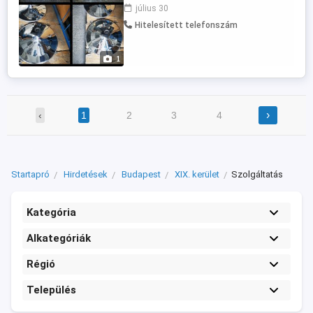
minden ami fém, egyedei és széria
július 30
munkát is vállalunk. Acél szerkezetek,
Hitelesített telefonszám
korlátok, felnik, kilincs, szívósor, edények,
autó, motor, hajó kiegészítők, bármilyen
fém felület tisztításában, csiszolásában,
1
...
›
‹
1
2
3
4
Startapró
Hirdetések
Budapest
XIX. kerület
Szolgáltatás
Kategória
Alkategóriák
Régió
Település