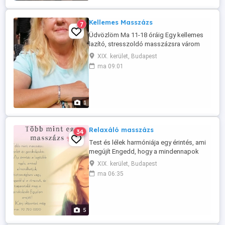
Kellemes Masszázs
7
Üdvözlöm Ma 11-18 óráig Egy kellemes
lazító, stresszoldó masszázsra várom
Önt, ha munka után szeretne lazítani vagy
XIX. kerület, Budapest
csak szeretne egy kellemes masszázst.
ma 09:01
Kevés az ideje? Fél órás masszázsra is
van lehetőség Tel: 0620 502 2992 Szép
napot Szilvia
1
Relaxáló masszázs
34
Test és lélek harmóniája egy érintés, ami
megújít Engedd, hogy a mindennapok
rohanása helyett a nyugalom és
XIX. kerület, Budapest
feltöltődés vegye át a főszerepet.
ma 06:35
Masszázsom célja nem csupán az izmok
ellazítása, hanem a teljes testi-lelki
egyensúly megteremtése. Szolgáltatások:
Relaxáló aromaolajos masszázs
5
Svédmasszázs ...