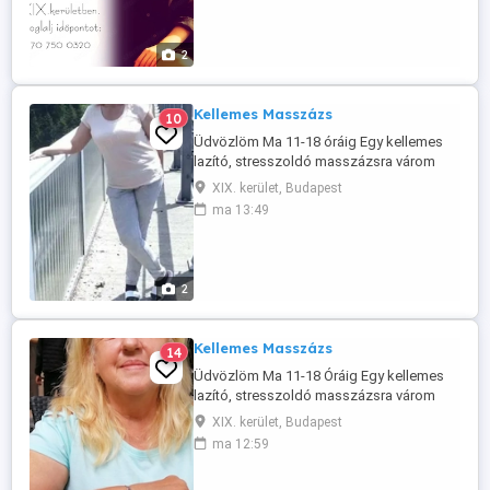
meg, amíg a stressz állandó hátfájássá
alakul! Szánj magadra egy órát, ahol
megszűnik a külvilág. Relaxációs
2
masszázsom ...
Kellemes Masszázs
10
Üdvözlöm Ma 11-18 óráig Egy kellemes
lazító, stresszoldó masszázsra várom
Önt, ha munka után szeretne lazítani vagy
XIX. kerület, Budapest
csak szeretne egy kellemes masszázst.
ma 13:49
Kevés az ideje? Fél órás masszázsra is
van lehetőség Tel: 0620 502 2992 Szép
napot Szilvia
2
Kellemes Masszázs
14
Üdvözlöm Ma 11-18 Óráig Egy kellemes
lazító, stresszoldó masszázsra várom
Önt, ha munka után szeretne lazítani vagy
XIX. kerület, Budapest
csak szeretne egy kellemes masszázst.
ma 12:59
Kevés az ideje? Fél órás masszázsra is
van lehetőség Négykezes Masszázs is