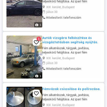
teljeskörű felújítása. Az ipari fém
tárgyaktól a háztartási eszközökig
XIX. kerület, Budapest
minden ami fém, egyedei és széria
július 30
munkát is vállalunk. Acél szerkezetek,
Hitelesített telefonszám
korlátok, felnik, kilincs, szívósor, edények,
autó, motor, hajó kiegészítők, bármilyen
1
fém felület tisztításában, csiszolásában,
...
Autók vizsgára felkészítése és
1
vizsgáztatásban segítség nyújtás.
Fém alkatrészek, tárgyak, javítása,
teljeskörű felújítása. Az ipari fém
tárgyaktól a háztartási eszközökig
XIX. kerület, Budapest
minden ami fém, egyedei és széria
július 30
munkát is vállalunk. Acél szerkezetek,
Hitelesített telefonszám
korlátok, felnik, kilincs, szívósor, edények,
autó, motor, hajó kiegészítők, bármilyen
1
fém felület tisztításában, csiszolásában,
...
Fémvázak csiszolása és polírozása.
Fém alkatrészek, tárgyak, javítása,
teljeskörű felújítása. Az ipari fém
tárgyaktól a háztartási eszközökig
XIX. kerület, Budapest