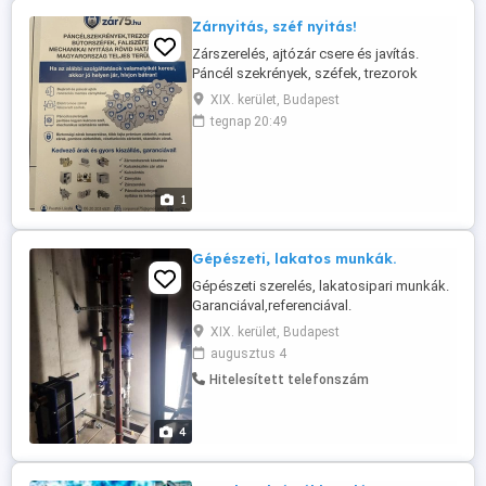
Zárnyitás, széf nyitás!
Zárszerelés, ajtózár csere és javítás.
Páncél szekrények, széfek, trezorok
nyitása, 2 évtizedes szakmai
XIX. kerület, Budapest
tapasztalattal. Rövid határidővel! Hívjon
tegnap 20:49
bizalommal! tel: 0620 203 4531 web:
zar75.hu
1
Gépészeti, lakatos munkák.
Gépészeti szerelés, lakatosipari munkák.
Garanciával,referenciával.
XIX. kerület, Budapest
augusztus 4
Hitelesített telefonszám
4