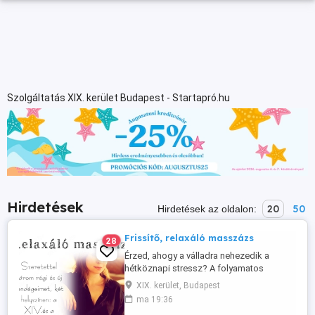
Szolgáltatás XIX. kerület Budapest - Startapró.hu
Hirdetések
20
50
Hirdetések az oldalon:
Frissítő, relaxáló masszázs
28
Érzed, ahogy a válladra nehezedik a
hétköznapi stressz? A folyamatos
rohanás, a monitor előtti ülés és a
XIX. kerület, Budapest
mindennapi feszültség előbb-utóbb
ma 19:36
megmutatkozik a testeden is. Ne várd