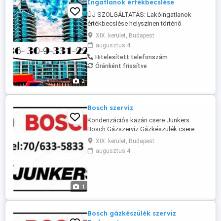
Ingatlanok értékbecslése
ÚJ SZOLGÁLTATÁS: Lakóingatlanok
értékbecslése helyszínen történő
értékkonzultációval 25 000,- Ft + ÁFA
XIX. kerület, Budapest
alkalom (kb. 30 - 45 perc,helyszíni szóbeli
augusztus 4
tájékoztatás + 1 oldalas írásbeli
Hitelesített telefonszám
összefoglaló megküldése) Budapest
Óránként frissítve
területén; valamint Pest és Fejér
vármegyékben Eladná ingatlanát,
2
ajándékozni szeretne ...
Bosch szerviz
Kondenzációs kazán csere Junkers
Bosch Gázszervíz Gázkészülék csere
Budapesten Teljes körű gázkazán csere
XIX. kerület, Budapest
Budapesten és a környékén ! Az új
augusztus 4
jogszabályok miatt sajnos már csak
kondenzációs kazánokat lehet felszerelni
. Teljes körű kivitelezéssel állunk a kedves
ügyfelek részére . Kémény bélelés
1
engedélyezéssel ...
Bosch gázkészülék szerviz