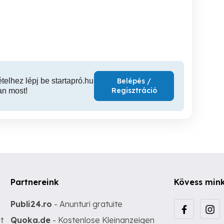
embernek 
XIV. kerület
VII. kerület
XX
ételhez lépj be startapró.hu
Belépés /
Regisztráció
an most!
Partnereink
Kövess min
Publi24.ro
- Anunturi gratuite
t
Quoka.de
- Kostenlose Kleinanzeigen