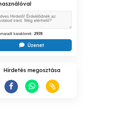
lhasználóval
maradt karakterek:
2939
Üzenet
Hirdetés megosztása
Nőknek segítenék ház
Szerelés, javí