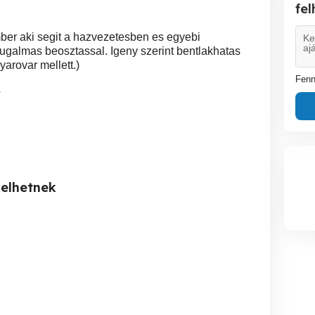
fe
er aki segit a hazvezetesben es egyebi
rugalmas beosztassal. Igeny szerint bentlakhatas
arovar mellett.)
Fenn
4
kelhetnek
Kárpitos munkák
Család segítés Életjáradék.
Csepelen segítek idős