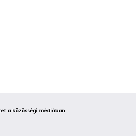
bevásárlásban,
körüli munkánkban
megbízható vagyok!
I. kerület
XI. kerület
XIII. kerüle
ket a közösségi médiában