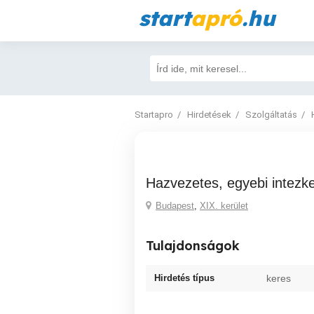
start
apró
.hu
Startapro
Hirdetések
Szolgáltatás
hazvezetes, egyebi intez
Budapest
,
XIX. kerület
Tulajdonságok
Hirdetés típus
keres