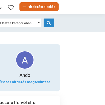
Hirdetésfeladás
kom
Ando
Összes hirdetés megtekintése
pcsolatfelvétel a