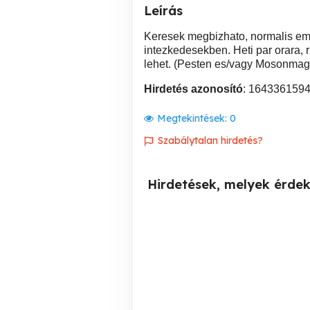
Leírás
Keresek megbizhato, normalis emb
intezkedesekben. Heti par orara, 
lehet. (Pesten es/vagy Mosonmagy
Hirdetés azonosító
: 164336159
Megtekintések:
0
Szabálytalan hirdetés?
Hirdetések, melyek érde
Segítség idősebbeknek