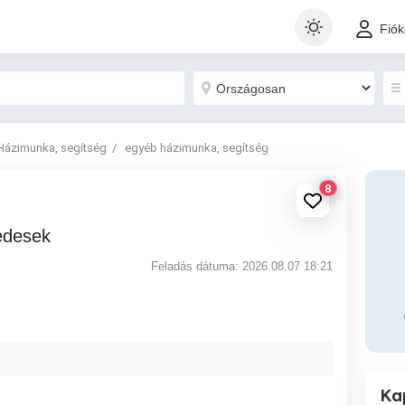
Fió
Házimunka, segítség
egyéb házimunka, segítség
8
kedesek
Feladás dátuma: 2026.08.07 18:21
Ka