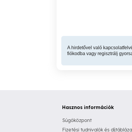
kocsival Csepelen
XXI. kerület
A hirdetővel való kapcsolatfelv
fiókodba vagy regisztrálj gyors
Hasznos információk
Súgóközpont
Fizetési tudnivalók és díjtábláza