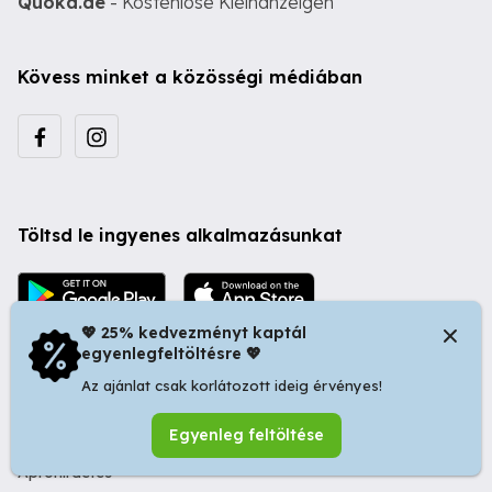
Quoka.de
- Kostenlose Kleinanzeigen
Kövess minket a közösségi médiában
Töltsd le ingyenes alkalmazásunkat
💖 25% kedvezményt kaptál
egyenlegfeltöltésre 💖
Az ajánlat csak korlátozott ideig érvényes!
© 2026 Startapró S.R.L. | Bulevardul Dacia nr 34, Oradea
Egyenleg feltöltése
410346, Romania | Tax ID: RO44483373 -
Ingyenes
Apróhirdetés