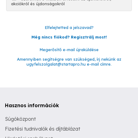
akciókról és újdonságokról
Elfelejtetted a jelszavad?
Még nincs fiókod? Regisztrálj most!
Megerősítő e-mail újraküldése
Amennyiben segítségre van szükséged, írj nekünk az
ugyfelszolgalat@startapro.hu
e-mail címre.
Hasznos információk
Súgóközpont
Fizetési tudnivalók és díjtáblázat