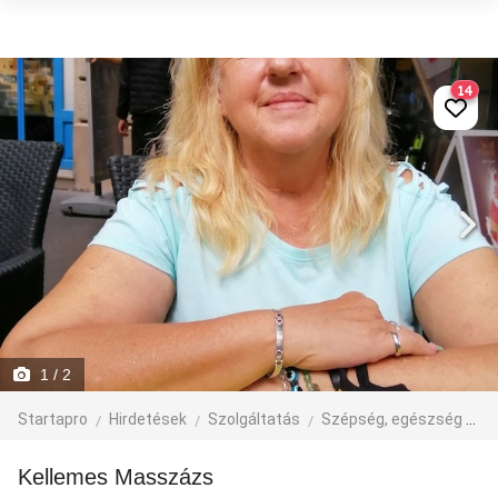
14
1
/ 2
Startapro
Hirdetések
Szolgáltatás
Szépség, egészség
M
Kellemes Masszázs