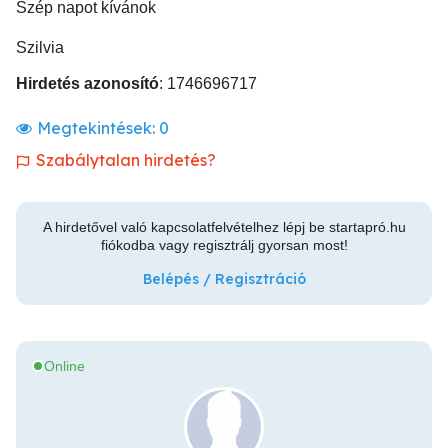
Szép napot kívánok
Szilvia
Hirdetés azonosító
: 1746696717
Megtekintések:
0
Szabálytalan hirdetés?
A hirdetővel való kapcsolatfelvételhez lépj be startapró.hu
fiókodba vagy regisztrálj gyorsan most!
Belépés / Regisztráció
Online