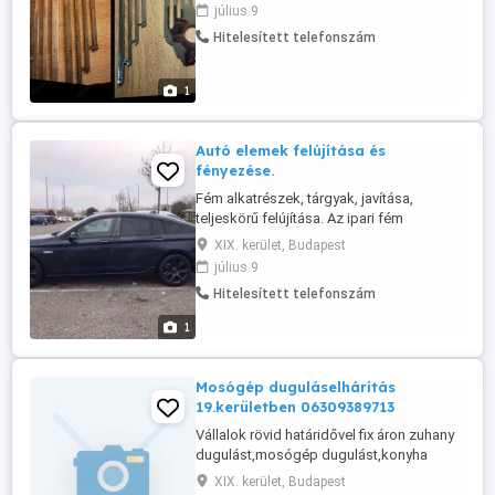
minden ami fém, egyedei és széria
július 9
munkát is vállalunk. Acél szerkezetek,
Hitelesített telefonszám
korlátok, felnik, kilincs, szívósor, edények,
autó, motor, hajó kiegészítők, bármilyen
fém felület tisztításában, csiszolásában,
1
...
Autó elemek felújítása és
fényezése.
Fém alkatrészek, tárgyak, javítása,
teljeskörű felújítása. Az ipari fém
tárgyaktól a háztartási eszközökig
XIX. kerület, Budapest
minden ami fém, egyedei és széria
július 9
munkát is vállalunk. Acél szerkezetek,
Hitelesített telefonszám
korlátok, felnik, kilincs, szívósor, edények,
autó, motor, hajó kiegészítők, bármilyen
1
fém felület tisztításában, csiszolásában,
...
Mosógép duguláselhárítás
19.kerületben 06309389713
Vállalok rövid határidővel fix áron zuhany
dugulást,mosógép dugulást,konyha
dugulást,padlóösszefolyó
XIX. kerület, Budapest
duguláselhárítást.