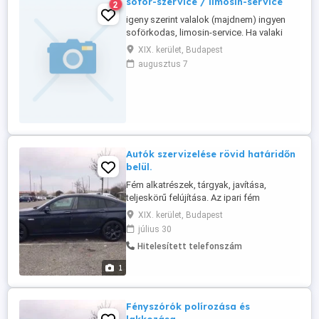
soför-szervice / limosin-service
2
igeny szerint valalok (majdnem) ingyen
soförkodas, limosin-service. Ha valaki
(talan akar ejszakan fele) menni kell/akar
XIX. kerület, Budapest
valahova biztonsagosan es kulturalt
augusztus 7
modon akkor valallok megbizhato
soförkodas. Kulturalt kocsi es kulturalt,
napfeny-kepes soförröl van szo.
Hobbikent csinalok, nem elek ebböl,ü ...
Autók szervizelése rövid határidőn
belül.
Fém alkatrészek, tárgyak, javítása,
teljeskörű felújítása. Az ipari fém
tárgyaktól a háztartási eszközökig
XIX. kerület, Budapest
minden ami fém, egyedei és széria
július 30
munkát is vállalunk. Acél szerkezetek,
Hitelesített telefonszám
korlátok, felnik, kilincs, szívósor, edények,
autó, motor, hajó kiegészítők, bármilyen
1
fém felület tisztításában, csiszolásában,
...
Fényszórók polírozása és