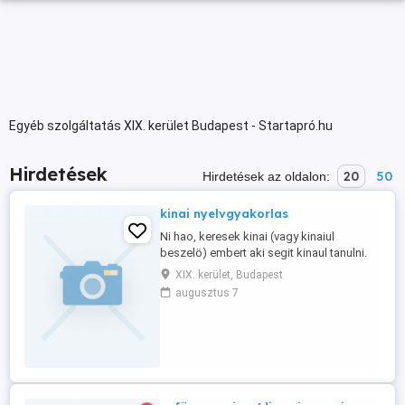
Egyéb szolgáltatás XIX. kerület Budapest - Startapró.hu
Hirdetések
20
50
Hirdetések az oldalon:
kinai nyelvgyakorlas
Ni hao, keresek kinai (vagy kinaiul
beszelö) embert aki segit kinaul tanulni.
Nyelvtanulas, akar hazvezetes is
XIX. kerület, Budapest
összeköthetö, de nem feltetel. rugalmas
augusztus 7
idöbeosztassal, korrekt feltetelekkel.