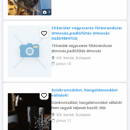
szívósor, edények, autó, motor, hajó
kiegészítők, bármilyen ...
7
19.kerület vegyszeres fűtésrendszer
átmosás,padlófűtés átmosás
06309389713(
19.kerület vegyszeres fűtésrendszer
átmosás,padlófűtés átmosás
06309389713(
XIX. kerület, Budapest
június 18
Szinkronizálást, hangalámondást
vállalok!
Szinkronizálást, hangalámondást vállalok!
Nem vagyok teljesen kezdő: Már
szinkronizáltam gyerekkoromban a
XIX. kerület, Budapest
Pannónia Filmstúdióban. Dudás Ica volt a
június 12
szinkronrendezőm. (Akkoriban még
szavalóversenyeket is nyertem az