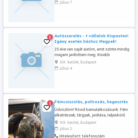
július 7
Autószerelés - t vállalok Kispesten!
2
Igény esetén házhoz Megyek!
25 éve van saját autóm, amit szinte mindig
magam javítottam meg. Kisebb
javításokat vállalok csak el. Kispest
XIX. kerület, Budapest
környezete is szóba jöhet, de az már
július 4
nehezebben oldható meg. Hívjon - hátha
megegyezünk!
Fémcsiszolás, polírozás, hegesztés
1
Üdvözlöm! Rövid bemutatkozásunk: Fém
alkatrészek, tárgyak, javítása, teljeskörű
felújítása. Az ipari fém tárgyaktól a
XIX. kerület, Budapest
háztartási eszközökig minden ami fém,
július 2
egyedei és széria munkát is vállalunk. Acél
Hitelesített telefonszám
szerkezetek, korlátok, felnik, kilincs,