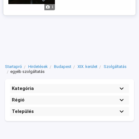
iskolában...) Hibátlanul, felsőfokon
1
beszélek magyarul és nagyon szépen
artikulálok. Nincs ...
Startapró
Hirdetések
Budapest
XIX. kerület
Szolgáltatás
egyéb szolgáltatás
Kategória
Régió
Település