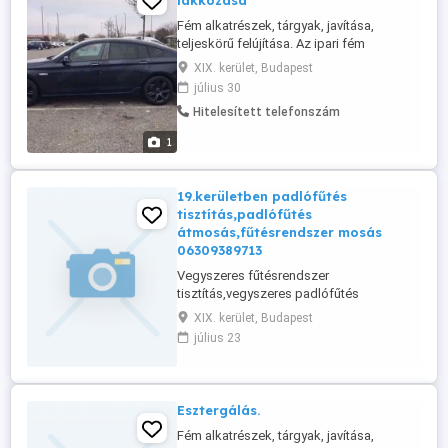
lakkozása
Fém alkatrészek, tárgyak, javítása,
teljeskörű felújítása. Az ipari fém
tárgyaktól a háztartási eszközökig
XIX. kerület, Budapest
minden ami fém, egyedei és széria
július 30
munkát is vállalunk. Acél szerkezetek,
Hitelesített telefonszám
korlátok, felnik, kilincs, szívósor, edények,
autó, motor, hajó kiegészítők, bármilyen
1
fém felület tisztításában, csiszolásában,
...
19.kerületben padlófűtés
tisztítás,padlófűtés
átmosás,fűtésrendszer mosás
06309389713
Vegyszeres fűtésrendszer
tisztítás,vegyszeres padlófűtés
átmosásgépi vegyszeres fűtésrendszer
XIX. kerület, Budapest
átmosás.Kétféle géppel .
július 23
Esztergálás.
Fém alkatrészek, tárgyak, javítása,