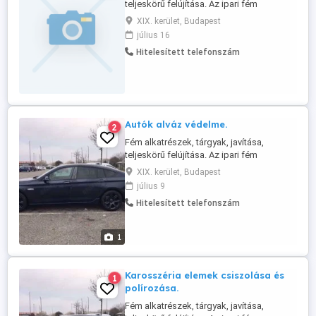
teljeskörű felújítása. Az ipari fém
tárgyaktól a háztartási eszközökig
XIX. kerület, Budapest
minden ami fém, egyedei és széria
július 16
munkát is vállalunk. Acél szerkezetek,
Hitelesített telefonszám
korlátok, felnik, kilincs, szívósor, edények,
autó, motor, hajó kiegészítők, bármilyen
fém felület tisztításában, csiszolásában,
...
Autók alváz védelme.
2
Fém alkatrészek, tárgyak, javítása,
teljeskörű felújítása. Az ipari fém
tárgyaktól a háztartási eszközökig
XIX. kerület, Budapest
minden ami fém, egyedei és széria
július 9
munkát is vállalunk. Acél szerkezetek,
Hitelesített telefonszám
korlátok, felnik, kilincs, szívósor, edények,
autó, motor, hajó kiegészítők, bármilyen
fém felület tisztításában, csiszolásában,
1
...
Karosszéria elemek csiszolása és
1
polírozása.
Fém alkatrészek, tárgyak, javítása,