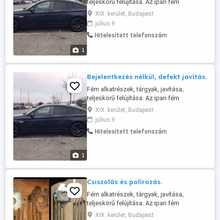
teljeskörű felújítása. Az ipari fém
tárgyaktól a háztartási eszközökig
XIX. kerület, Budapest
minden ami fém, egyedei és széria
július 9
munkát is vállalunk. Acél szerkezetek,
Hitelesített telefonszám
korlátok, felnik, kilincs, szívósor, edények,
autó, motor, hajó kiegészítők, bármilyen
1
fém felület tisztításában, csiszolásában,
...
Bejelentkezés nélkül, defekt javítás.
Fém alkatrészek, tárgyak, javítása,
teljeskörű felújítása. Az ipari fém
tárgyaktól a háztartási eszközökig
XIX. kerület, Budapest
minden ami fém, egyedei és széria
július 9
munkát is vállalunk. Acél szerkezetek,
Hitelesített telefonszám
korlátok, felnik, kilincs, szívósor, edények,
autó, motor, hajó kiegészítők, bármilyen
fém felület tisztításában, csiszolásában,
1
...
Csiszolás és polírozás.
Fém alkatrészek, tárgyak, javítása,
teljeskörű felújítása. Az ipari fém
tárgyaktól a háztartási eszközökig
XIX. kerület, Budapest