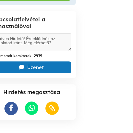
pcsolatfelvétel a
lhasználóval
maradt karakterek:
2939
Üzenet
Hirdetés megosztása