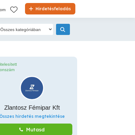
Hirdetésfeladás
kom
itelesített
fonszám
Zlantosz Fémipar Kft
Összes hirdetés megtekintése
Mutasd