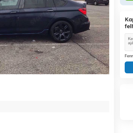
Ka
fe
Fenn