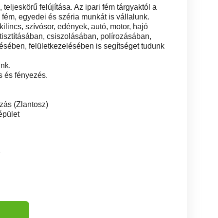
 teljeskörű felújítása. Az ipari fém tárgyaktól a
fém, egyedei és széria munkát is vállalunk.
 kilincs, szívósor, edények, autó, motor, hajó
 tisztításában, csiszolásában, polírozásában,
ésében, felületkezelésében is segítséget tudunk
unk.
s és fényezés.
zás (Zlantosz)
épület
4