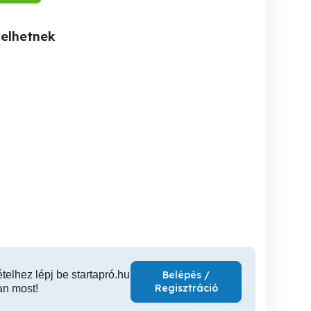
kelhetnek
i- és
Lágy testmasszázs
Pihentető relax masszázs
öldmunka szolgáltató
hölgyeknek
n
XVIII. kerület
XIII. kerület
XII
ételhez lépj be startapró.hu
Belépés /
Regisztráció
an most!