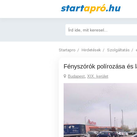
start
apró
.hu
Startapro
Hirdetések
Szolgáltatás
Fényszórók polírozása és 
Budapest
,
XIX. kerület