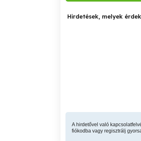
Hirdetések, melyek érde
Egészséges Életmód
Nonu Bau Bontás
Tanácsadás
F
Várom.hivasod !!
V. kerület
A hirdetővel való kapcsolatfelv
fiókodba vagy regisztrálj gyors