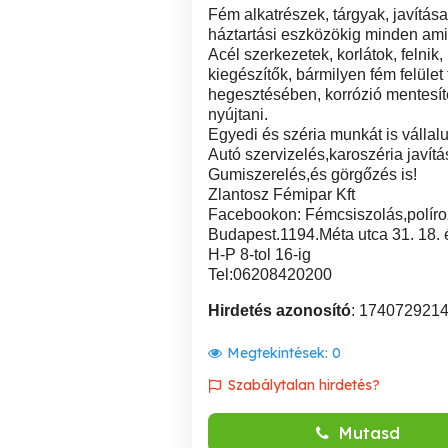
Fém alkatrészek, tárgyak, javítása,
háztartási eszközökig minden ami 
Acél szerkezetek, korlátok, felnik,
kiegészítők, bármilyen fém felület
hegesztésében, korrózió mentesít
nyújtani.
Egyedi és széria munkát is vállal
Autó szervizelés,karoszéria javítá
Gumiszerelés,és görgőzés is!
Zlantosz Fémipar Kft
Facebookon: Fémcsiszolás,políro
Budapest.1194.Méta utca 31. 18. 
H-P 8-tol 16-ig
Tel:06208420200
Hirdetés azonosító
: 174072921
Megtekintések:
0
Szabálytalan hirdetés?
Mutasd