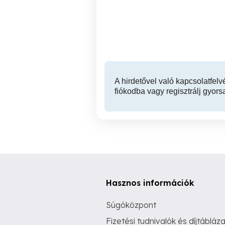
külföldön élő szerettei
körében!
X. kerület
A hirdetővel való kapcsolatfelv
fiókodba vagy regisztrálj gyors
Hasznos információk
Súgóközpont
Fizetési tudnivalók és díjtábláza