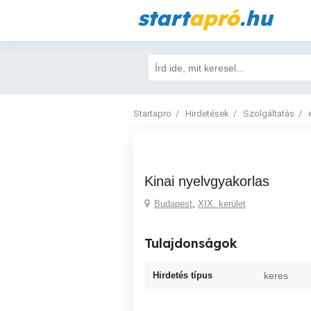
start
apró
.hu
Startapro
Hirdetések
Szolgáltatás
kinai nyelvgyakorlas
Budapest
,
XIX. kerület
Tulajdonságok
Hirdetés típus
keres