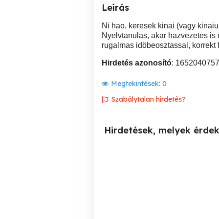
Leírás
Ni hao, keresek kinai (vagy kinaiul
Nyelvtanulas, akar hazvezetes is 
rugalmas idöbeosztassal, korrekt f
Hirdetés azonosító
: 165204075
Megtekintések:
0
Szabálytalan hirdetés?
Hirdetések, melyek érde
Töltse nyugdíjas éveit
Relaxációs masszázsra