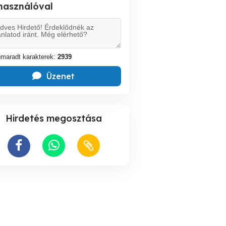
lhasználóval
maradt karakterek:
2939
Üzenet
Hirdetés megosztása
Hölgyeknek házhoz
Egészséges Életmód