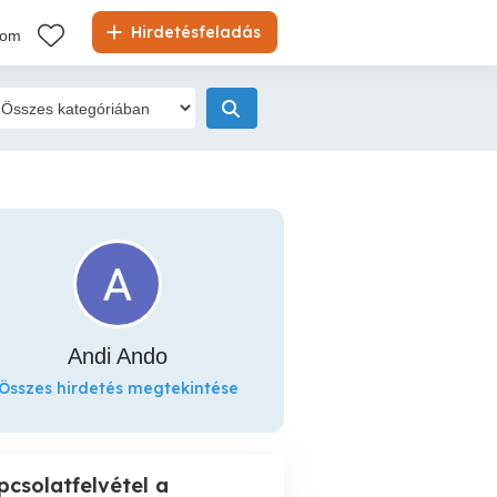
Hirdetésfeladás
kom
Andi Ando
Összes hirdetés megtekintése
pcsolatfelvétel a