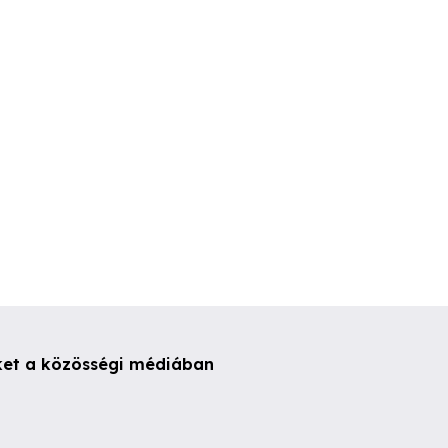
gyeknek
megyek masszirozni
Tanácsadás
Várom.hivasod
I. kerület
IX. kerület
V. kerület
ket a közösségi médiában