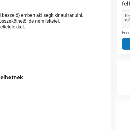
fe
 beszelö) embert aki segit kinaul tanulni.
összeköthetö, de nem feltetel.
eltetelekkel.
Fenn
7
kelhetnek
Masszázs nálad :)
Lágy testmasszázs