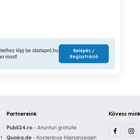
invitállak .... :-)
höl
III. kerület
I. kerület
XII
ételhez lépj be startapró.hu
Belépés /
Regisztráció
an most!
Partnereink
Kövess min
Publi24.ro
- Anunturi gratuite
t
Quoka.de
- Kostenlose Kleinanzeigen