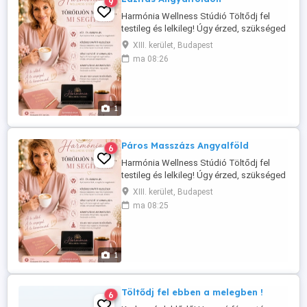
9
Harmónia Wellness Stúdió Töltődj fel
testileg és lelkileg! Úgy érzed, szükséged
lenne egy kis énidőre? A mindennapi
XIII. kerület, Budapest
rohanás, stressz és fáradtság után
ma 08:26
megérdemelsz egy helyet, ahol csak
Rólad szól minden. A Harmónia Wellness
Stúdióban szeretettel várom meglévő és
új vendégeimet, ahol kellemes, ...
1
Páros Masszázs Angyalföld
6
Harmónia Wellness Stúdió Töltődj fel
testileg és lelkileg! Úgy érzed, szükséged
lenne egy kis énidőre? A mindennapi
XIII. kerület, Budapest
rohanás, stressz és fáradtság után
ma 08:25
megérdemelsz egy helyet, ahol csak
Rólad szól minden. A Harmónia Wellness
Stúdióban szeretettel várom meglévő és
új vendégeimet, ahol kellemes, nyugodt ...
1
Töltődj fel ebben a melegben !
6