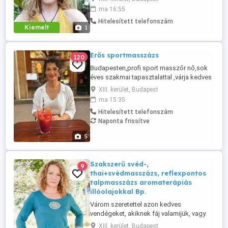
van vagy egyszerűen csak sportol vagy
ma 16:55
fizikai munkát végez, vagy szellemi
Hitelesített telefonszám
munkát végez és túl sokat pörög az agya,
Kiemelt
1
jöjjön el egy szakszerű, jóleső, a
fájdalomküszöbéhez igazodó
masszázsra, ...
Erős sportmasszázs
120
Budapesten,profi sport masszőr nő,sok
éves szakmai tapasztalattal ,várja kedves
régi és új vendégeit. Ha igazán
XIII. kerület, Budapest
keményebb erős masszírozást szeretnél
ma 15:35
jelentkezz be.Árakról
Hitelesített telefonszám
,időtartamokról,bővebb információ
Naponta frissítve
kizárólag telefonon!Ha nem venném fel
akkor dolgozom,probáld meg később.
5
Nem rég bővült a masszázs ...
Szakszerű svéd-,
9
thai+svédmasszázs, reflexpontos
talpmasszázs aromaterápiás
illóolajokkal Bp.
Várom szeretettel azon kedves
vendégeket, akiknek fáj valamijük, vagy
stresszes az életük és relaxációra
XIII. kerület, Budapest