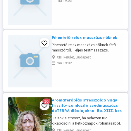
ma 19:03
beszélhetünk,vagy csak csend van. 48
éves férfi vagyok. Először üzenetben.
Pihentető relax masszázs nőknek
Pihentető relax masszázs nőknek férfi
masszőrtől. Teljes testmasszázs.
Tusolási lehetőséggel.
XIII. kerület, Budapest
ma 19:02
Aromaterápiás stresszoldó vagy
10
frissítő-izomlazító svédmasszázs
doTERRA illóolajokkal Bp. XIII. ker.
Ha sok a stressz, ha nehezen tud
kikapcsolni a hétköznapok rohanásából,
feladataiból, ha sokat ül, áll, ha izomláza
XIII. kerület, Budapest