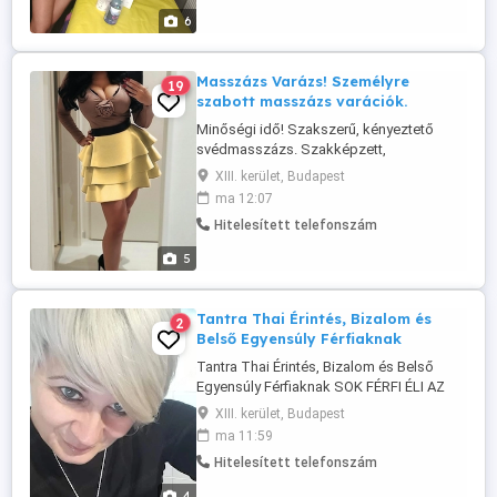
gyanta: A teljes szeméremtájék
6
szőrtelenítése (elöl, a gát tájékán is), ...
Masszázs Varázs! Személyre
19
szabott masszázs varációk.
Minőségi idő! Szakszerű, kényeztető
svédmasszázs. Szakképzett,
oklevelekkel, több éves gyakorlattal
XIII. kerület, Budapest
rendelkező, megbízható, magyar
ma 12:07
masszőz vagyok. Várom igényes
Hitelesített telefonszám
vendégeimet, egy testet-lelket kényeztető,
teljes testre kiterjedő, szakszerű és
5
minőségi, kellemes svédmasszázsra.
Valamint további, változatos, ...
Tantra Thai Érintés, Bizalom és
2
Belső Egyensúly Férfiaknak
Tantra Thai Érintés, Bizalom és Belső
Egyensúly Férfiaknak SOK FÉRFI ÉLI AZ
ÉLETÉT ROBOTKÉNT;- mindig teljesíteni
XIII. kerület, Budapest
akar, megfelelni és helytállni -.A MAI
ma 11:59
VIRTUÁLIS VILÁG , a folyamatos kontroll
Hitelesített telefonszám
és a stressz miatt a test le blokkol, és
teljesen elfelejt érezni -.A ...
4