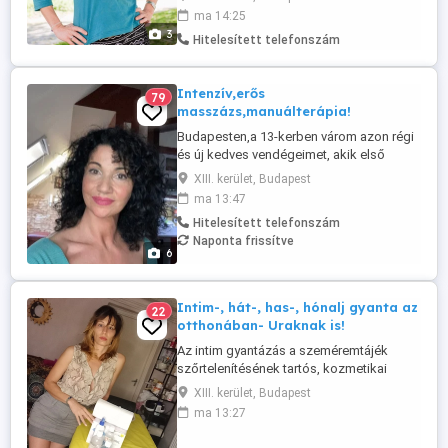
vágynak, vagy szeretnének fogyni és
ma 14:25
feszesíteni a bőrüket, vagy egyszerűen
3
Hitelesített telefonszám
érintésre van szükségük lelki-mentális
egyensúlyuk érdekében. Svéd, svéd-thai,
erőteljesebb izomlazító vagy lágyabb
Intenzív,erős
79
relax ...
masszázs,manuálterápia!
Budapesten,a 13-kerben várom azon régi
és új kedves vendégeimet, akik első
sorban az erősebb masszázst részesítik
XIII. kerület, Budapest
előnyben. Sok éves gyakorlattal ,szakmai
ma 13:47
tapasztalattal rendelkezem és szeretem
Hitelesített telefonszám
amit csinálok.Nem rég,új masszázzsal
Naponta frissítve
bővült a kínálatom!Alakformáló celluit
6
masszázs ,ami jótékony hatással ...
Intim-, hát-, has-, hónalj gyanta az
22
otthonában- Uraknak is!
Az intim gyantázás a szeméremtájék
szőrtelenítésének tartós, kozmetikai
módszere, amely során a szőrszálakat
XIII. kerület, Budapest
gyökerestől távolítjuk el. Főbb típusai
ma 13:27
Bikini vonal: Csak a fehérnemű vonalán
kívül eső részeket tisztítjuk le. Brazil