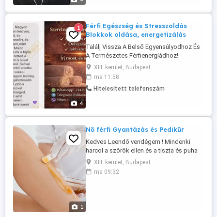
Férfi Egészség és Stresszoldás
1
Blokkok oldása, energetizálás
Találj Vissza A Belső Egyensúlyodhoz És
A Természetes Férfienergiádhoz!
Túlterheltnek érzed magad? -Elveszett a
XIII. kerület, Budapest
motivációd, és a mindennapi stressz,
ma 11:58
valamint a digitális túlterheltség
Hitelesített telefonszám
(képernyőfüggőség, ...
4
Nő férfi Gyantázás és Pedikűr
Kedves Leendő vendégem ! Mindenki
harcol a szőrök ellen és a tiszta és puha
tapintású bőrért.. Engedd meg magadnak
XIII. kerület, Budapest
hogy kényeztesd a tested ami után sima
ma 09:32
lesz és feszes.. Szalonomban végzek Női
és férfi gyantázást is. Szalonon belül van
lehetőség pedikűrre is . Női gyantázás : -
hónalj , kar , láb, ...
1