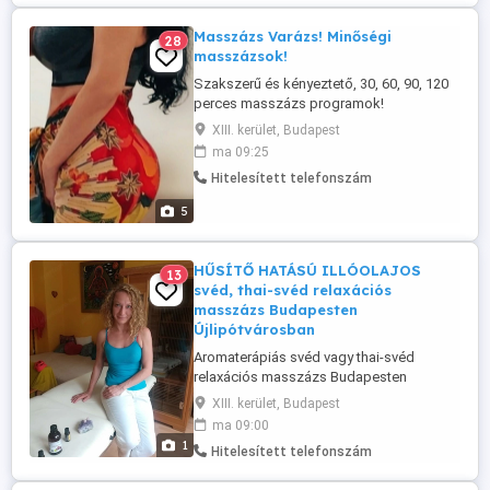
Masszázs Varázs! Minőségi
28
masszázsok!
Szakszerű és kényeztető, 30, 60, 90, 120
perces masszázs programok!
Szakképzett, több éves gyakorlattal
XIII. kerület, Budapest
rendelkező, megbízható, magyar
ma 09:25
masszőz vagyok! Várom igényes
Hitelesített telefonszám
vendégeimet, egy testet-lelket kényeztető,
frissítő, relaxáló, energetizáló, teljes testre
5
kiterjedő, SZAKSZERŰ és MINŐSÉGI
svédmasszázsra! A ...
HŰSÍTŐ HATÁSÚ ILLÓOLAJOS
13
svéd, thai-svéd relaxációs
masszázs Budapesten
Újlipótvárosban
Aromaterápiás svéd vagy thai-svéd
relaxációs masszázs Budapesten
Újlipótvárosban terápiás minősítésű
XIII. kerület, Budapest
gyógynövény illóolajokkal. A relaxációs
ma 09:00
masszázs 90 vagy 120 perces teljes
1
Hitelesített telefonszám
testmasszázs, erőteljes, gyúró fogások
nincsenek benne,:a lassú, lágy fogások