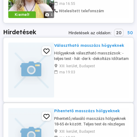
van vagy egyszerűen csak sportol vagy
ma 16:55
fizikai munkát végez, vagy szellemi
Hitelesített telefonszám
munkát végez és túl sokat pörög az agya,
Kiemelt
1
jöjjön el egy szakszerű, jóleső, a
fájdalomküszöbéhez igazodó
masszázsra, ...
Hirdetések
20
50
Hirdetések az oldalon:
Választható masszázs högyeknek
Hölgyeknek választható masszázsok: -
teljes test - hát -der k -dekoltázs Időtartam
egyéni megbeszélés alapján Tusolási
XIII. kerület, Budapest
lehetőseg,nyugodt diszkr t hely
ma 19:03
Pihentető masszázs hölgyeknek
Pihentető,relaxáló masszázs hölgyeknek
18-65 év között. Teljes test és részleges
masszázsok. Klimatizált helyiség,fürdési
XIII. kerület, Budapest
lehetős g. Teljes diszkréció,bármiről