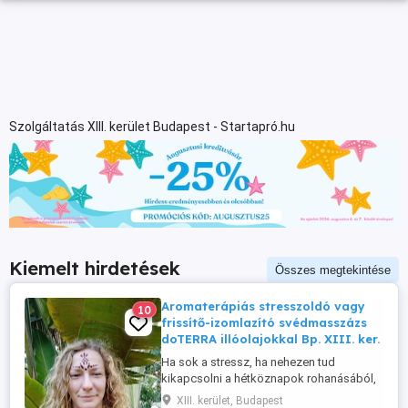
Szolgáltatás XIII. kerület Budapest - Startapró.hu
Kiemelt hirdetések
Összes megtekintése
Aromaterápiás stresszoldó vagy
10
frissítő-izomlazító svédmasszázs
doTERRA illóolajokkal Bp. XIII. ker.
Ha sok a stressz, ha nehezen tud
kikapcsolni a hétköznapok rohanásából,
feladataiból, ha sokat ül, áll, ha izomláza
XIII. kerület, Budapest