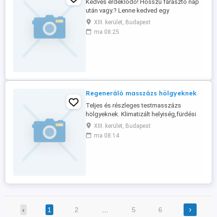
Kedves érdeklődő! Hosszú fárasztó nap
után vagy.? Lenne kedved egy
masszázshoz? Ne habozz jelentkezz be
XIII. kerület, Budapest
hozzám még ma. Látod nekem is meleg
ma 08:25
van , de szívesen várlak hogy feltöltődj a
kezeim közt. Képen az elérhetőségem
kérlek azon keress a részletekért.
Regeneráló masszázs hölgyeknek
Teljes és részleges testmasszázs
hölgyeknek. Klimatizált helyiség,fürdési
lehetős g. Teljes diszkréció. Egyénre
XIII. kerület, Budapest
szabott masszázs,keresek teljesítése. 48
ma 08:14
éves férfi masszőrtől.
›
‹
1
2
…
5
6