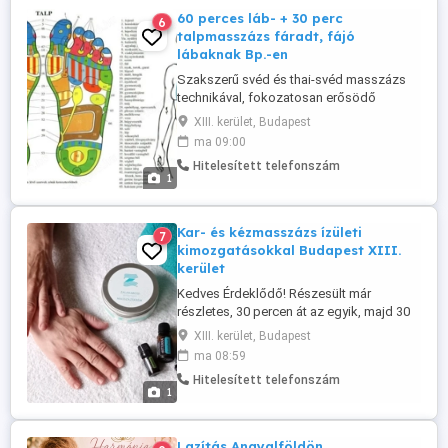
fizikailag és mentálisan is ellazítanak,
60 perces láb- + 30 perc
6
oldják ...
talpmasszázs fáradt, fájó
lábaknak Bp.-en
Szakszerű svéd és thai-svéd masszázs
technikával, fokozatosan erősödő
fogásokkal történő lábmasszázs és
XIII. kerület, Budapest
talpmasszázs 90 percben, melyet
ma 09:00
aromaterápiás gyógynövény illóolajokkal
Hitelesített telefonszám
is kérhetnek. Újlipótvárosban fogadom
1
Önöket, vagy házhoz kiszállást is vállalok.
Nyitvatartás: 9-21 Lehel tér A masszázs
elején ...
Kar- és kézmasszázs ízületi
7
kimozgatásokkal Budapest XIII.
kerület
Kedves Érdeklődő! Részesült már
részletes, 30 percen át az egyik, majd 30
percen át a másik karját és kezét
XIII. kerület, Budapest
alaposan átdolgozó masszázsban? Ez a
ma 08:59
görcsoldó, izomlazító, ízületi
Hitelesített telefonszám
kimozgatásokkal és gyógynövény
1
illóolajokkal is kiegészíthető
svédmasszázs kezelés különösen
hasznos lehet, ha sokat használja ...
Lazítás Angyalföldön