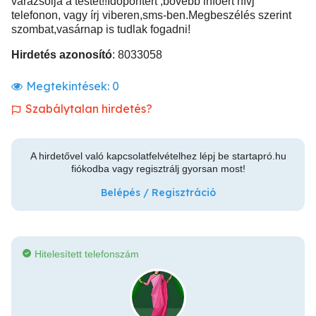
varázsolja a testet!!Idopontért ,bővebb infóért hívj
telefonon, vagy írj viberen,sms-ben.Megbeszélés szerint
szombat,vasárnap is tudlak fogadni!
Hirdetés azonosító
: 8033058
Megtekintések:
0
Szabálytalan hirdetés?
A hirdetővel való kapcsolatfelvételhez lépj be startapró.hu
fiókodba vagy regisztrálj gyorsan most!
Belépés / Regisztráció
Hitelesített telefonszám