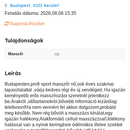
Budapest
,
XIII. kerület
Feladás dátuma: 2026.08.06 15:35
Naponta frissítve
Tulajdonságok
Masszőr
nő
Leírás
Budapesten,profi sport masszőr nő,sok éves szakmai
tapasztalattal ,várja kedves régi és új vendégeit. Ha igazán
keményebb erős masszírozást szeretnél jelentkezz
be.Árakról ,időtartamokról,bővebb információ kizárólag
telefonon!Ha nem venném fel akkor dolgozom,probáld
meg később. Nem rég bővült a masszázs kínálat,egy
igazán hatékony,Alakformáló celluit masszázzsal!Jótékony
hatással van a nyirok keringésre ödémákra illetve szebbé