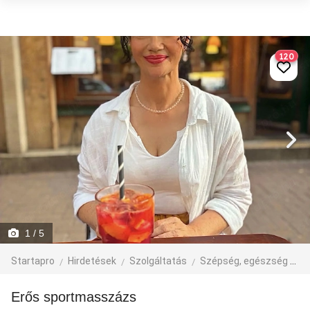
120
1
/ 5
Startapro
Hirdetések
Szolgáltatás
Szépség, egészség
M
Erős sportmasszázs