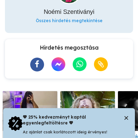
Noémi Szentiványi
Összes hirdetés megtekintése
Hirdetés megosztása
💖 25% kedvezményt kaptál
egyenlegfeltöltésre 💖
Az ajánlat csak korlátozott ideig érvényes!
Masszázs akár még ma!
Aromaterápiás
Ny