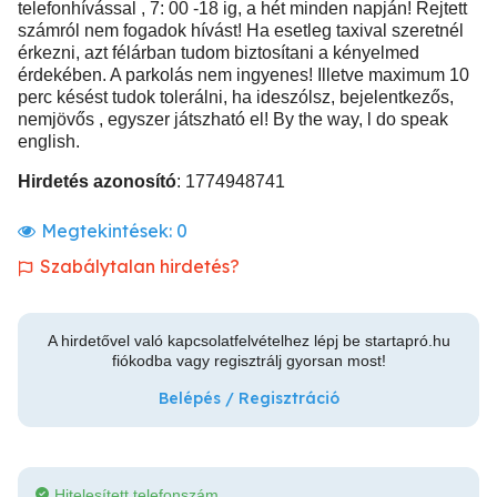
telefonhívással , 7: 00 -18 ig, a hét minden napján! Rejtett
számról nem fogadok hívást! Ha esetleg taxival szeretnél
érkezni, azt félárban tudom biztosítani a kényelmed
érdekében. A parkolás nem ingyenes! Illetve maximum 10
perc késést tudok tolerálni, ha ideszólsz, bejelentkezős,
nemjövős , egyszer játszható el! By the way, l do speak
english.
Hirdetés azonosító
: 1774948741
Megtekintések:
0
Szabálytalan hirdetés?
A hirdetővel való kapcsolatfelvételhez lépj be startapró.hu
fiókodba vagy regisztrálj gyorsan most!
Belépés / Regisztráció
Hitelesített telefonszám