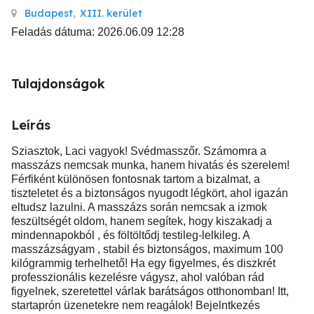
Budapest
,
XIII. kerület
Feladás dátuma: 2026.06.09 12:28
Tulajdonságok
Leírás
Sziasztok, Laci vagyok! Svédmasszőr. Számomra a
masszázs nemcsak munka, hanem hivatás és szerelem!
Férfiként különösen fontosnak tartom a bizalmat, a
tiszteletet és a biztonságos nyugodt légkört, ahol igazán
eltudsz lazulni. A masszázs során nemcsak a izmok
feszültségét oldom, hanem segítek, hogy kiszakadj a
mindennapokból , és föltöltődj testileg-lelkileg. A
masszázságyam , stabil és biztonságos, maximum 100
kilógrammig terhelhető! Ha egy figyelmes, és diszkrét
professzionális kezelésre vágysz, ahol valóban rád
figyelnek, szeretettel várlak barátságos otthonomban! Itt,
startaprón üzenetekre nem reagálok! Bejelntkezés