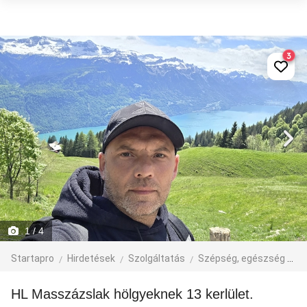
3
1
/ 4
Startapro
Hirdetések
Szolgáltatás
Szépség, egészség
M
HL Masszázslak hölgyeknek 13 kerlület.