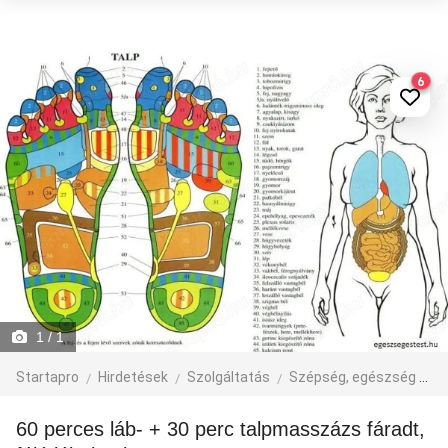
6
1
/ 1
Startapro
Hirdetések
Szolgáltatás
Szépség, egészség
M
60 perces láb- + 30 perc talpmasszázs fáradt,