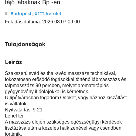
fájó lábaknak Bp.-en
Budapest
,
XIII. kerület
Feladás dátuma: 2026.08.07 09:00
Tulajdonságok
Leírás
Szakszerű svéd és thai-svéd masszázs technikával,
fokozatosan erősödő fogásokkal történő lábmasszázs és
talpmasszázs 90 percben, melyet aromaterápiás
gyógynövény illóolajokkal is kérhetnek.
Újlipótvárosban fogadom Önöket, vagy házhoz kiszállást
is vállalok.
Nyitvatartás: 9-21
Lehel tér
A masszázs elején szükséges egészségügyi kérdések
tisztázása után a kezelés halk zenével vagy csendben
történik.