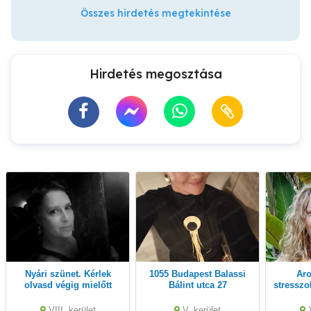
Összes hirdetés megtekintése
Hirdetés megosztása
Nyári szünet. Kérlek
1055 Budapest Balassi
Aromaterápiás
olvasd végig mielőtt
Bálint utca 27
stresszol
felhívnál! Köszönöm!
i
svédma
VIII. kerület
V. kerület