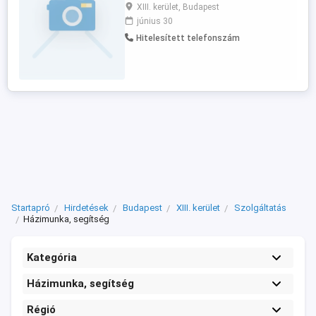
dolgok megjavítása. Budapest és
XIII. kerület, Budapest
könryékén
június 30
Hitelesített telefonszám
Startapró
Hirdetések
Budapest
XIII. kerület
Szolgáltatás
Házimunka, segítség
Kategória
Házimunka, segítség
Régió