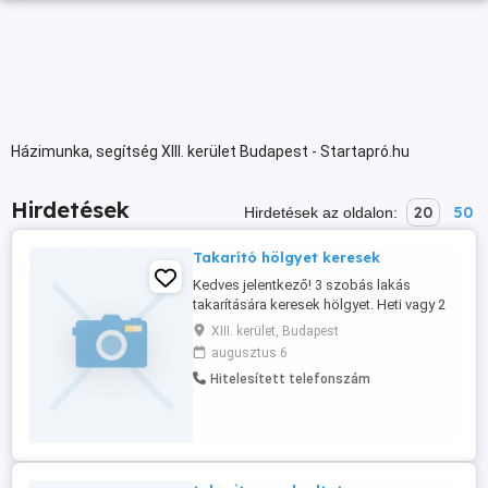
Házimunka, segítség XIII. kerület Budapest - Startapró.hu
Hirdetések
20
50
Hirdetések az oldalon:
Takarító hölgyet keresek
Kedves jelentkező! 3 szobás lakás
takarítására keresek hölgyet. Heti vagy 2
hetente rendet tenné a lakást. Fontos
XIII. kerület, Budapest
hogy tudd 2 pasi él itt! Én is meg a
augusztus 6
kollégám is rendszerető ,de azért egy
Hitelesített telefonszám
hölgy rendbe tudja vágni jobban! Annyi a
kérés légy laza és bevállalós . 20 éves
kortól keressük tapasztalattal ...