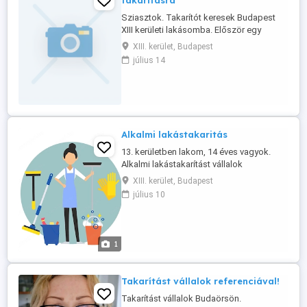
takarításra
Sziasztok. Takarítót keresek Budapest
XIII kerületi lakásomba. Először egy
nagyobb takarítás, utána 2 hetente
XIII. kerület, Budapest
takarítás. 58 m2 a lakás. Jelentkezéseket
július 14
üzenetben várom. Üdv: Péter
Alkalmi lakástakaritás
13. kerületben lakom, 14 éves vagyok.
Alkalmi lakástakarítást vállalok
Budapesten. Porszívózás, felmosás,
XIII. kerület, Budapest
portörlés, rendrakás. Megbízható, precíz
július 10
és szorgalamas vagyok. Ha segítségre
van szüksége, írjon üzenetet!
1
Takarítást vállalok referenciával!
Takarítást vállalok Budaörsön.