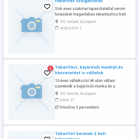
takaritas szolgaltatas
Sok eves szakmai tapasztalattal varom
hivasukat maganlakas takaritashoz kert
stb 06308349277
XIII. kerület, Budapest
augusztus 1
Takarítást, bejárónői munkát,és
1
házvezetést is vállalok
15 éves vállalkozói lét után váltani
szeretnék a bejárónői munka és a
házvezetés közel áll Hozzám.Vidéki
XIII. kerület, Budapest
születésű de régóta Budapesten élő
július 21
független nem dohányzó magyar / fehér/
Frissítve 5 percenként
55 éves Nő vagyok,empatikus
személyiség egészséges
értékrenddel.Magamra környezetemre és
a munkámra is precíz és igényes ...
Takarítót keresek 2 heti