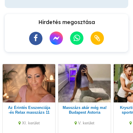
Hirdetés megosztása
Az Érintés Esszenciája
Masszázs akár még ma!
Kryszti & Brigi gyógy-
-és Relax masszázs 11
Budapest Astoria
sport
kerület
kezes
k
XI. kerület
V. kerület
zsírbo