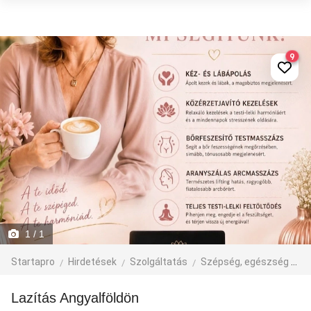
9
1
/ 1
Startapro
Hirdetések
Szolgáltatás
Szépség, egészség
M
Lazítás Angyalföldön