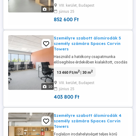
személy számára egy olyan rugalmas
VIII. kerület, Budapest
szerződéssel, amely a vállalkozásoddal
10
június 25
együtt növekszik. Lendítse fel
vállalkozását a Corvin Towers-ben!
852 600 Ft
Rugalmas ...
Személyre szabott álomirodák 5
személy számára Spaces Corvin
Towers
Használd a hatékony csapatmunka
elősegítése érdekében kialakított, csodás
irodahelyiségeinket öt fő. Lendítse fel
2
2
13 460 Ft/m
| 30 m
vállalkozását a Corvin Towers-ben!
Rugalmas és teljesen felszerelt
VIII. kerület, Budapest
munkateret kínálunk Budapest történelmi
10
június 25
szívében akár privát vagy közösségi
irodát keres, virtuális címet igényelne, ...
403 800 Ft
Személyre szabott álomirodák 4
személy számára Spaces Corvin
Towers
Foglaljon irodahelyiséget teljes körű