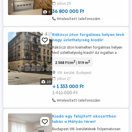
július 29
másik kettő ugyanilyen felújítással,
TELJES KÖRŰEN FELÚJÍTOTT, AZONNAL
36 800 000 Ft
5
KÖLTÖZHETŐEK. DUPLEX LAKÁSOK ...
Hitelesített telefonszám
Rákóczi úton forgalmas helyen lévő
nagy üzlethelyiség kiadó!
Rákóczi úton kiemelten forgalmas helyen
lévő üzlethelyiség kiadó! Az ingatlan a
Luther-ház épületében található, sarki
2
2
2 568 Ft/m
| 519 m
nagy 357 m2 + 136 m2 pincés + 26 m2
galériás, hatalmas utcafronttal
VIII. kerület, Budapest
rendelkező, nagy üvegportálos felújított
július 27
üzlethelyiség! Az ingatlanban teherlift is
10
található, a pincéje is teljesen ...
1 333 000 Ft
1 411 000 Ft
Hitelesített telefonszám
Kiadó egy felújított okosotthon
lakás a Mátyás téren!
Budapest VIII. kerületének folyamatosan