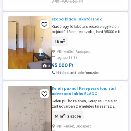
745 900 030 Ft
szoba kiadó lakótársnak
Kiadó egy fő lakótárs részére egy külön
bejáratú 18 nm- es szoba, havi 95000 e ft-
ért +1 havi kaucióért szerződéssel,
2
18 m
összkomfortos magasföldszinti 50nm-es
lakásban . Alacsony, megosztott rezsivel,
VIII. kerület, Budapest
külön wc, fürdőszobával , szép tiszta
tegnap 13:13
állapotban. A másik külön bejáratú
szobában rendes, nem dohányzó, ...
95 000 Ft
8
Hitelesített telefonszám
Keleti pu.-nál Kerepesi úton, zárt
udvarban lakás ELADÓ
Keleti pu. közelében, Kerepesi ut elején,
zárt udvarban 2 emeletes társasház 2.
emeleti 61 nm-es, lakás ELADÓ! 2
2
61 m
| 2 szoba
különbejáratú szoba, nagy konyha, széles
előszoba, tágas fürdoszoba,. kamra,
VIII. kerület, Budapest
nagyon jó elosztású, világos, tágas,