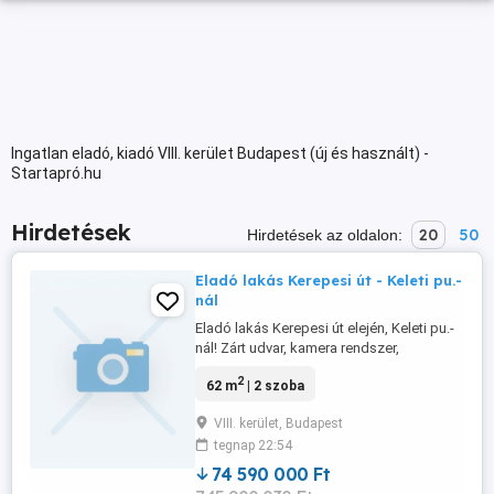
Ingatlan eladó, kiadó VIII. kerület Budapest (új és használt) -
Startapró.hu
Hirdetések
20
50
Hirdetések az oldalon:
Eladó lakás Kerepesi út - Keleti pu.-
nál
Eladó lakás Kerepesi út elején, Keleti pu.-
nál! Zárt udvar, kamera rendszer,
portaszolgalattal, téglaépítésű, 2. emeleti
2
62 m
| 2 szoba
62 nm, 2 szobás, egyik szobában
állögaléria - 380 cm belmagassag, nagy
VIII. kerület, Budapest
előszoba, ablakos spejz, v. tároló. Belső
tegnap 22:54
udvari ez általal a Kerepesui út zajátol
mentes! Az udvar fás, virágos ...
74 590 000 Ft