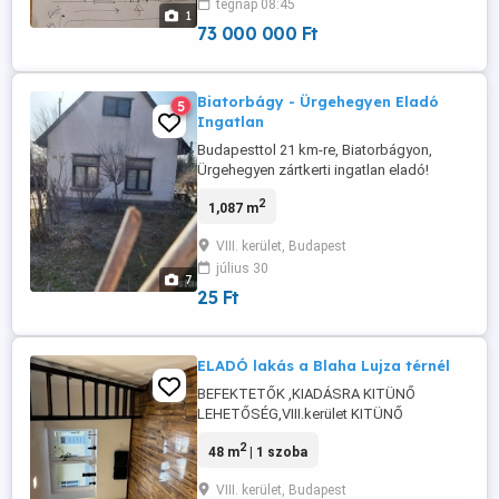
tegnap 08:45
galeriázható! Kerepesi úti zajtól mentes.
1
udvarra, virágos kertre nező ablakok. Gk.
73 000 000 Ft
...
Biatorbágy - Ürgehegyen Eladó
5
Ingatlan
Budapesttol 21 km-re, Biatorbágyon,
Ürgehegyen zártkerti ingatlan eladó!
Tüdőszűrő levegő, budai hegyek csodás
2
1,087 m
erdeje, nyugalom szigete! Borpincék
hangulatos varázsa! itt Biatorbâgy
VIII. kerület, Budapest
Ürgehegyen megtalálja! 1065 nm -es
július 30
telken, téglaépitésű 45 nm ház. Leiras:
7
Szoba:19,7 nm, Vilagos. aljazat: beton ...
25 Ft
ELADÓ lakás a Blaha Lujza térnél
BEFEKTETŐK ,KIADÁSRA KITÜNŐ
LEHETŐSÉG,VIII.kerület KITÜNŐ
KÖZLEKEDÉS MELLETT, A Népszinház
2
48 m
| 1 szoba
utca 16.szám alatt TUALJDONOSTÓL
ELADÓ 3 LAKÁS. Egyben de külön-külön is
VIII. kerület, Budapest
eladók. a képen az egyik lakás látható,a