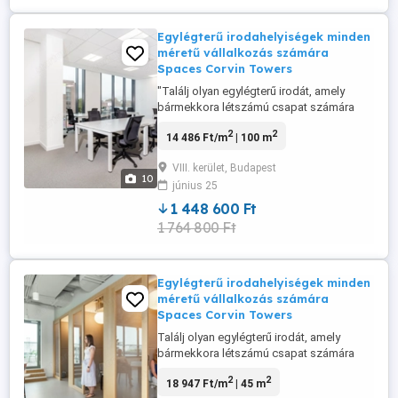
Egylégterű irodahelyiségek minden
méretű vállalkozás számára
Spaces Corvin Towers
"Találj olyan egylégterű irodát, amely
bármekkora létszámú csapat számára
megfelelő és kielégíti az igényeidet.
2
2
14 486 Ft/m
| 100 m
Foglalj egylégterű irodahelyiséget 15
személy számára egy olyan rugalmas
VIII. kerület, Budapest
szerződéssel, amely a vállalkozásoddal
10
június 25
együtt növekszik. Unique location
descriptors sourced via individual
1 448 600 Ft
location ...
1 764 800 Ft
Egylégterű irodahelyiségek minden
méretű vállalkozás számára
Spaces Corvin Towers
Találj olyan egylégterű irodát, amely
bármekkora létszámú csapat számára
megfelelő és kielégíti az igényeidet.
2
2
18 947 Ft/m
| 45 m
Foglalj egylégterű irodahelyiséget 10