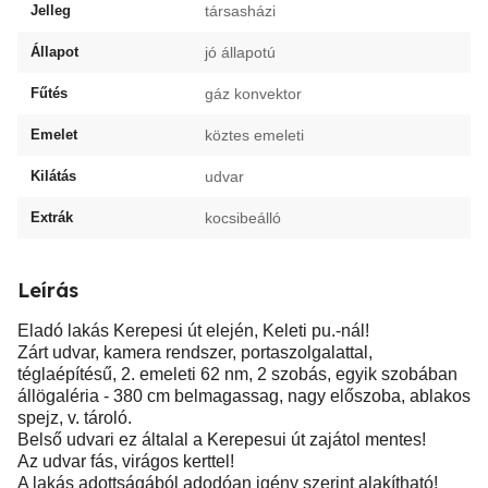
Jelleg
társasházi
Állapot
jó állapotú
Fűtés
gáz konvektor
Emelet
köztes emeleti
Kilátás
udvar
Extrák
kocsibeálló
Leírás
Eladó lakás Kerepesi út elején, Keleti pu.-nál!
Zárt udvar, kamera rendszer, portaszolgalattal,
téglaépítésű, 2. emeleti 62 nm, 2 szobás, egyik szobában
állögaléria - 380 cm belmagassag, nagy előszoba, ablakos
spejz, v. tároló.
Belső udvari ez általal a Kerepesui út zajátol mentes!
Az udvar fás, virágos kerttel!
A lakás adottságából adodóan igény szerint alakítható!