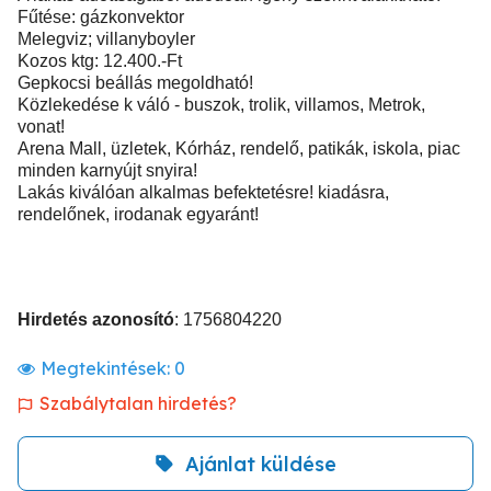
Fűtése: gázkonvektor
Melegviz; villanyboyler
Kozos ktg: 12.400.-Ft
Gepkocsi beállás megoldható!
Közlekedése k váló - buszok, trolik, villamos, Metrok,
vonat!
Arena Mall, üzletek, Kórház, rendelő, patikák, iskola, piac
minden karnyújt snyira!
Lakás kiválóan alkalmas befektetésre! kiadásra,
rendelőnek, irodanak egyaránt!
Hirdetés azonosító
: 1756804220
Megtekintések:
0
Szabálytalan hirdetés?
Ajánlat küldése