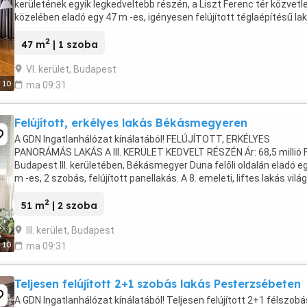
kerületének egyik legkedveltebb részén, a Liszt Ferenc tér közvetl
közelében eladó egy 47 m -es, igényesen felújított téglaépítésű lak
A liftes, nagypolgári épület 3. ...
2
47 m
| 1 szoba
VI. kerület, Budapest
10
ma 09:31
Felújított, erkélyes lakás Békásmegyeren
A GDN Ingatlanhálózat kínálatából! FELÚJÍTOTT, ERKÉLYES
PANORÁMÁS LAKÁS A III. KERÜLET KEDVELT RÉSZÉN Ár: 68,5 millió 
Budapest III. kerületében, Békásmegyer Duna felőli oldalán eladó e
m -es, 2 szobás, felújított panellakás. A 8. emeleti, liftes lakás vilá
nyugati tájolású, kellemes ...
2
51 m
| 2 szoba
III. kerület, Budapest
10
ma 09:31
Teljesen felújított 2+1 szobás lakás Pesterzsébeten
A GDN Ingatlanhálózat kínálatából! Teljesen felújított 2+1 félszobá