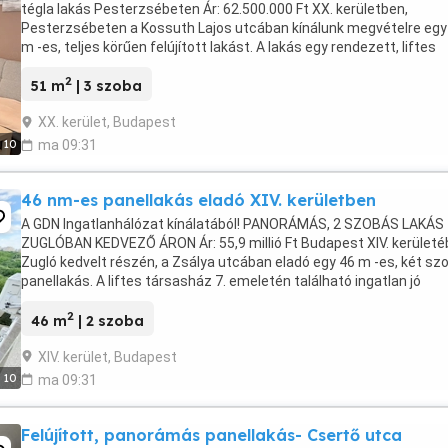
tégla lakás Pesterzsébeten Ár: 62.500.000 Ft XX. kerületben,
Pesterzsébeten a Kossuth Lajos utcában kínálunk megvételre egy
m -es, teljes körűen felújított lakást. A lakás egy rendezett, liftes
társasház legfelső emeletén ...
2
51 m
| 3 szoba
XX. kerület, Budapest
10
ma 09:31
46 nm-es panellakás eladó XIV. kerületben
A GDN Ingatlanhálózat kínálatából! PANORÁMÁS, 2 SZOBÁS LAKÁS
ZUGLÓBAN KEDVEZŐ ÁRON Ár: 55,9 millió Ft Budapest XIV. kerületé
Zugló kedvelt részén, a Zsálya utcában eladó egy 46 m -es, két sz
panellakás. A liftes társasház 7. emeletén található ingatlan jó
elrendezésű, világos, panorámás ...
2
46 m
| 2 szoba
XIV. kerület, Budapest
10
ma 09:31
Felújított, panorámás panellakás- Csertő utca