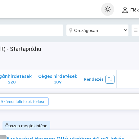
nhirdetések
Céges hirdetések
Rendezés
Fió
220
109
lt) - Startapró.hu
ánhirdetések
Céges hirdetések
Rendezés
220
109
Szűrési feltételek törlése
Összes megtekintése
Szekszárd Herman Ottó utcában 64 m2 lakás