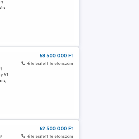
en
ás.
68 500 000 Ft
Hitelesített telefonszám
Ft
gy 51
gos,
62 500 000 Ft
s
Hitelesített telefonszám