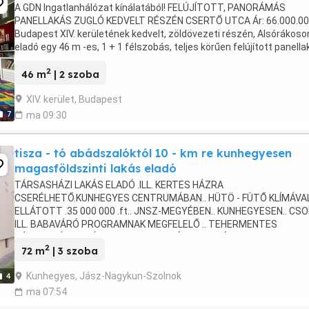
A GDN Ingatlanhálózat kínálatából! FELÚJÍTOTT, PANORÁMÁS
PANELLAKÁS ZUGLÓ KEDVELT RÉSZÉN CSERTŐ UTCA Ár: 66.000.00
Budapest XIV. kerületének kedvelt, zöldövezeti részén, Alsórákoso
eladó egy 46 m -es, 1 + 1 félszobás, teljes körűen felújított panella
A 10. emeleti, liftes lakás világos, ...
2
46 m
| 2 szoba
XIV. kerület, Budapest
7
ma 09:30
tisza - tó abádszalóktól 10 - km re kunhegyesen
magasföldszinti lakás eladó
TÁRSASHÁZI LAKÁS ELADÓ .ILL. KERTES HÁZRA
CSERÉLHETŐ.KUNHEGYES CENTRUMÁBAN.. HÜTÖ - FÜTŐ KLÍMÁVAL
ELLÁTOTT .35 000 000 .ft.. JNSZ-MEGYÉBEN.. KUNHEGYESEN.. CS
ILL. BABAVÁRÓ PROGRAMNAK MEGFELELŐ .. TEHERMENTES
TÁRSASHÁZI LAKÁS SOS - BEN ELADÓ...RIASZTÓVAL FELSZERELT ..
2
CENTRUMBAN ...
72 m
| 3 szoba
Kunhegyes, Jász-Nagykun-Szolnok
4
ma 07:54