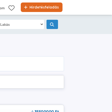
Hirdetésfeladás
kom
35500000 Ft