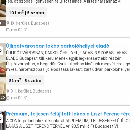
-es, öt szobás, igényesen felújított lakás. A liftes társasház 4.
emeletén található ingatlan ...
2
101 m
| 5 szoba
IX. kerület, Budapest
8
ma 09:31
Újlipótvárosban lakás parkolóhellyel eladó
ÚJLIPÓTVÁROSBAN, PARKOLÓHELLYEL, TÁGAS, 3 SZOBÁS LAKÁS
ELADÓ Budapest XIII. kerületének egyik legkeresettebb részén,
Újlipótvárosban, a Hegedűs Gyula utcában kínálunk megvételre egy
m -es, háromszobás, jó elosztású lakást, zárt udvari parkolóhellyel
ingatlan egy 1985-ben épült, rendezett, nyolcszintes, ...
2
81 m
| 3 szoba
XIII. kerület, Budapest
10
ma 09:31
Prémium, teljesen felújított lakás a Liszt Ferenc tér
A GDN Ingatlanhálózat kínálatából! PRÉMIUM, TELJESEN FELÚJÍT
LAKÁS A LISZT FERENC TÉRNÉL Ár: 93,5 millió Ft Budapest VI.