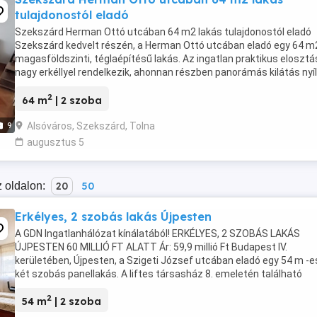
tulajdonostól eladó
Szekszárd Herman Ottó utcában 64 m2 lakás tulajdonostól eladó
Szekszárd kedvelt részén, a Herman Ottó utcában eladó egy 64 m
magasföldszinti, téglaépítésű lakás. Az ingatlan praktikus elosztá
nagy erkéllyel rendelkezik, ahonnan részben panorámás kilátás nyíli
lakás igény szerint felújítandó, ...
2
64 m
| 2 szoba
Alsóváros, Szekszárd, Tolna
9
augusztus 5
 oldalon:
20
50
Erkélyes, 2 szobás lakás Újpesten
A GDN Ingatlanhálózat kínálatából! ERKÉLYES, 2 SZOBÁS LAKÁS
ÚJPESTEN 60 MILLIÓ FT ALATT Ár: 59,9 millió Ft Budapest IV.
kerületében, Újpesten, a Szigeti József utcában eladó egy 54 m -e
két szobás panellakás. A liftes társasház 8. emeletén található
ingatlan jó elrendezésű, erkélyes, és kiváló ...
2
54 m
| 2 szoba