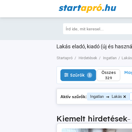
start
apró
.hu
Összes
Magá
Szűrők
1
329
Lakás eladó, kiadó (új és haszná
Startapró
Hirdetések
Ingatlan
Lakás
Összes
Mag
Szűrők
1
329
→
Aktív szűrők:
Ingatlan
Lakás
Kiemelt hirdetések
–