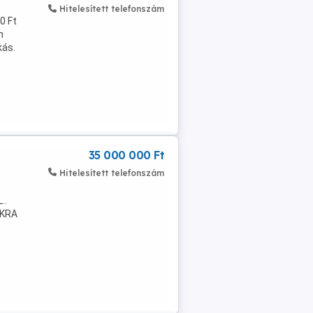
Hitelesített telefonszám
0 Ft
n
kás.
35 000 000 Ft
Hitelesített telefonszám
..
OKRA
 A