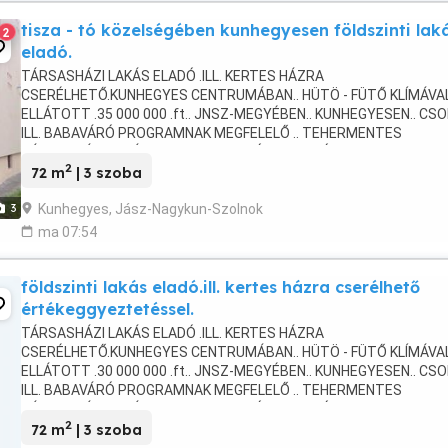
tisza - tó közelségében kunhegyesen földszinti lak
2
eladó.
TÁRSASHÁZI LAKÁS ELADÓ .ILL. KERTES HÁZRA
CSERÉLHETŐ.KUNHEGYES CENTRUMÁBAN.. HÜTÖ - FÜTŐ KLÍMÁVAL
ELLÁTOTT .35 000 000 .ft.. JNSZ-MEGYÉBEN.. KUNHEGYESEN.. CS
ILL. BABAVÁRÓ PROGRAMNAK MEGFELELŐ .. TEHERMENTES
TÁRSASHÁZI LAKÁS SOS - BEN ELADÓ...RIASZTÓVAL FELSZERELT ..
2
CENTRUMBAN TALÁLHATÓ. 30-LAKÁSOS. ...
72 m
| 3 szoba
Kunhegyes, Jász-Nagykun-Szolnok
3
ma 07:54
földszinti lakás eladó.ill. kertes házra cserélhető
értékeggyeztetéssel.
TÁRSASHÁZI LAKÁS ELADÓ .ILL. KERTES HÁZRA
CSERÉLHETŐ.KUNHEGYES CENTRUMÁBAN.. HÜTÖ - FÜTŐ KLÍMÁVAL
ELLÁTOTT .30 000 000 .ft.. JNSZ-MEGYÉBEN.. KUNHEGYESEN.. CS
ILL. BABAVÁRÓ PROGRAMNAK MEGFELELŐ .. TEHERMENTES
TÁRSASHÁZI LAKÁS SOS - BEN ELADÓ...RIASZTÓVAL FELSZERELT ..
2
CENTRUMBAN TALÁLHATÓ. 30-LAKÁSOS. ...
72 m
| 3 szoba