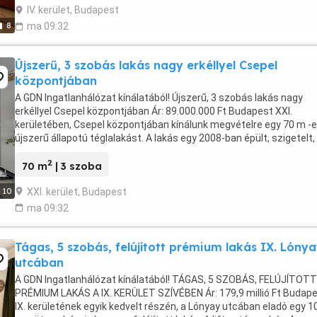
IV. kerület, Budapest
8
ma 09:32
Újszerű, 3 szobás lakás nagy erkéllyel Csepel
központjában
A GDN Ingatlanhálózat kínálatából! Újszerű, 3 szobás lakás nagy
erkéllyel Csepel központjában Ár: 89.000.000 Ft Budapest XXI.
kerületében, Csepel központjában kínálunk megvételre egy 70 m -e
újszerű állapotú téglalakást. A lakás egy 2008-ban épült, szigetelt,
belső kertes lakópark 3. emeletén ...
2
70 m
| 3 szoba
XXI. kerület, Budapest
10
ma 09:32
Tágas, 5 szobás, felújított prémium lakás IX. Lóny
utcában
A GDN Ingatlanhálózat kínálatából! TÁGAS, 5 SZOBÁS, FELÚJÍTOTT
PRÉMIUM LAKÁS A IX. KERÜLET SZÍVÉBEN Ár: 179,9 millió Ft Budap
IX. kerületének egyik kedvelt részén, a Lónyay utcában eladó egy 