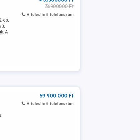
36900000 Ft
Hitelesített telefonszám
2-es,
sú,
k. A
59 900 000 Ft
Hitelesített telefonszám
s,