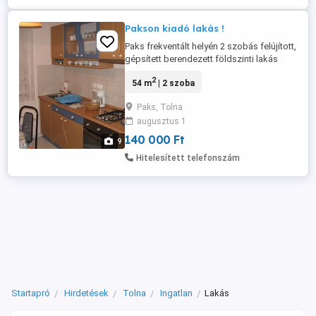
Pakson kiadó lakás !
Paks frekventált helyén 2 szobás felújított,
gépsített berendezett földszinti lakás
hosszú távra kiadó ! Iskola, óvoda,
2
54 m
| 2 szoba
bevásárló központ, uszoda, buszmegálló
pár perc séta. Parkolás zárt udvarban.
Paks, Tolna
Kaució: két havi
augusztus 1
140 000 Ft
9
Hitelesített telefonszám
Startapró
Hirdetések
Tolna
Ingatlan
Lakás