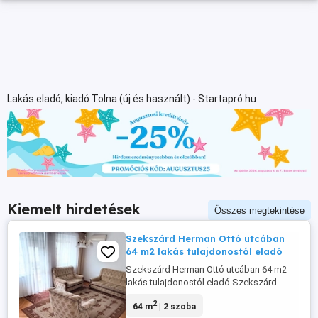
Lakás eladó, kiadó Tolna (új és használt) - Startapró.hu
Kiemelt hirdetések
Összes megtekintése
Szekszárd Herman Ottó utcában
64 m2 lakás tulajdonostól eladó
Szekszárd Herman Ottó utcában 64 m2
lakás tulajdonostól eladó Szekszárd
kedvelt részén, a Herman Ottó utcában
2
64 m
| 2 szoba
eladó egy 64 m2-es, magasföldszinti,