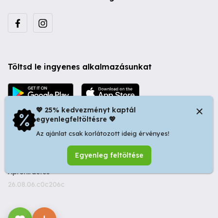
Töltsd le ingyenes alkalmazásunkat
💖 25% kedvezményt kaptál
egyenlegfeltöltésre 💖
Az ajánlat csak korlátozott ideig érvényes!
© 2026 Startapró S.R.L. | Bulevardul Dacia nr 34, Oradea
Egyenleg feltöltése
410346, Romania | Tax ID: RO44483373 -
Ingyenes
Apróhirdetés
26.08.06.c0c206c