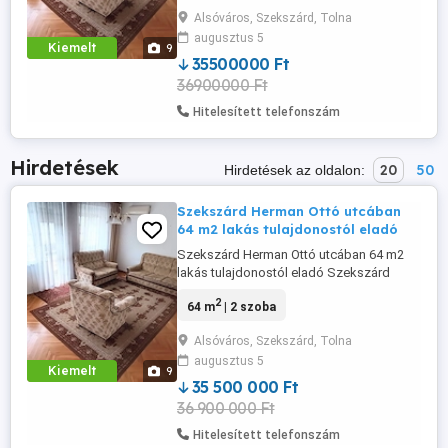
téglaépítésű lakás. Az ingatlan praktikus
Alsóváros, Szekszárd, Tolna
elosztású, nagy erkéllyel rendelkezik,
augusztus 5
ahonnan részben panorámás kilátás
Kiemelt
9
nyílik. A lakás igény szerint felújítandó, ...
35500000 Ft
36900000 Ft
Hitelesített telefonszám
Hirdetések
20
50
Hirdetések az oldalon:
Szekszárd Herman Ottó utcában
64 m2 lakás tulajdonostól eladó
Szekszárd Herman Ottó utcában 64 m2
lakás tulajdonostól eladó Szekszárd
kedvelt részén, a Herman Ottó utcában
2
64 m
| 2 szoba
eladó egy 64 m2-es, magasföldszinti,
téglaépítésű lakás. Az ingatlan praktikus
Alsóváros, Szekszárd, Tolna
elosztású, nagy erkéllyel rendelkezik,
augusztus 5
ahonnan részben panorámás kilátás
Kiemelt
9
nyílik. A lakás igény szerint felújítandó, ...
35 500 000 Ft
36 900 000 Ft
Hitelesített telefonszám