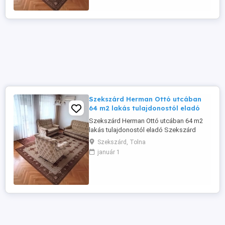
ahonnan részben panorámás kilátás
nyílik. A lakás igény szerint felújítandó, ...
Szekszárd Herman Ottó utcában
64 m2 lakás tulajdonostól eladó
Szekszárd Herman Ottó utcában 64 m2
lakás tulajdonostól eladó Szekszárd
kedvelt részén, a Herman Ottó utcában
Szekszárd, Tolna
eladó egy 64 m2-es, magasföldszinti,
január 1
téglaépítésű lakás. Az ingatlan praktikus
elosztású, nagy erkéllyel rendelkezik,
ahonnan részben panorámás kilátás
nyílik. A lakás igény szerint felújítandó, ...