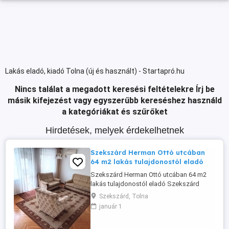
Lakás eladó, kiadó Tolna (új és használt) - Startapró.hu
Nincs találat a megadott keresési feltételekre
Írj be
másik kifejezést vagy egyszerűbb kereséshez használd
a kategóriákat és szűrőket
Hirdetések, melyek érdekelhetnek
Szekszárd Herman Ottó utcában
64 m2 lakás tulajdonostól eladó
Szekszárd Herman Ottó utcában 64 m2
lakás tulajdonostól eladó Szekszárd
kedvelt részén, a Herman Ottó utcában
Szekszárd, Tolna
eladó egy 64 m2-es, magasföldszinti,
január 1
téglaépítésű lakás. Az ingatlan praktikus
elosztású, nagy erkéllyel rendelkezik,