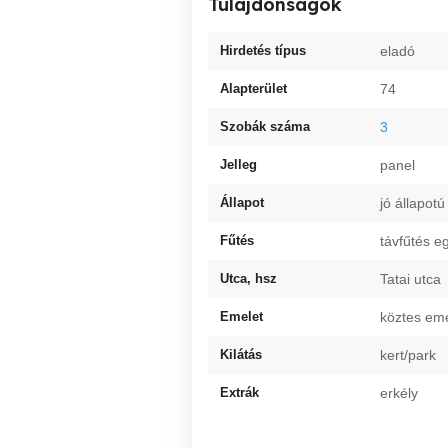
Tulajdonságok
Hirdetés típus
eladó
Alapterület
74
Szobák száma
3
Jelleg
panel
Állapot
jó állapotú
Fűtés
távfűtés e
Utca, hsz
Tatai utca
Emelet
köztes eme
Kilátás
kert/park
Extrák
erkély