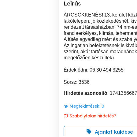
Leírás
ÁRCSÖKKENÉS! 13. kerület közked
lakótelepen, jó közlekedésnél, ki
rendezett társasházban, 74 nm-es, 
franciaerkélyes, klímás, teherment
A fűtés egyedileg mért és szabály
Az ingatlan befektetésnek is kivál
szerint, akár tartósan maradnának
megelőzően készültek)
Érdeklődni: 06 30 494 3255
Sorsz: 3536
Hirdetés azonosító
: 174135666
Megtekintések:
0
Szabálytalan hirdetés?
Ajánlat küldése