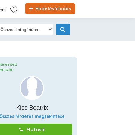
Hirdetésfeladás
kom
itelesített
fonszám
Kiss Beatrix
Összes hirdetés megtekintése
Mutasd