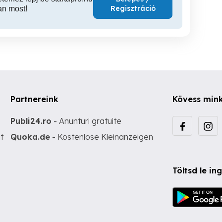
Regisztráció
an most!
Partnereink
Kövess min
Publi24.ro
- Anunturi gratuite
t
Quoka.de
- Kostenlose Kleinanzeigen
Töltsd le i