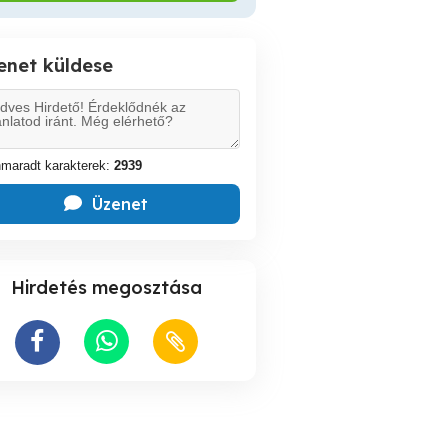
enet küldese
maradt karakterek:
2939
Üzenet
Hirdetés megosztása