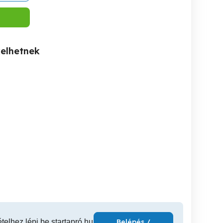
kelhetnek
Kiadó III.kerület Lajos
Eladó III.kerület Lajos
ülön álló lakás kiadó
utcai lakás
utc
XX. kerület
III. kerület
II
150,000 Ft
350,000 Ft
83,9
ételhez lépj be startapró.hu
Belépés /