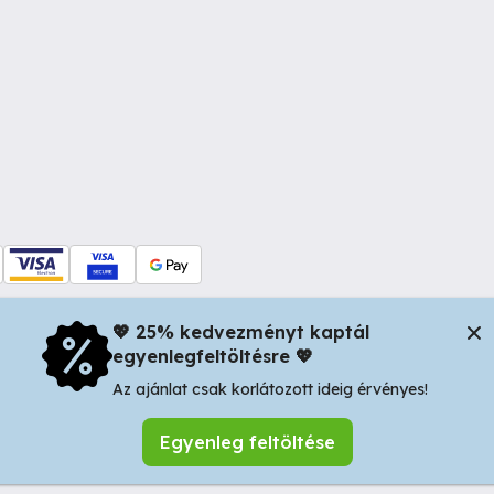
💖 25% kedvezményt kaptál
egyenlegfeltöltésre 💖
dul Dacia nr 34, Oradea 410346, Romania | Tax ID: RO44483373 -
In
Az ajánlat csak korlátozott ideig érvényes!
Egyenleg feltöltése