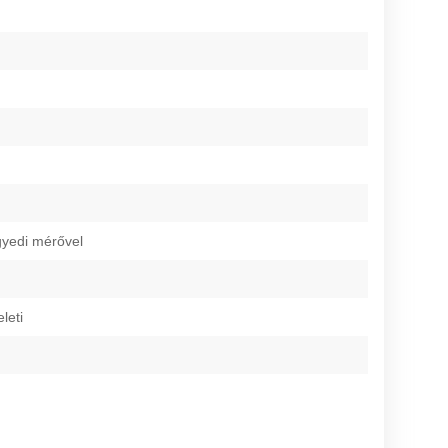
gyedi mérővel
leti