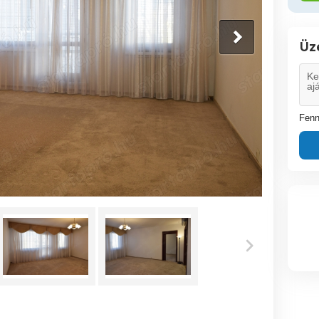
Üz
Fenn