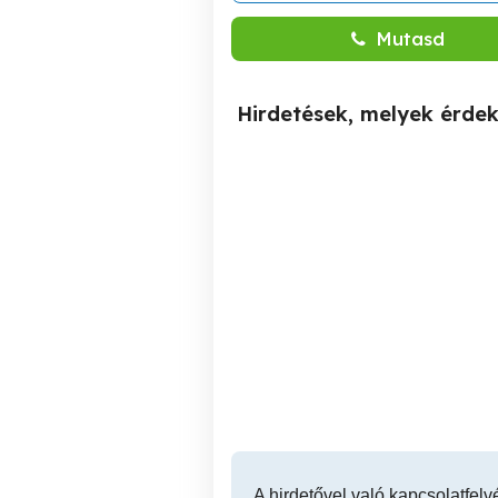
Mutasd
Hirdetések, melyek érde
Szekszárd Herman Ottó
Erzsébeten férfi részére
utcában 64 m2 lakás
k
tulajdonostól eladó
Szekszárd
35,500,000 Ft
A hirdetővel való kapcsolatfelv