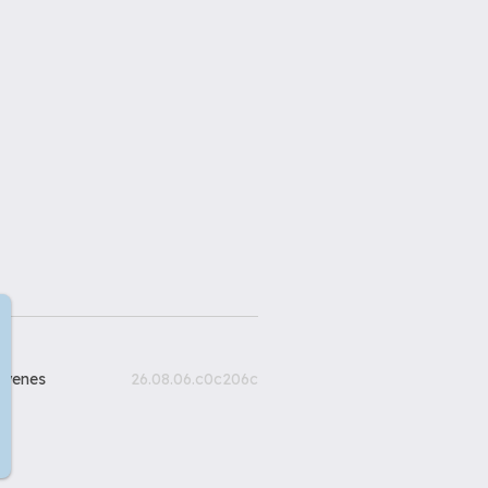
gyenes
26.08.06.c0c206c