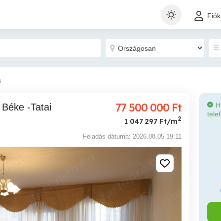
Fió
s
77 500 000
Ft
H
tele
2
1 047 297 Ft/m
Feladás dátuma: 2026.08.05 19:11