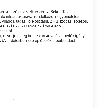
velt, zöldövezeti részén, a Béke - Tatai
váló infrastruktúrával rendelkező, négyemeletes,
világos, tágas, jó elosztású, 2 + 1 szobás, étkezős,
es lakás 77,5 M Ft-os fix áron eladó!
ozható!
ó, mivel jelenleg bérbe van adva és a bérlők igény
. (A hirdetésben szereplő fotók a bérbeadást
7