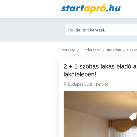
start
apró
.hu
Startapro
Hirdetések
Ingatlan
Laká
2 + 1 szobás lakás eladó a Béke -Tatai
lakótelepen!
Budapest
,
XIII. kerület