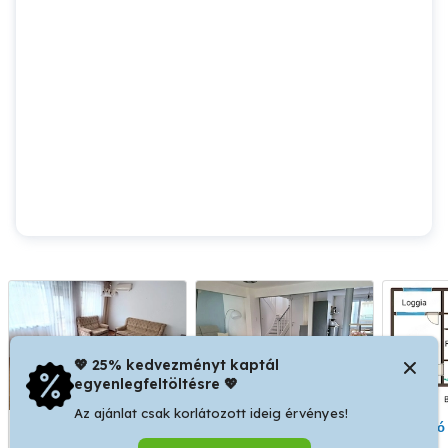
💖 25% kedvezményt kaptál
egyenlegfeltöltésre 💖
Az ajánlat csak korlátozott ideig érvényes!
Szekszárd Herman Ottó
2 hálószobás lakás,
Elad
utcában 64 m2 lakás
nappali bérbe