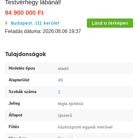
Testvérhegy lábánál!
94 900 000
Ft
Budapest
,
III. kerület
Lásd a térképen
Feladás dátuma: 2026.08.06 19:37
Tulajdonságok
Hirdetés típus
eladó
Alapterület
49
Szobák száma
2
Jelleg
tégla építésű
Állapot
újszerű
Fűtés
házközponti egyedi mérővel