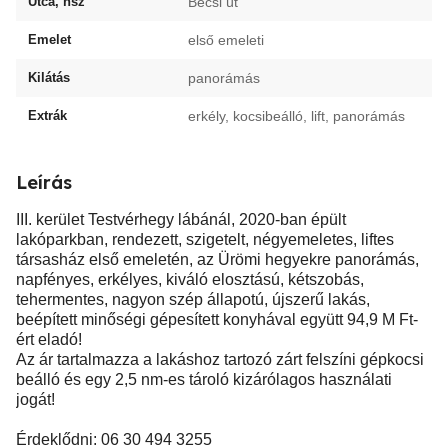
Utca, hsz
Bécsi út
Emelet
első emeleti
Kilátás
panorámás
Extrák
erkély, kocsibeálló, lift, panorámás
Leírás
III. kerület Testvérhegy lábánál, 2020-ban épült
lakóparkban, rendezett, szigetelt, négyemeletes, liftes
társasház első emeletén, az Ürömi hegyekre panorámás,
napfényes, erkélyes, kiváló elosztású, kétszobás,
tehermentes, nagyon szép állapotú, újszerű lakás,
beépített minőségi gépesített konyhával együtt 94,9 M Ft-
ért eladó!
Az ár tartalmazza a lakáshoz tartozó zárt felszíni gépkocsi
beálló és egy 2,5 nm-es tároló kizárólagos használati
jogát!
Érdeklődni: 06 30 494 3255