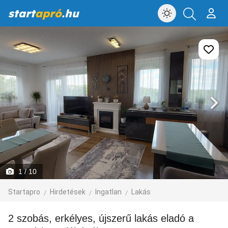
start
apró
.hu
1
/ 10
Startapro
Hirdetések
Ingatlan
Lakás
2 szobás, erkélyes, újszerű lakás eladó a