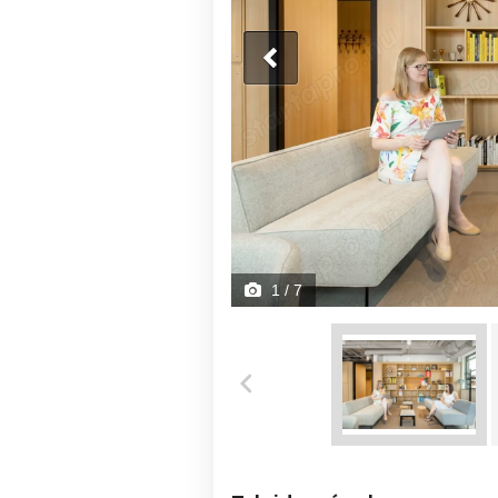
1
/ 7