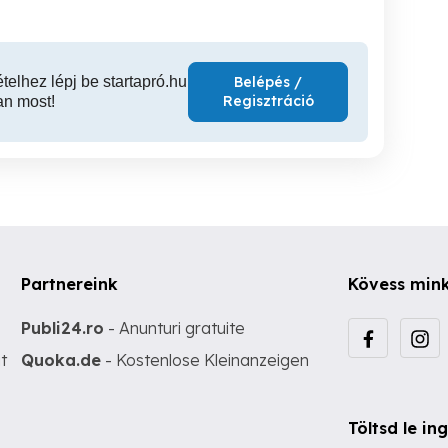
ételhez lépj be startapró.hu
Belépés /
Regisztráció
an most!
Partnereink
Kövess min
Publi24.ro
- Anunturi gratuite
t
Quoka.de
- Kostenlose Kleinanzeigen
Töltsd le i