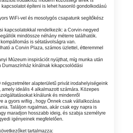
árasztott irodákhoz modern közösségi terek is
s kapcsolatot építeni is lehet hasonló gondolkodású
yors WiFi-vel és mosolygós csapatunk segítőkész
si kapcsolatokkal rendelkezik: a Corvin-negyed
egállók mindössze néhány méterre találhatók.
a kompállomás is sétatávolságra van.
ató a Corvin Plaza, számos üzlettel, étteremmel
nyi Múzeum inspirációt nyújthat, míg munka után
in Dumaszínház kínálnak kikapcsolódási
0 négyzetméter alapterületű privát irodahelyiségeink
 amely ideális 4 alkalmazott számára. Közepes
szolgáltatásokat kínálunk és mindenről
e a gyors wifiig , hogy Önnek csak vállalkozása
ania. Találjon rugalmas, akár csak egy napra is
agy maradjon hosszabb ideig, és szabja személyre
egyedi igényeinek megfelelően.
következőket tartalmazza: