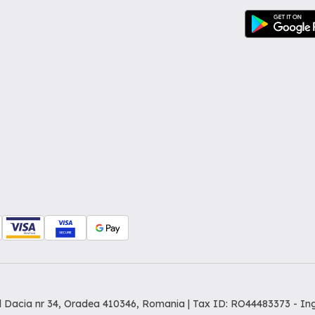
dul Dacia nr 34, Oradea 410346, Romania | Tax ID: RO44483373 -
In