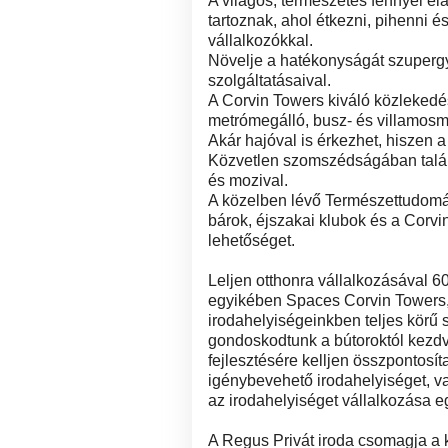
A világos, természetes fénnyel el
tartoznak, ahol étkezni, pihenni é
vállalkozókkal.
Növelje a hatékonyságát szuperg
szolgáltatásaival.
A Corvin Towers kiváló közlekedé
metrómegálló, busz- és villamosm
Akár hajóval is érkezhet, hiszen 
Közvetlen szomszédságában találh
és mozival.
A közelben lévő Természettudomá
bárok, éjszakai klubok és a Corv
lehetőséget.
Leljen otthonra vállalkozásával 6
egyikében Spaces Corvin Towers,
irodahelyiségeinkben teljes körű 
gondoskodtunk a bútoroktól kezdv
fejlesztésére kelljen összpontosít
igénybevehető irodahelyiséget, v
az irodahelyiséget vállalkozása 
A Regus Privát iroda csomagja a 