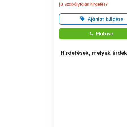
Szabálytalan hirdetés?
Ajánlat küldése
Mutasd
Hirdetések, melyek érde
Klímás, 4 helyiséges,
Utcai bejáratos, forgalmas
igényes iroda kiadó!
he
IV. kerület
400,000 Ft