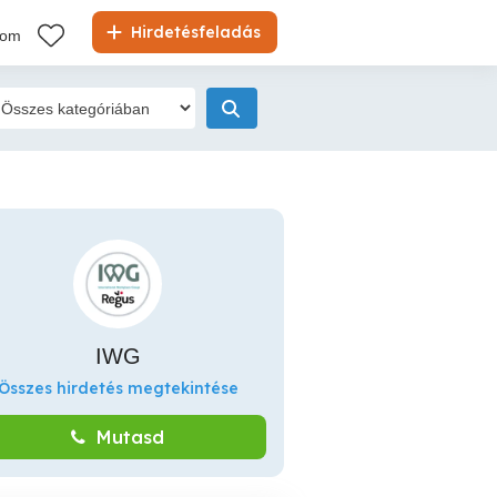
Hirdetésfeladás
kom
IWG
Összes hirdetés megtekintése
Mutasd