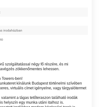
z
ás irodaházban
oló
örű szolgáltatással négy fő részére, és mi
kavégzés zökkenőmentes lehessen.
in Towers-ben!
munkateret kínálunk Budapest történelmi szívében
keres, virtuális címet igényelne, vagy tárgyalótermet
 valamint a tágas tetőteraszon található irodák
is helyszín egy munka utáni italhoz is.