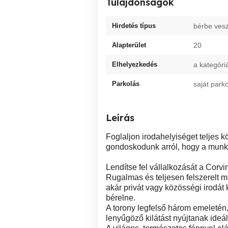
Tulajdonságok
Hirdetés típus
bérbe ves
Alapterület
20
Elhelyezkedés
a kategóri
Parkolás
saját park
Leírás
Foglaljon irodahelyiséget teljes k
gondoskodunk arról, hogy a mun
Lendítse fel vállalkozását a Corv
Rugalmas és teljesen felszerelt 
akár privát vagy közösségi irodát 
bérelne.
A torony legfelső három emeletén,
lenyűgöző kilátást nyújtanak ideál