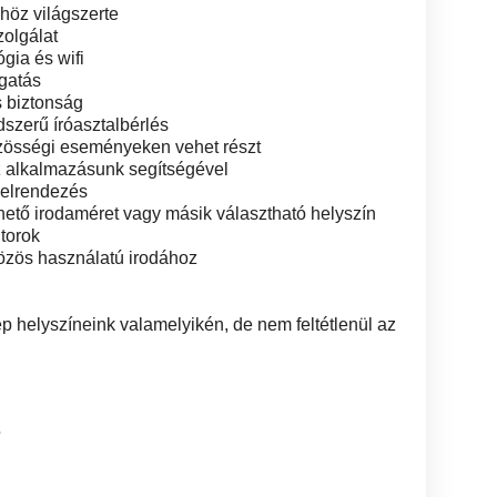
höz világszerte
zolgálat
ógia és wifi
gatás
s biztonság
dszerű íróasztalbérlés
zösségi eseményeken vehet részt
z alkalmazásunk segítségével
 elrendezés
ető irodaméret vagy másik választható helyszín
torok
özös használatú irodához
p helyszíneink valamelyikén, de nem feltétlenül az
5