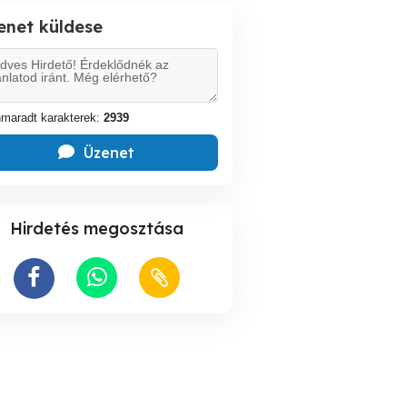
enet küldese
maradt karakterek:
2939
Üzenet
Hirdetés megosztása