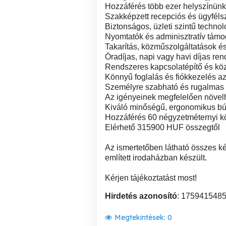
Hozzáférés több ezer helyszínünk
Szakképzett recepciós és ügyféls
Biztonságos, üzleti szintű technol
Nyomtatók és adminisztratív támo
Takarítás, közműszolgáltatások é
Óradíjas, napi vagy havi díjas ren
Rendszeres kapcsolatépítő és kö
Könnyű foglalás és fiókkezelés a
Személyre szabható és rugalmas
Az igényeinek megfelelően növelh
Kiváló minőségű, ergonomikus bú
Hozzáférés 60 négyzetméternyi k
Elérhető 315900 HUF összegtől
Az ismertetőben látható összes ké
említett irodaházban készült.
Kérjen tájékoztatást most!
Hirdetés azonosító
: 175941548
Megtekintések:
0