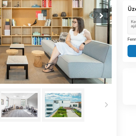
Üz
Fenn