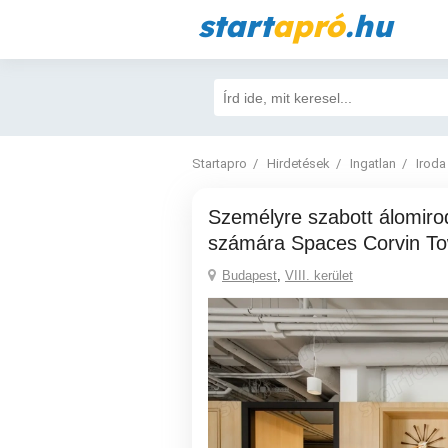
start
apró
.hu
Startapro
Hirdetések
Ingatlan
Iroda
Személyre szabott álomirodák 4 személy
számára Spaces Corvin T
Budapest
,
VIII. kerület