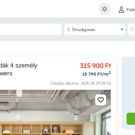
Fió
315 900
Ft
owers
2
15 795 Ft/m
Feladás dátuma: 2026.06.25 09:54