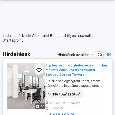
Iroda eladó, kiadó VIII. kerület Budapest (új és használt) -
Startapró.hu
Hirdetések
20
50
Hirdetések az oldalon:
Egylégterű irodahelyiségek minden
méretű vállalkozás számára
Spaces Corvin Towers
"Találj olyan egylégterű irodát, amely
bármekkora létszámú csapat számára
megfelelő és kielégíti az igényeidet.
2
2
14 486 Ft/m
| 100 m
Foglalj egylégterű irodahelyiséget 15
személy számára egy olyan rugalmas
VIII. kerület, Budapest
szerződéssel, amely a vállalkozásoddal
10
június 25
együtt növekszik. Unique location
descriptors sourced via individual