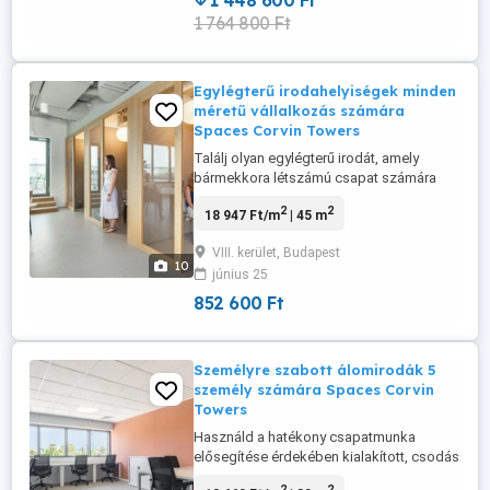
1 448 600 Ft
location ...
1 764 800 Ft
Egylégterű irodahelyiségek minden
méretű vállalkozás számára
Spaces Corvin Towers
Találj olyan egylégterű irodát, amely
bármekkora létszámú csapat számára
megfelelő és kielégíti az igényeidet.
2
2
18 947 Ft/m
| 45 m
Foglalj egylégterű irodahelyiséget 10
személy számára egy olyan rugalmas
VIII. kerület, Budapest
szerződéssel, amely a vállalkozásoddal
10
június 25
együtt növekszik. Lendítse fel
vállalkozását a Corvin Towers-ben!
852 600 Ft
Rugalmas ...
Személyre szabott álomirodák 5
személy számára Spaces Corvin
Towers
Használd a hatékony csapatmunka
elősegítése érdekében kialakított, csodás
irodahelyiségeinket öt fő. Lendítse fel
2
2