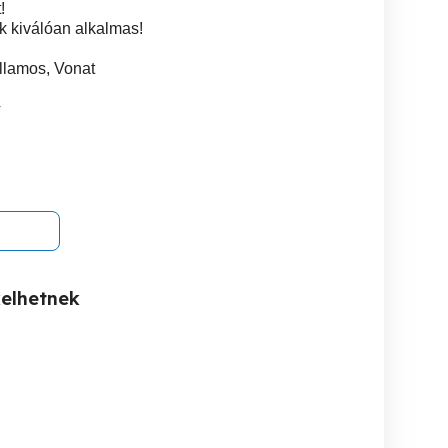
!
k kiválóan alkalmas!
illamos, Vonat
4
kelhetnek