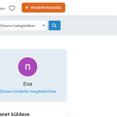
Hirdetésfeladás
kom
Eva
Összes hirdetés megtekintése
enet küldese