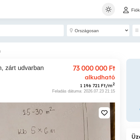
Fió
s
73 000 000
Ft
alkudható
2
1 196 721 Ft/m
Feladás dátuma: 2026.07.23 21:15
Üz