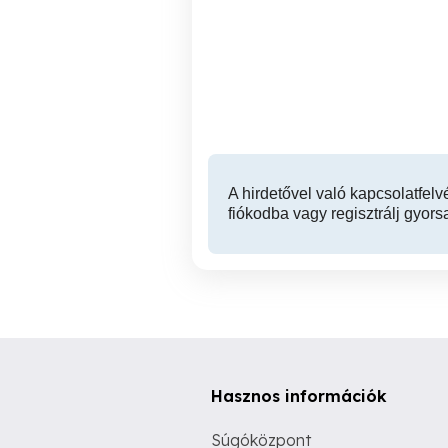
Szekszárd Herman Ottó
2 
utcában 64 m2 lakás
tulajdonostól eladó
Szekszárd
35,500,000 Ft
A hirdetővel való kapcsolatfelv
fiókodba vagy regisztrálj gyors
Hasznos információk
Súgóközpont