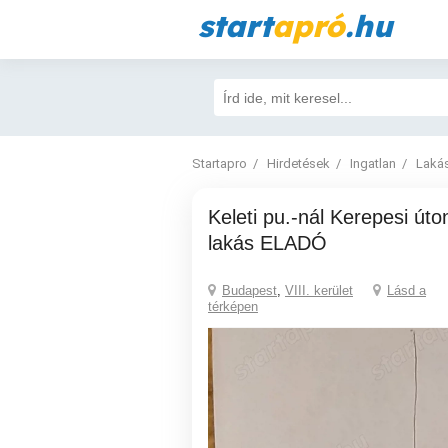
start
apró
.hu
Startapro
Hirdetések
Ingatlan
Laká
Keleti pu.-nál Kerepesi úton, zárt udvarban
lakás ELADÓ
Budapest
,
VIII. kerület
Lásd a
térképen