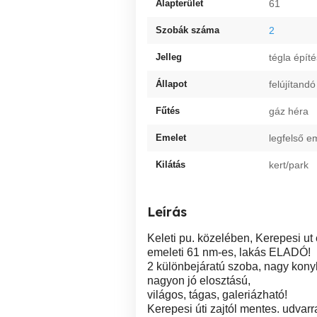
Alapterület
61
Szobák száma
2
Jelleg
tégla épít
Állapot
felújítandó
Fűtés
gáz héra
Emelet
legfelső e
Kilátás
kert/park
Leírás
Keleti pu. közelében, Kerepesi ut
emeleti 61 nm-es, lakás ELADÓ!
2 különbejáratú szoba, nagy kony
nagyon jó elosztású,
világos, tágas, galeriázható!
Kerepesi úti zajtól mentes. udvarr