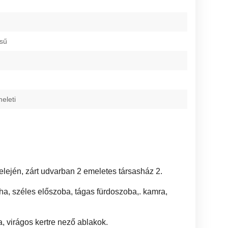
ésű
meleti
 elején, zárt udvarban 2 emeletes társasház 2.
ha, széles előszoba, tágas fürdoszoba,. kamra,
a, virágos kertre nező ablakok.