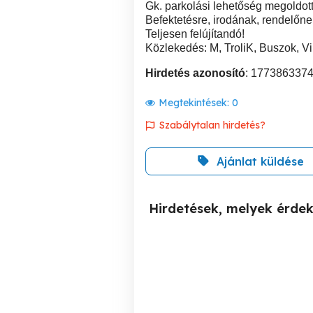
Gk. parkolási lehetőség megoldott
Befektetésre, irodának, rendelőne
Teljesen felújítandó!
Közlekedés: M, TroliK, Buszok, V
Hirdetés azonosító
: 177386337
Megtekintések:
0
Szabálytalan hirdetés?
Ajánlat küldése
Hirdetések, melyek érde