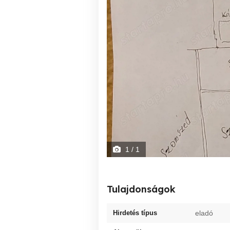
1
/ 1
Tulajdonságok
Hirdetés típus
eladó