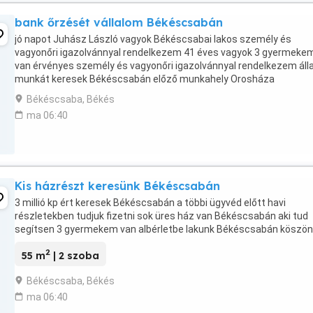
bank őrzését vállalom Békéscsabán
jó napot Juhász László vagyok Békéscsabai lakos személy és
vagyonőri igazolvánnyal rendelkezem 41 éves vagyok 3 gyermeke
van érvényes személy és vagyonőri igazolvánnyal rendelkezem áll
munkát keresek Békéscsabán előző munkahely Orosháza
vasútállomás orzes volt állandó éjszaka jelentkezem munkára ...
Békéscsaba, Békés
ma 06:40
Kis házrészt keresünk Békéscsabán
3 millió kp ért keresek Békéscsabán a többi ügyvéd előtt havi
részletekben tudjuk fizetni sok üres ház van Békéscsabán aki tud
segítsen 3 gyermekem van albérletbe lakunk Békéscsabán köszö
2
55 m
| 2 szoba
Békéscsaba, Békés
ma 06:40