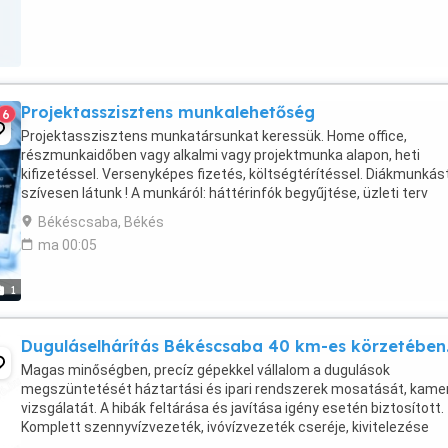
Projektasszisztens munkalehetőség
6
Projektasszisztens munkatársunkat keressük. Home office,
részmunkaidőben vagy alkalmi vagy projektmunka alapon, heti
kifizetéssel. Versenyképes fizetés, költségtérítéssel. Diákmunkást
szívesen látunk ! A munkáról: háttérinfók begyűjtése, üzleti terv
felépítésében való részvétel, adatok rendezése, ...
Békéscsaba, Békés
ma 00:05
1
Duguláselhárítás Békéscsaba 40 km-es körzetében
Magas minőségben, precíz gépekkel vállalom a dugulások
megszüntetését háztartási és ipari rendszerek mosatását, kame
vizsgálatát. A hibák feltárása és javítása igény esetén biztosított.
Komplett szennyvízvezeték, ivóvízvezeték cseréje, kivitelezése
földmunkával. Biztosítói ügyintézés támogatása. ...