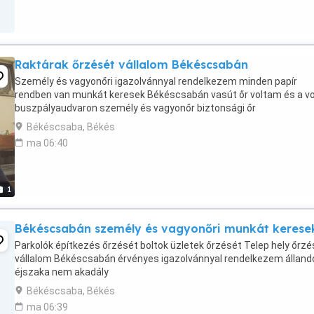
Raktárak őrzését vállalom Békéscsabán
Személy és vagyonőri igazolvánnyal rendelkezem minden papír
rendben van munkát keresek Békéscsabán vasút őr voltam és a v
buszpályaudvaron személy és vagyonőr biztonsági őr
Békéscsaba, Békés
ma 06:40
1
Békéscsabán személy és vagyonőri munkát kerese
Parkolók építkezés őrzését boltok üzletek őrzését Telep hely őrzé
vállalom Békéscsabán érvényes igazolvánnyal rendelkezem álland
éjszaka nem akadály
Békéscsaba, Békés
ma 06:39