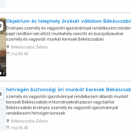
Objektum és telephely őrzését vállalom Békéscsab
Érvényes személy és vagyonőri igazolvánnyal rendelkezem minde
papír rendben van előző munkahely vasútőr és buszpályaudvar
személy és vagyonőr munkát keresek Békéscsabán
Békéscsaba, Békés
ma 06:40
1
hétvégén biztonsági őri munkát keresek Békéscsa
személy és vagyonőri igazolvánnyal rendelkezem állandó munkát
keresek Békéscsabán intézményeknél piacon vagy bárhol
Békéscsabán érvényes személy és vagyonőri igazolvánnyal
rendelkezem hétvégén keresek
Békéscsaba, Békés
ma 06:40