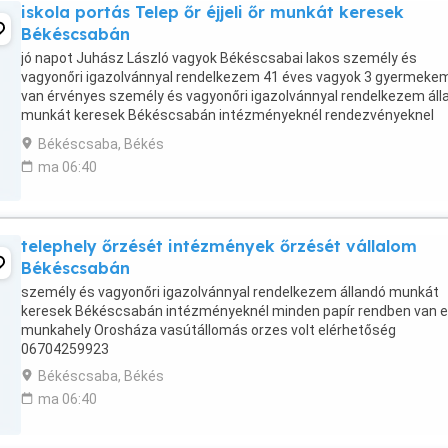
iskola portás Telep őr éjjeli őr munkát keresek
Békéscsabán
jó napot Juhász László vagyok Békéscsabai lakos személy és
vagyonőri igazolvánnyal rendelkezem 41 éves vagyok 3 gyermeke
van érvényes személy és vagyonőri igazolvánnyal rendelkezem áll
munkát keresek Békéscsabán intézményeknél rendezvényeknel
üzletek parkolók építkezés őrzését vállalom
Békéscsaba, Békés
ma 06:40
telephely őrzését intézmények őrzését vállalom
Békéscsabán
személy és vagyonőri igazolvánnyal rendelkezem állandó munkát
keresek Békéscsabán intézményeknél minden papír rendben van e
munkahely Orosháza vasútállomás orzes volt elérhetőség
06704259923
Békéscsaba, Békés
ma 06:40