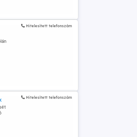
Hitelesített telefonszám
olán
Hitelesített telefonszám
k
sét
ó