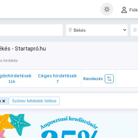
nhirdetések
Céges hirdetések
Rendezés
Fió
116
7
kés - Startapró.hu
s hirdetés
ánhirdetések
Céges hirdetések
Rendezés
116
7
a
Szűrési feltételek törlése