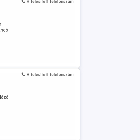
Hitelesített telefonszám
m
andó
Hitelesített telefonszám
lőző