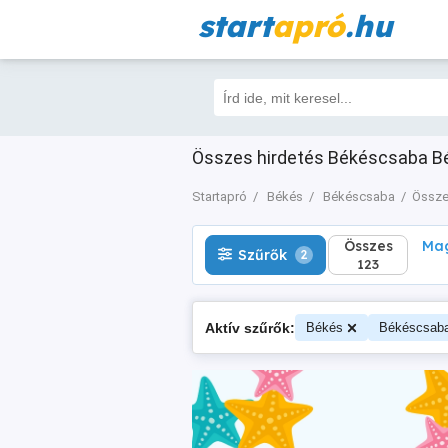
start
apró
.hu
Összes
Magá
Szűrők
2
123
Összes hirdetés Békéscsaba Bé
Startapró
Békés
Békéscsaba
Össze
Összes
Mag
Szűrők
2
123
Aktív szűrők:
Békés
Békéscsab