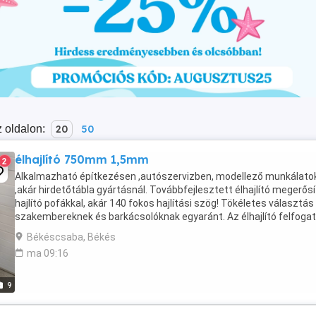
 oldalon:
20
50
élhajlító 750mm 1,5mm
2
Alkalmazható építkezésen ,autószervizben, modellező munkálato
,akár hirdetőtábla gyártásnál. Továbbfejlesztett élhajlító megerősí
hajlító pofákkal, akár 140 fokos hajlítási szög! Tökéletes választás
szakembereknek és barkácsolóknak egyaránt. Az élhajlító felfoga
kétféle módon történhet: -Satuban -Satupad ...
Békéscsaba, Békés
ma 09:16
9