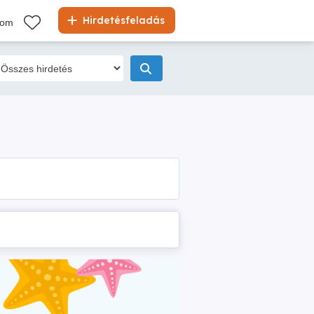
Hirdetésfeladás
kom