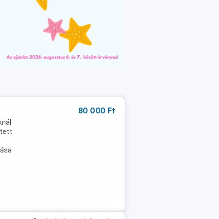
80 000 Ft
knál
tett
tása