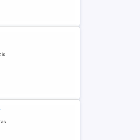
 is
.
rás