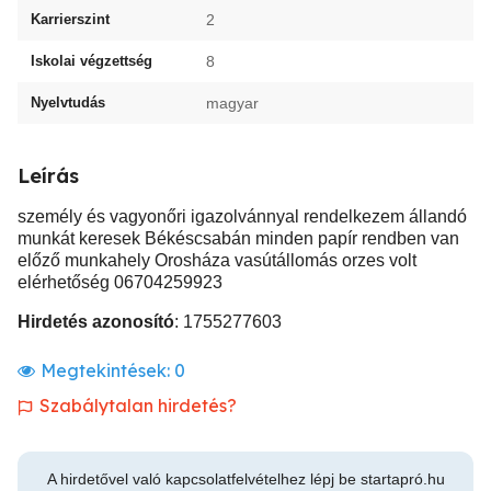
Karrierszint
2
Iskolai végzettség
8
Nyelvtudás
magyar
Leírás
személy és vagyonőri igazolvánnyal rendelkezem állandó
munkát keresek Békéscsabán minden papír rendben van
előző munkahely Orosháza vasútállomás orzes volt
elérhetőség 06704259923
Hirdetés azonosító
: 1755277603
Megtekintések:
0
Szabálytalan hirdetés?
A hirdetővel való kapcsolatfelvételhez lépj be startapró.hu