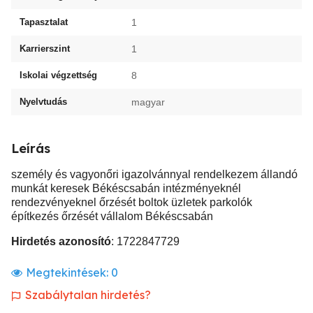
Tapasztalat
1
Karrierszint
1
Iskolai végzettség
8
Nyelvtudás
magyar
Leírás
személy és vagyonőri igazolvánnyal rendelkezem állandó
munkát keresek Békéscsabán intézményeknél
rendezvényeknel őrzését boltok üzletek parkolók
építkezés őrzését vállalom Békéscsabán
Hirdetés azonosító
: 1722847729
Megtekintések:
0
Szabálytalan hirdetés?