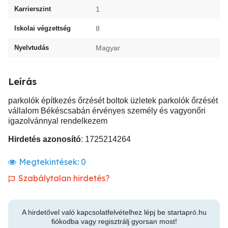
Karrierszint
1
Iskolai végzettség
8
Nyelvtudás
Magyar
Leírás
parkolók építkezés őrzését boltok üzletek parkolók őrzését
vállalom Békéscsabán érvényes személy és vagyonőri
igazolvánnyal rendelkezem
Hirdetés azonosító
: 1725214264
Megtekintések:
0
Szabálytalan hirdetés?
A hirdetővel való kapcsolatfelvételhez lépj be startapró.hu
fiókodba vagy regisztrálj gyorsan most!