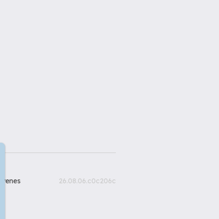
gyenes
26.08.06.c0c206c