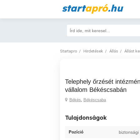
start
apró
.hu
Startapro
Hirdetések
Állás
Állást k
telephely őrzését intézmények őrzését
vállalom Békéscsabán
Békés
,
Békéscsaba
Tulajdonságok
Pozíció
biztonsági