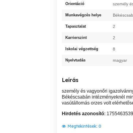
Orientáció
személy é
Munkavégzés helye
Békéscsa
Tapasztalat
2
Karrierszint
2
Iskolai végzettség
8
Nyelvtudás
magyar
Leírás
személy és vagyonőri igazolvánn
Békéscsabán intézményeknél min
vasútállomás orzes volt elérhet
Hirdetés azonosító
: 175546353
Megtekintések:
0