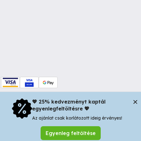
💖 25% kedvezményt kaptál
egyenlegfeltöltésre 💖
dul Dacia nr 34, Oradea 410346, Romania | Tax ID: RO44483373 -
In
Az ajánlat csak korlátozott ideig érvényes!
Egyenleg feltöltése