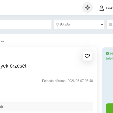
Fió
eres
H
tele
Feladás dátuma: 2026.08.07 06:40
 őr