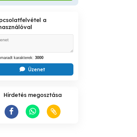
pcsolatfelvétel a
lhasználóval
maradt karakterek:
3000
Üzenet
Hirdetés megosztása