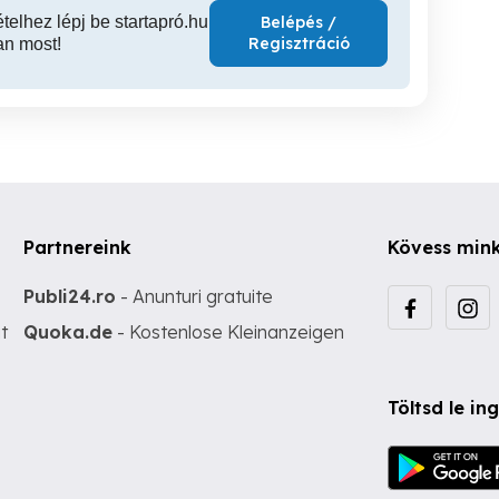
ételhez lépj be startapró.hu
Belépés /
Regisztráció
an most!
Partnereink
Kövess min
Publi24.ro
- Anunturi gratuite
t
Quoka.de
- Kostenlose Kleinanzeigen
Töltsd le i