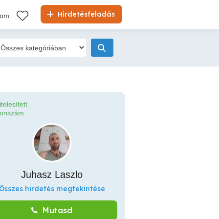
Hirdetésfeladás
kom
itelesített
fonszám
Juhasz Laszlo
Összes hirdetés megtekintése
Mutasd