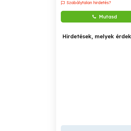
Szabálytalan hirdetés?
Mutasd
Hirdetések, melyek érde
intézményeknél portás
Telep őr éjjeli őr munkát
par
keresek Békéscsabán
v
Békéscsaba