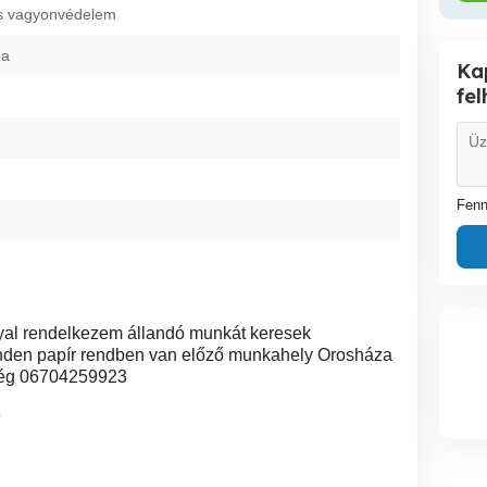
s vagyonvédelem
ba
Ka
fe
Fenn
yal rendelkezem állandó munkát keresek
den papír rendben van előző munkahely Orosháza
őség 06704259923
9