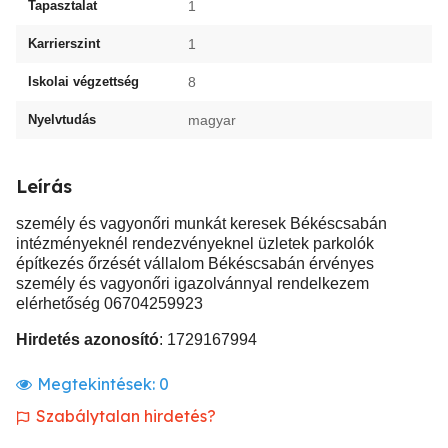
Tapasztalat
1
Karrierszint
1
Iskolai végzettség
8
Nyelvtudás
magyar
Leírás
személy és vagyonőri munkát keresek Békéscsabán
intézményeknél rendezvényeknel üzletek parkolók
építkezés őrzését vállalom Békéscsabán érvényes
személy és vagyonőri igazolvánnyal rendelkezem
elérhetőség 06704259923
Hirdetés azonosító
: 1729167994
Megtekintések:
0
Szabálytalan hirdetés?