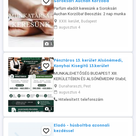
Soroksári Auchan Korzóba
Parfüm eladót keresünk a Soroksári
Auchan Korzóba! Beosztás: 2 nap munka
2 nap pihenő Munkahely: Soroksár,
XXIII. kerület, Budapest
Auchan Korzó Amit kínálunk: Hosszú távú,
augusztus 4
stabil munkahely egy megbízható cégnél
Teljes munkaidős, folyamatos
munkavégzés Fix bér + forgalomarányos
1
jutalék Téged keresünk, ha: Jó a
kommunikációs ...
Pénztáros 13. kerület Alsónémedi,
Konyhai Kisegítő 13.kerület
MUNKALEHETŐSÉG BUDAPEST XIII.
KERÜLETÉBEN ÉS ALSÓNÉMEDIN! Stabil,
bejelentett munkát keresel hosszú távra?
Dunaharaszti, Pest
Most több pozícióba is várjuk új kollégák
augusztus 4
jelentkezését! Pénztáros Budapest XIII.
Hitelesített telefonszám
kerület és Alsónémedi Konyhai kisegítő
Budapest XIII. kerület 100% bérlet
1
támogatás SZÉP kártya ...
Eladó - húsboltba azonnali
kezdéssel