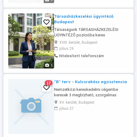
szükséges, a betanítást vállaljuk. Nálunk: -
nincs semmiféle havi, vagy ...
Társasházkezelési ügyintéző
Budapest
Társaságunk TÁRSASHÁZKEZELÉSI
ÜGYINTÉZŐ pozícióba keres
munkavállalót. Munkakör célja:
XVIII. kerület, Budapest
Kapcsolattartás a társasházi
július 29
tulajdonosokkal és lakókkal, társasházak
Hitelesített telefonszám
gazdasági és műszaki üzemeltetési
feladatai. Feladatok: szolgáltatókkal
1
történő közmű egyeztetések; a közös
tulajdont képező föld, építmény, ...
"B" terv - Kulcsrakész egzisztencia
17
Nemzetközi kereskedelmi cégembe
keresek 3 megbízható, szorgalmas
kollégát. Sokrétű, kötetlen, szellemi
XV. kerület, Budapest
szervezőmunka. Otthonról is végezhető.
július 27
Lehet fő ill. mellékállásban végezni.
Érdeklődni csak telefonon lehet!