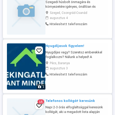
Szegedi húsbolt önmagára és
környezetére igényes, önállóan és
csapatban is dolgozni tudó, pontos,
Szeged, Csongrád-Csanád
megbízható, kereskedelemben
augusztus 4
tapasztalattal rendelkező eladót keres
Hitelesített telefonszám
heti 5 napra, 8 órás bejelentett
munkarendben, 3 hónapos próbaidővel.
Nyugdíjasok figyelem!
Nyugdíjas vagy? Szeretsz emberekkel
foglalkozni? Nálunk a helyed! A
Mecsekingatlannál hiszünk abban, hogy a
Pécs, Baranya
tapasztalat aranyat ér! Ha még aktív vagy,
augusztus 3
szeretsz mozogni, beszélgetni és
Hitelesített telefonszám
szívesen segítenél másoknak álmaik
otthonát megtalálni, akkor szívesen látunk
a csapatunkban! Nálunk: Te osztod be ...
1
Telefonos kollégát keresünk
15
Napi 2-3 órás elfoglaltsággal keresünk
kollégát, aki a megadott lista alapján