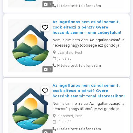
és környékén, elsősorban helyi lakos
1
Hitelesített telefonszám
személyében. Tapasztalat nem
szükséges, a betanítást vállaljuk. Nálunk: -
nincs semmiféle havi, vagy ...
Az ingatlanos nem csinál semmit,
csak elteszi a pénzt? Gyere
hozzánk semmit tenni Leányfalun!
Nem, a cím nem vicc. Az ingatlanozásról a
népesség nagy többsége ezt gondolja.
Ennek tükrében ingatlan irodánk referens-
Leányfalu, Pest
üzlettársat keres a Szentendrei szigeten
július 30
és környékén, elsősorban helyi lakos
Hitelesített telefonszám
személyében. Tapasztalat nem
1
szükséges, a betanítást vállaljuk. Nálunk: -
nincs semmiféle havi, vagy ...
Az ingatlanos nem csinál semmit,
csak elteszi a pénzt? Gyere
hozzánk semmit tenni Kisorosziban!
Nem, a cím nem vicc. Az ingatlanozásról a
népesség nagy többsége ezt gondolja.
Ennek tükrében ingatlan irodánk referens-
Kisoroszi, Pest
üzlettársat keres a Szentendrei szigeten
július 30
és környékén, elsősorban helyi lakos
Hitelesített telefonszám
személyében. Tapasztalat nem
1