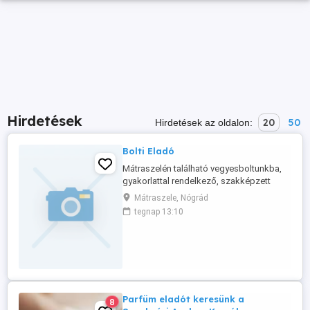
Hirdetések
20
50
Hirdetések az oldalon:
Bolti Eladó
Mátraszelén található vegyesboltunkba,
gyakorlattal rendelkező, szakképzett
eladót keresünk! Fényképes
Mátraszele, Nógrád
önéletrajzokat az alábbi címre várjuk: vagy
tegnap 13:10
bővebb információért az alábbi
telefonszámon érdeklődhet: 06-20-203-
8802 A bér megbeszélése személyesen.
Parfüm eladót keresünk a
8