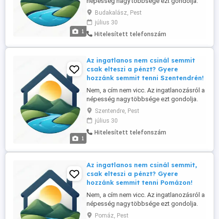
népesség nagy többsége ezt gondolja.
Ennek tükrében ingatlan irodánk referens-
Budakalász, Pest
üzlettársat keres a Szentendrei szigeten
július 30
és környékén, elsősorban helyi lakos
1
Hitelesített telefonszám
személyében. Tapasztalat nem
szükséges, a betanítást vállaljuk. Nálunk: -
nincs semmiféle havi, vagy ...
Az ingatlanos nem csinál semmit
csak elteszi a pénzt? Gyere
hozzánk semmit tenni Szentendrén!
Nem, a cím nem vicc. Az ingatlanozásról a
népesség nagy többsége ezt gondolja.
Ennek tükrében ingatlan irodánk referens-
Szentendre, Pest
üzlettársat keres a Szentendrei szigeten
július 30
és környékén, elsősorban helyi lakos
Hitelesített telefonszám
személyében. Tapasztalat nem
1
szükséges, a betanítást vállaljuk. Nálunk: -
nincs semmiféle havi, vagy ...
Az ingatlanos nem csinál semmit,
csak elteszi a pénzt? Gyere
hozzánk semmit tenni Pomázon!
Nem, a cím nem vicc. Az ingatlanozásról a
népesség nagy többsége ezt gondolja.
Ennek tükrében ingatlan irodánk referens-
Pomáz, Pest