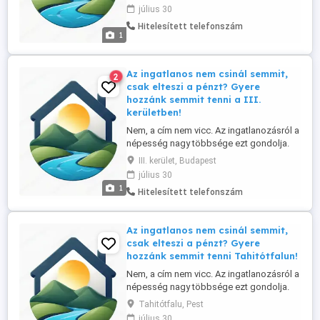
üzlettársat keres a Szentendrei szigeten
július 30
és környékén, elsősorban helyi lakos
Hitelesített telefonszám
személyében. Tapasztalat nem
1
szükséges, a betanítást vállaljuk. Nálunk: -
nincs semmiféle havi, vagy ...
Az ingatlanos nem csinál semmit,
2
csak elteszi a pénzt? Gyere
hozzánk semmit tenni a III.
kerületben!
Nem, a cím nem vicc. Az ingatlanozásról a
népesség nagy többsége ezt gondolja.
Ennek tükrében ingatlan irodánk referens-
III. kerület, Budapest
üzlettársat keres a Szentendrei szigeten
július 30
és környékén, elsősorban helyi lakos
1
Hitelesített telefonszám
személyében. Tapasztalat nem
szükséges, a betanítást vállaljuk. Nálunk: -
nincs semmiféle havi, vagy ...
Az ingatlanos nem csinál semmit,
csak elteszi a pénzt? Gyere
hozzánk semmit tenni Tahitótfalun!
Nem, a cím nem vicc. Az ingatlanozásról a
népesség nagy többsége ezt gondolja.
Ennek tükrében ingatlan irodánk referens-
Tahitótfalu, Pest
üzlettársat keres a Szentendrei szigeten
július 30