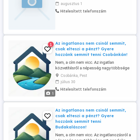
ÉRDEKLŐDNI TELEFONON,VAGY
augusztus 1
EMAILBEN! TEL:063 !VÁROM HIVÁSÁT!
Hitelesített telefonszám
Az ingatlanos nem csinál semmit,
1
csak elteszi a pénzt? Gyere
hozzánk semmit tenni Csobánkán!
Nem, a cím nem vicc. Az ingatlan
közvetítésről a népesség nagy többsége
ezt gondolja. Ennek tükrében ingatlan
Csobánka, Pest
irodánk referens-üzlettársat keres a
július 30
Szentendrei szigeten és környékén,
Hitelesített telefonszám
elsősorban helyi lakos személyében.
1
Tapasztalat nem szükséges, a betanítást
vállaljuk. Nálunk: - nincs semmiféle havi, ...
Az ingatlanos nem csinál semmit,
csak elteszi a pénzt? Gyere
hozzánk semmit tenni
Budakalászon!
Nem, a cím nem vicc. Az ingatlanozásról a