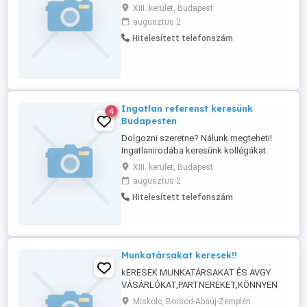
telefonál, ügyfeleket hoz be irodánknak.
XIII. kerület, Budapest
Eladni nem kell semmit, időpontot kell
augusztus 2
egyeztetni. Irodánk a Westendnél van, de
Hitelesített telefonszám
betanulás után akár otthonról is
végezhető a munka. További infókért
hívjon, vagy írjon és felhívjuk!
Ingatlan referenst keresünk
4
Budapesten
Dolgozni szeretne? Nálunk megteheti!
Ingatlanirodába keresünk kollégákat.
Jutalékos rendszer, akár 70 % jutalék.
XIII. kerület, Budapest
Elvárás középfokú végzettség,
augusztus 2
számítógép, telefon. Ingatlanközvetítői
Hitelesített telefonszám
végzettség megszerzése szükséges!
További információért hívjon vagy írjon és
felhívom! Érdeklődni: 0630 222 4615 ...
Munkatársakat keresek!!
kERESEK MUNKATÁRSAKAT ÉS AVGY
VÁSÁRLÓKAT,PARTNEREKET,KÖNNYEN
ELADHATÓ TERMÉKEK ÉRTÉKESITÉSÉRE!
Miskolc, Borsod-Abaúj-Zemplén