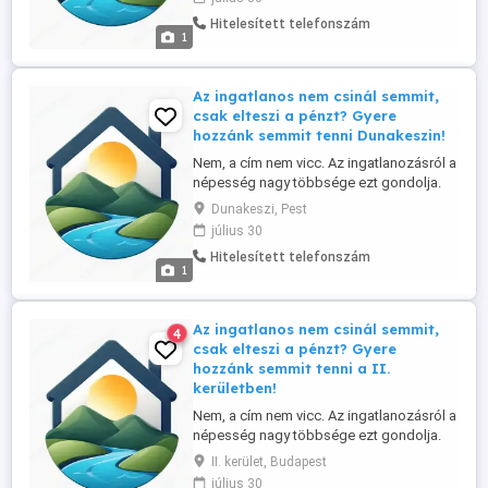
és környékén, elsősorban helyi lakos
Hitelesített telefonszám
személyében. Tapasztalat nem
1
szükséges, a betanítást vállaljuk. Nálunk: -
nincs semmiféle havi, vagy ...
Az ingatlanos nem csinál semmit,
csak elteszi a pénzt? Gyere
hozzánk semmit tenni Dunakeszin!
Nem, a cím nem vicc. Az ingatlanozásról a
népesség nagy többsége ezt gondolja.
Ennek tükrében ingatlan irodánk referens-
Dunakeszi, Pest
üzlettársat keres a Szentendrei szigeten
július 30
és környékén, elsősorban helyi lakos
Hitelesített telefonszám
személyében. Tapasztalat nem
1
szükséges, a betanítást vállaljuk. Nálunk: -
nincs semmiféle havi, vagy ...
Az ingatlanos nem csinál semmit,
4
csak elteszi a pénzt? Gyere
hozzánk semmit tenni a II.
kerületben!
Nem, a cím nem vicc. Az ingatlanozásról a
népesség nagy többsége ezt gondolja.
Ennek tükrében ingatlan irodánk referens-
II. kerület, Budapest
üzlettársat keres a Szentendrei szigeten
július 30