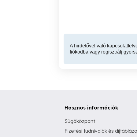
pénzt? Gyere hozzánk
p
semmit tenni Csobánkán!
sem
Csobánka
A hirdetővel való kapcsolatfelv
fiókodba vagy regisztrálj gyors
Hasznos információk
Súgóközpont
Fizetési tudnivalók és díjtábláza