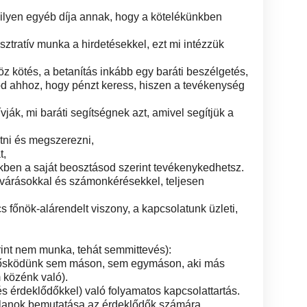
milyen egyéb díja annak, hogy a kötelékünkben
isztratív munka a hirdetésekkel, ezt mi intézzük
öz kötés, a betanítás inkább egy baráti beszélgetés,
nod ahhoz, hogy pénzt keress, hiszen a tevékenység
ják, mi baráti segítségnek azt, amivel segítjük a
atni és megszerezni,
t,
tékben a saját beosztásod szerint tevékenykedhetsz.
lvárásokkal és számonkérésekkel, teljesen
cs főnök-alárendelt viszony, a kapcsolatunk üzleti,
rint nem munka, tehát semmittevés):
m élősködünk sem máson, sem egymáson, aki más
 közénk való).
és érdeklődőkkel) való folyamatos kapcsolattartás.
atlanok bemutatása az érdeklődők számára.