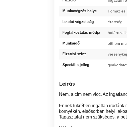
Pozíció
Ingatlan r
Munkavégzés helye
Pomáz és 
Iskolai végzettség
érettségi
Foglalkoztatás módja
határozatl
Munkaidő
otthoni m
Fizetési szint
versenyké
Speciális jelleg
gyakorlato
Leírás
Nem, a cím nem vicc. Az ingatlan
Ennek tükrében ingatlan irodánk r
környékén, elsősorban helyi lako
Tapasztalat nem szükséges, a beta