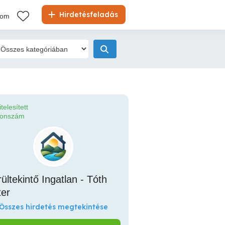
Hirdetésfeladás
kom
itelesített
fonszám
ültekintő Ingatlan - Tóth
ter
Összes hirdetés megtekintése