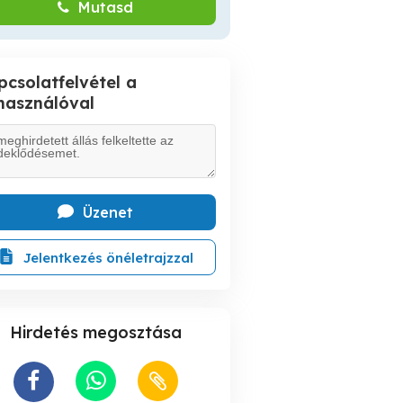
Mutasd
pcsolatfelvétel a
lhasználóval
Üzenet
Jelentkezés önéletrajzzal
Hirdetés megosztása