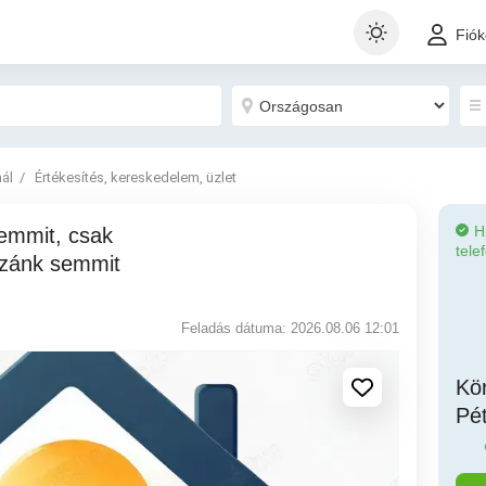
Fió
nál
Értékesítés, kereskedelem, üzlet
H
tele
zzánk semmit
Feladás dátuma: 2026.08.06 12:01
Kör
Pé