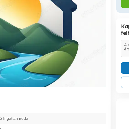
Ka
fe
ő Ingatlan iroda