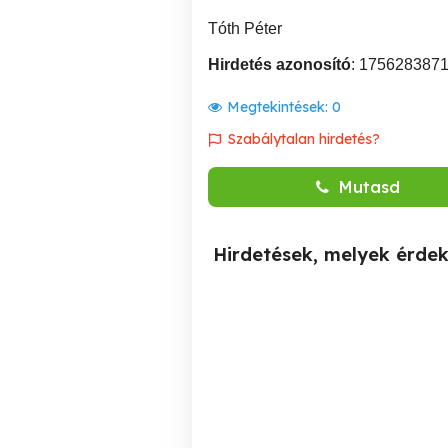
Tóth Péter
Hirdetés azonosító
: 175628387
Megtekintések:
0
Szabálytalan hirdetés?
Mutasd
Hirdetések, melyek érde
Az ingatlanos nem csinál
Az ingatlanos nem csinál
semmit, csak elteszi a
s