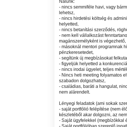
Nálunk:
- nincs semmiféle havi, vagy bár
lehetsz,
- nincs hirdetési költség és admin
helyetted,
- nincs betanítási szerződés, rögh
- nem kell vállalkozást fenntarta
magánszemélyként is végezhető,
- másoknál mentori programnak hív
pénzkeresetedet,
- segítünk új megbízásokat felkut
- figyeljük helyetted a konkurenciá
- nincs irodai ügyelet, teljes mér
- Nincs heti meeting folyamatos e
szabadon dolgozhatsz,
- családias, baráti a hangulat, nin
nem alárendelt.
Lényegi feladatok (ami sokak sze
- saját portfólió felépítése (ne
készletéből akar dolgozni, az nem
- Saját ügyfelekkel (megbízókkal 
- Saját portfólióban szereplő ing