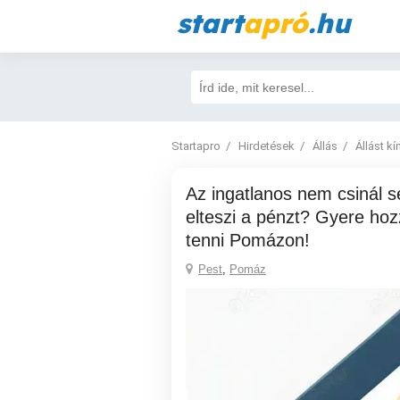
start
apró
.hu
Startapro
Hirdetések
Állás
Állást kí
Az ingatlanos nem csinál semmit, csak
elteszi a pénzt? Gyere ho
tenni Pomázon!
Pest
,
Pomáz