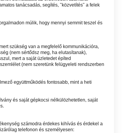
amatos tanácsadás, segítés, "közvetítés" a felek
szorgalmadon múlik, hogy mennyi semmit teszel és
 mert szükség van a megfelelő kommunikációra,
ség (nem sértődsz meg, ha elutasítanak),
sszul, mert a saját üzletedet építed
i szemlélet (nem szeretünk felügyeleti rendszerben
lmező együttműködés fontosabb, mint a heti
vány és saját gépkocsi nélkülözhetetlen, saját
s.
vékenység számodra érdekes kihívás és érdekel a
kizárólag telefonon és személyesen: