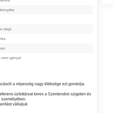
eferens
környéke
an idejű
unka
pes
t nem igényel
ozásról a népesség nagy többsége ezt gondolja.
eferens-üzlettársat keres a Szentendrei szigeten és
s személyében.
nítást vállaljuk.