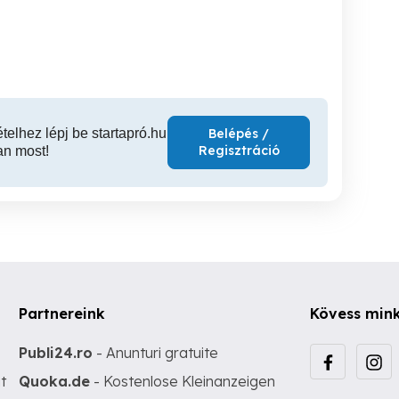
énzt? Gyere hozzánk
pénzt? Gyere hozzánk
pénzt? G
mit tenni Szentendrén!
semmit tenni Tahitótfalun!
semmit ten
Szentendre
Tahitótfalu
D
ételhez lépj be startapró.hu
Belépés /
Regisztráció
an most!
Partnereink
Kövess min
Publi24.ro
- Anunturi gratuite
t
Quoka.de
- Kostenlose Kleinanzeigen