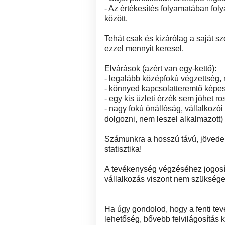
- Az értékesítés folyamatában foly
között.
Tehát csak és kizárólag a saját 
ezzel mennyit keresel.
Elvárások (azért van egy-kettő):
- legalább középfokú végzettség,
- könnyed kapcsolatteremtő képes
- egy kis üzleti érzék sem jöhet ro
- nagy fokú önállóság, vállalkozó
dolgozni, nem leszel alkalmazott)
Számunkra a hosszú távú, jövede
statisztika!
A tevékenység végzéséhez jogosít
vállalkozás viszont nem szüksége
Ha úgy gondolod, hogy a fenti te
lehetőség, bővebb felvilágosítás 