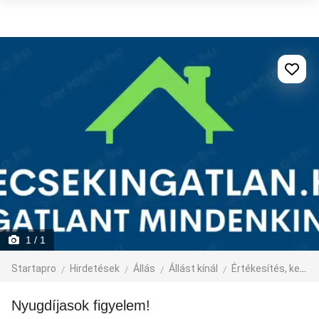
1
/ 1
Startapro
Hirdetések
Állás
Állást kínál
Értékesítés, kereskedelem, üzlet
Nyugdíjasok figyelem!