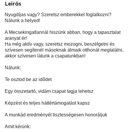
Leírás
Nyugdíjas vagy? Szeretsz emberekkel foglalkozni?
Nálunk a helyed!
A Mecsekingatlannál hiszünk abban, hogy a tapasztalat
aranyat ér!
Ha még aktív vagy, szeretsz mozogni, beszélgetni és
szívesen segítenél másoknak álmaik otthonát megtalálni,
akkor szívesen látunk a csapatunkban!
Nálunk:
Te osztod be az idődet
Egy összetartó, vidám csapat tagja lehetsz
Képzést és teljes háttértámogatást kapsz
A munkád eredményét tisztességesen honoráljuk
Amit kérünk: