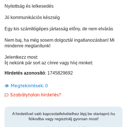
Nyitottság és lelkesedés
Jó kommunikációs készség
Egy kis számítógépes jártasság előny, de nem elvárás
Nem baj, ha még sosem dolgoztál ingatlanozásban! Mi
mindenre megtanítunk!
Jelentkezz most:
Írj nekünk pár sort az címre vagy hívj minket:
Hirdetés azonosító
: 1745829692
Megtekintések:
0
Szabálytalan hirdetés?
A hirdetővel való kapcsolatfelvételhez lépj be startapró.hu
fiókodba vagy regisztrálj gyorsan most!