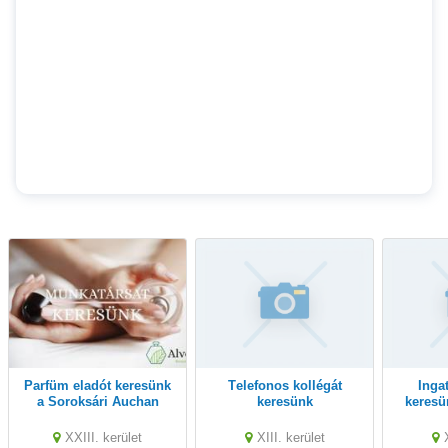
Parfüm eladót keresünk
Telefonos kollégát
Ingatlan referenst
a Soroksári Auchan
keresünk
keresü
Korzóba
XXIII. kerület
XIII. kerület