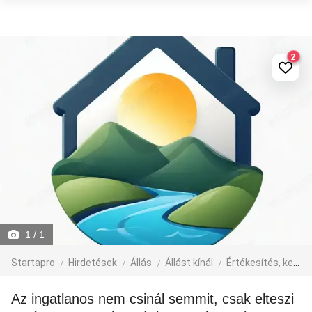
2
1
/ 1
Startapro
Hirdetések
Állás
Állást kínál
Értékesítés, kereskedelem, üzlet
Az ingatlanos nem csinál semmit, csak elteszi