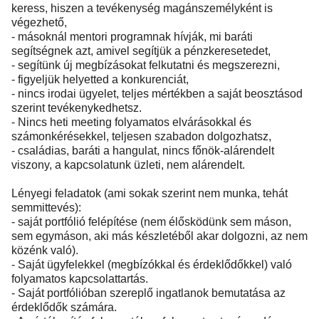
keress, hiszen a tevékenység magánszemélyként is
végezhető,
- másoknál mentori programnak hívják, mi baráti
segítségnek azt, amivel segítjük a pénzkeresetedet,
- segítünk új megbízásokat felkutatni és megszerezni,
- figyeljük helyetted a konkurenciát,
- nincs irodai ügyelet, teljes mértékben a saját beosztásod
szerint tevékenykedhetsz.
- Nincs heti meeting folyamatos elvárásokkal és
számonkérésekkel, teljesen szabadon dolgozhatsz,
- családias, baráti a hangulat, nincs főnök-alárendelt
viszony, a kapcsolatunk üzleti, nem alárendelt.
Lényegi feladatok (ami sokak szerint nem munka, tehát
semmittevés):
- saját portfólió felépítése (nem élősködünk sem máson,
sem egymáson, aki más készletéből akar dolgozni, az nem
közénk való).
- Saját ügyfelekkel (megbízókkal és érdeklődőkkel) való
folyamatos kapcsolattartás.
- Saját portfólióban szereplő ingatlanok bemutatása az
érdeklődők számára.