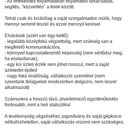
- Az értékesítés folyamatában folyamatos tanácsadás,
segítés, "közvetítés" a felek között.
Tehát csak és kizárólag a saját szorgalmadon múlik, hogy
mennyi semmit teszel és ezzel mennyit keresel.
Elvárások (azért van egy-kettő):
- legalább középfokú végzettség, mert szükség van a
megfelelő kommunikációra,
- könnyed kapcsolatteremtő képesség (nem sértődsz meg,
ha elutasítanak),
- egy kis üzleti érzék sem jöhet rosszul, mert a saját
üzletedet építed
- nagy fokú önállóság, vállalkozói szemlélet (nem
szeretünk felügyeleti rendszerben dolgozni, nem leszel
alkalmazott)
Számunkra a hosszú távú, jövedelmező együttműködés
fontosabb, mint a heti statisztika!
A tevékenység végzéséhez jogosítvány és saját gépkocsi
nélkülözhetetlen, saját vállalkozás viszont nem szükséges.