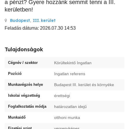
a pénzt? Gyere hozzánk semmit tenni a III.
kerületben!
Budapest
,
III. kerület
Feladás dátuma: 2026.07.30 14:53
Tulajdonságok
Cégnév / szektor
Körültekintő Ingatlan
Pozíció
Ingatlan referens
Munkavégzés helye
Budapest III. kerület és környéke
Iskolai végzettség
érettségi
Foglalkoztatás módja
határozatlan idejű
Munkaidő
otthoni munka
Fizetési szint
versenyképes