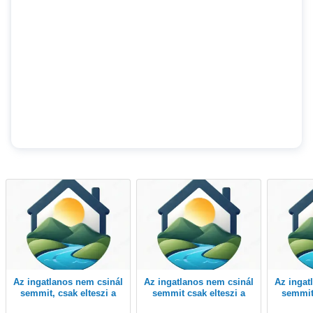
Az ingatlanos nem csinál
Az ingatlanos nem csinál
Az ingatlanos nem csinál
semmit, csak elteszi a
semmit csak elteszi a
semmit,
pénzt? Gyere hozzánk
pénzt? Gyere hozzánk
pénzt?