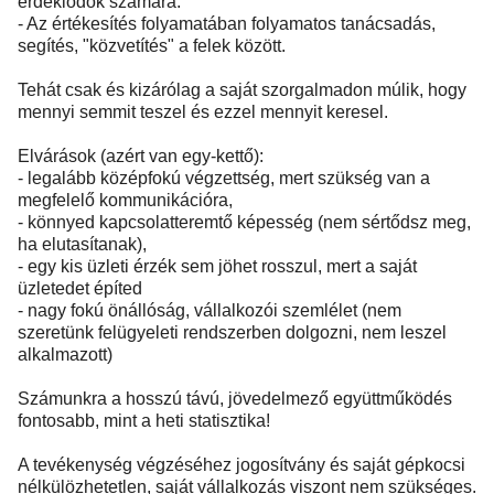
érdeklődők számára.
- Az értékesítés folyamatában folyamatos tanácsadás,
segítés, "közvetítés" a felek között.
Tehát csak és kizárólag a saját szorgalmadon múlik, hogy
mennyi semmit teszel és ezzel mennyit keresel.
Elvárások (azért van egy-kettő):
- legalább középfokú végzettség, mert szükség van a
megfelelő kommunikációra,
- könnyed kapcsolatteremtő képesség (nem sértődsz meg,
ha elutasítanak),
- egy kis üzleti érzék sem jöhet rosszul, mert a saját
üzletedet építed
- nagy fokú önállóság, vállalkozói szemlélet (nem
szeretünk felügyeleti rendszerben dolgozni, nem leszel
alkalmazott)
Számunkra a hosszú távú, jövedelmező együttműködés
fontosabb, mint a heti statisztika!
A tevékenység végzéséhez jogosítvány és saját gépkocsi
nélkülözhetetlen, saját vállalkozás viszont nem szükséges.