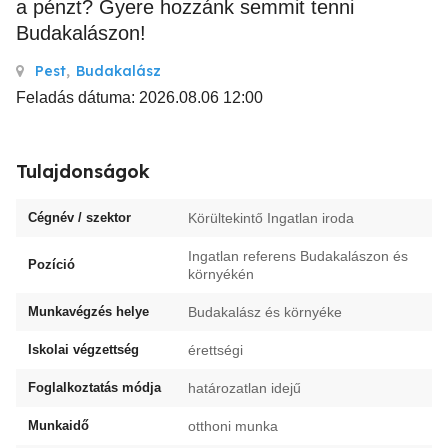
a pénzt? Gyere hozzánk semmit tenni
Budakalászon!
Pest
,
Budakalász
Feladás dátuma: 2026.08.06 12:00
Tulajdonságok
Cégnév / szektor
Körültekintő Ingatlan iroda
Ingatlan referens Budakalászon és
Pozíció
környékén
Munkavégzés helye
Budakalász és környéke
Iskolai végzettség
érettségi
Foglalkoztatás módja
határozatlan idejű
Munkaidő
otthoni munka