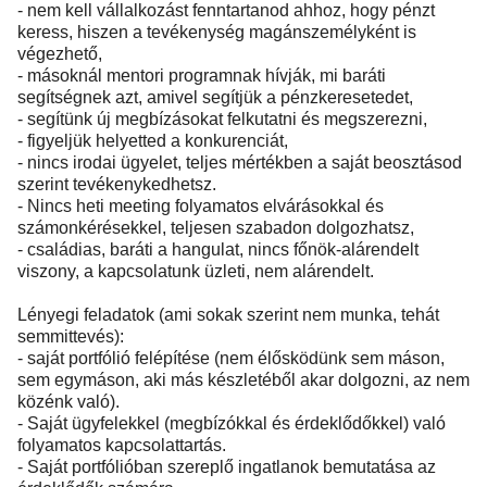
- nem kell vállalkozást fenntartanod ahhoz, hogy pénzt
keress, hiszen a tevékenység magánszemélyként is
végezhető,
- másoknál mentori programnak hívják, mi baráti
segítségnek azt, amivel segítjük a pénzkeresetedet,
- segítünk új megbízásokat felkutatni és megszerezni,
- figyeljük helyetted a konkurenciát,
- nincs irodai ügyelet, teljes mértékben a saját beosztásod
szerint tevékenykedhetsz.
- Nincs heti meeting folyamatos elvárásokkal és
számonkérésekkel, teljesen szabadon dolgozhatsz,
- családias, baráti a hangulat, nincs főnök-alárendelt
viszony, a kapcsolatunk üzleti, nem alárendelt.
Lényegi feladatok (ami sokak szerint nem munka, tehát
semmittevés):
- saját portfólió felépítése (nem élősködünk sem máson,
sem egymáson, aki más készletéből akar dolgozni, az nem
közénk való).
- Saját ügyfelekkel (megbízókkal és érdeklődőkkel) való
folyamatos kapcsolattartás.
- Saját portfólióban szereplő ingatlanok bemutatása az