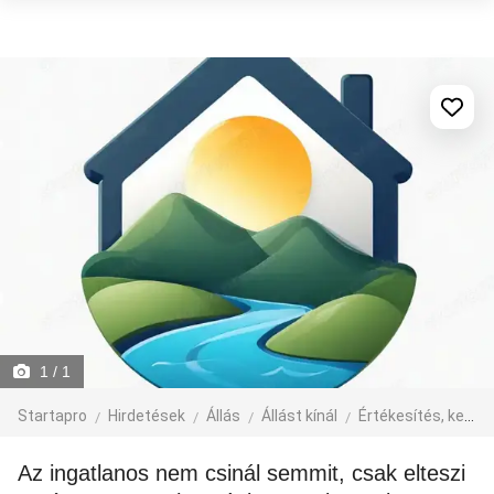
1
/ 1
Startapro
Hirdetések
Állás
Állást kínál
Értékesítés, kereskedelem, üzlet
Az ingatlanos nem csinál semmit, csak elteszi