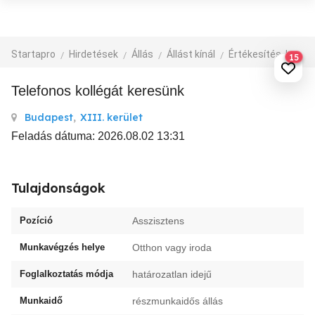
Startapro
Hirdetések
Állás
Állást kínál
Értékesítés, kereskedelem, üzlet
15
Telefonos kollégát keresünk
Budapest
,
XIII. kerület
Feladás dátuma: 2026.08.02 13:31
Tulajdonságok
Pozíció
Asszisztens
Munkavégzés helye
Otthon vagy iroda
Foglalkoztatás módja
határozatlan idejű
Munkaidő
részmunkaidős állás