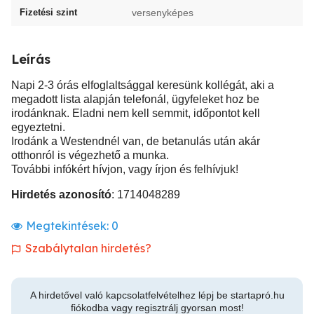
Fizetési szint
versenyképes
Leírás
Napi 2-3 órás elfoglaltsággal keresünk kollégát, aki a
megadott lista alapján telefonál, ügyfeleket hoz be
irodánknak. Eladni nem kell semmit, időpontot kell
egyeztetni.
Irodánk a Westendnél van, de betanulás után akár
otthonról is végezhető a munka.
További infókért hívjon, vagy írjon és felhívjuk!
Hirdetés azonosító
: 1714048289
Megtekintések:
0
Szabálytalan hirdetés?
A hirdetővel való kapcsolatfelvételhez lépj be startapró.hu
fiókodba vagy regisztrálj gyorsan most!