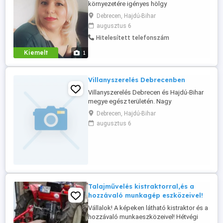
környezetére igényes hölgy
vagyok,masszöri végzettséggel! Ha
Debrecen, Hajdú-Bihar
szeretnél egy kellemes kiakpcsolodást a
augusztus 6
hétköznapokban, hivj a megadott
Hitelesített telefonszám
telefonszámon! ÜZENETEKRE NEM
VÁLASZOLOK!
Kiemelt
1
Villanyszerelés Debrecenben
Villanyszerelés Debrecen és Hajdú-Bihar
megye egész területén. Nagy
tapasztalattal rendelkezünk háztartási és
Debrecen, Hajdú-Bihar
üzleti villanyszerelés terén. Számunkra
augusztus 6
nincs túl kicsi munka. Ügyfeleink nagyra
értékelik professzionalizmusunkat,
munkamorálunkat és versenyképes
árainkat.
Talajművelés kistraktorral,és a
hozzávaló munkagép eszközeivel!
Vállalok! A képeken látható kistraktor és a
hozzávaló munkaeszközeivel! Hétvégi