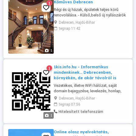
Kőműves Debrecen
1
Régi és új házak, épületek teljes körű
renovolálása. - Külső,belső új nyílászárók
precíz beépitése és kérések esetén azok
Debrecen, Hajdú-Bihar
javítása - Külső, belső bontás, átalakítás,
tegnap 11:42
vakolás, betonozás, gipszkartonozás -
Teraszok, kerités építése - Járda, udvar
térburkolás és az ezekkel járó szükséges
munkálatok. ...
1
1kis.info.hu - Informatikus
1
mindenkinek... Debrecenben,
környékén, de akár távolról is
Vezetékes, illetve WiFi hálózat, saját
domain bejegyzése, levelezés, honlap,
tárhely kezelése, lassú, nem megfelelően
Debrecen, Hajdú-Bihar
működő asztali gépen, laptopon a
tegnap 07:56
Windows rendszer helyrepofozása, sőt
Hitelesített telefonszám
médialejátszó, egyéb kütyü, Linuxos VPS,
1
vagy UNIX szerver, rendszergazdai
feladatok - beállítás, telepítés, adatbázis,
...
Online olasz nyelvoktatás,