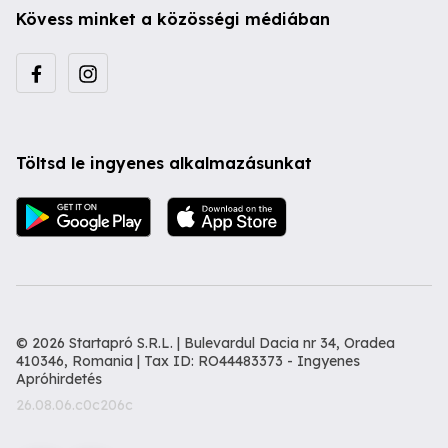
Kövess minket a közösségi médiában
Töltsd le ingyenes alkalmazásunkat
© 2026 Startapró S.R.L. | Bulevardul Dacia nr 34, Oradea
410346, Romania | Tax ID: RO44483373 -
Ingyenes
Apróhirdetés
26.08.06.c0c206c