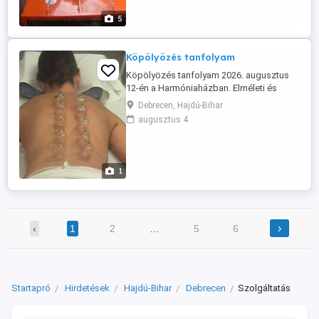
alapján! Tel: 06501382300
5
Köpölyözés tanfolyam
Köpölyözés tanfolyam 2026. augusztus
12-én a Harmóniaházban. Elméleti és
gyakorlati képzés, mely során
Debrecen, Hajdú-Bihar
elsajátítható a köpölyözés protokollja,
augusztus 4
kivitelezése, helyes alkalmazása.
Jelentkezés személyesen a
Harmóniaházban (Debrecen, Arany János
u. 2. ) kedd 14-19, szerdán 9-13 óra
1
között, vagy interneten, ...
›
‹
1
2
…
5
6
Startapró
Hirdetések
Hajdú-Bihar
Debrecen
Szolgáltatás