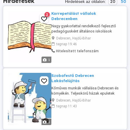
Hirdetések
20
50
Hirdetések az oldalon:
Korrepetálást vállalok
2
Debrecenben
Nagy gyakorlattal rendelkező fejlesztő
pedagógusként általános iskolások
korrepetálását, fejlesztését vállalom
Debrecen, Hajdú-Bihar
középiskolás korig. Részképesség
tegnap 19:46
fejlesztését, tanulásban akadályozott
Hitelesített telefonszám
gyermekek megsegítését, tantárgyi
felzárkóztatást vállalok. Prioritás:
1
matematika, magyar nyelv és irodalom,
történelem. Pótvizsgára ...
Szobafestő Debrecen
Lakásfelújítás
Kőműves munkák vállalása Debrecen és
környékén. Teljeskörű házak epuletek
renoválása. Falazas .
Debrecen, Hajdú-Bihar
betonozás.nyilaszárok cseréje.ablak ajto
tegnap 11:43
kavázás.hőszigetelés. külső
belső.javítások. Épületek bontása
Kerítések építése. Festés mázolás.
1
Vízszerelés Keressen bizalommal.
06305677441