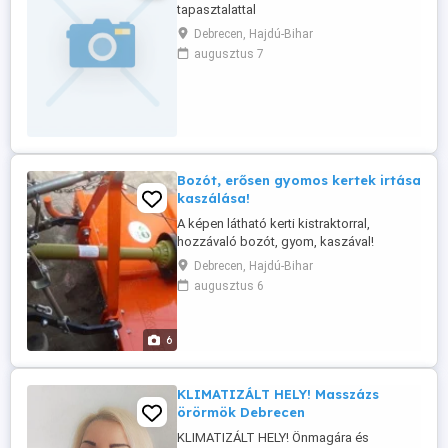
tapasztalattal
Debrecen, Hajdú-Bihar
augusztus 7
Bozót, erősen gyomos kertek irtása
kaszálása!
A képen látható kerti kistraktorral,
hozzávaló bozót, gyom, kaszával!
Vállalok: Kiskertek, zártkerti ingatlanok,
Debrecen, Hajdú-Bihar
erősen gyomos, bozótos gyomok
augusztus 6
Kaszálását! Debrecen és környéke
előnyben! Megbízható, korrekt
munkavégzés! ...
6
KLIMATIZÁLT HELY! Masszázs
örörmök Debrecen
KLIMATIZÁLT HELY! Önmagára és