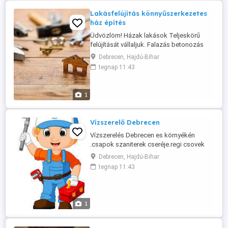
Lakásfelújítás könnyűszerkezetes
ház építés
Üdvözlöm! Házak lakások Teljeskörű
felújítását vállaljuk. Falazás betonozás
hőszigetel s kerítések járdák
Debrecen, Hajdú-Bihar
készítése.hoszigeteles. Nyílászárok
tegnap 11:43
cseréje. Korrekt arakkal. Megbizhato
.pontos .munkajara igenyes . Kivitelezo.
Keressen bizalommal kerjen arajanlatot
1
0630567741
Vízszerelő Debrecen
Vízszerelés Debrecen es környékén
.csapok szaniterek cseréje.regi csovek
csereje . Uj halozat kiépítése. Furdokadak.
Debrecen, Hajdú-Bihar
Wc tartalyok . Csereje javitasa. Komplett
tegnap 11:43
furdoszoba felujitas . házfelújítás
06305677441
1