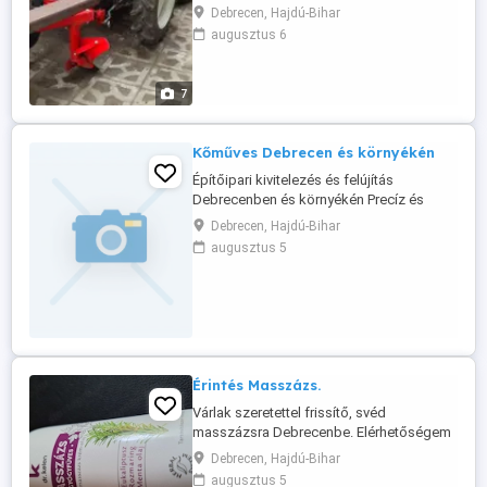
zártkerti ingatlanok, kiskertek talaj
Debrecen, Hajdú-Bihar
művelését. Garantált, precíz
augusztus 6
munkavégzés! Növénytermesztő-Gépész
végzetséggel. Debrecen és környéke
előnyben! ...
7
Kőműves Debrecen és környékén
Építőipari kivitelezés és felújítás
Debrecenben és környékén Precíz és
megbízható kivitelezést vállalunk
Debrecen, Hajdú-Bihar
lakossági megrendelők részére
augusztus 5
Debrecenben és környékén.
Szolgáltatásaink közé tartozik a kőműves
munka, lakásfelújítás, burkolás,
csempézés, gipszkartonozás, festés,
hőszigetelés, térkövezés, kerítésépítés, ...
Érintés Masszázs.
Várlak szeretettel frissítő, svéd
masszázsra Debrecenbe. Elérhetőségem
9-21 óráig telefonon, illetve viberen! 9- 19-
Debrecen, Hajdú-Bihar
ig dolgozom! Légy ápolt önmagadra!
augusztus 5