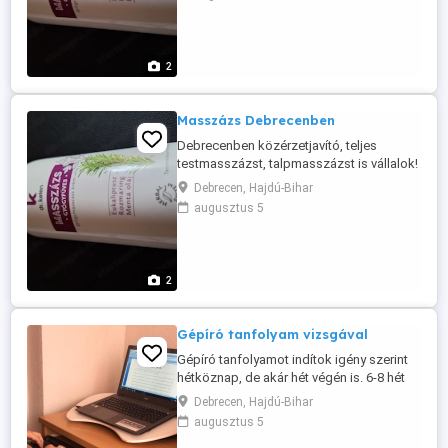
2
Masszázs Debrecenben
Debrecenben közérzetjavító, teljes
testmasszázst, talpmasszázst is vállalok!
Szélhámosok kíméljenek! 9- 20 óráig
Debrecen, Hajdú-Bihar
dolgozom hétköznap! Elérhetőség
augusztus 5
telefonon 9-21 óráig. Régi vendégeimet és
új vendégeket szeretettel várok. L gy ápolt
önmagadra!
2
Gépíró tanfolyam vizsgával
Gépíró tanfolyamot indítok igény szerint
hétköznap, de akár hét végén is. 6-8 hét
alatt elsajátíthatod a 10 ujjas vakírást. A
Debrecen, Hajdú-Bihar
gépírás önmagában kevés, ezért sok-sok
augusztus 5
szövegszerkesztési ismerettel, a