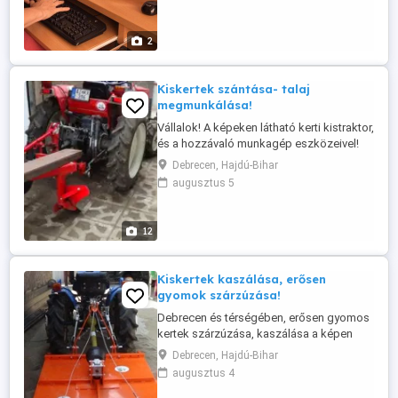
sebességet fokozó
billentyűkombinációkkal bővítem a
tudásodat. A tanfolyam utáni vizsgáztatás
2
ára benne ...
Kiskertek szántása- talaj
megmunkálása!
Vállalok! A képeken látható kerti kistraktor,
és a hozzávaló munkagép eszközeivel!
Kiskertek, szántása-talaj maróval (rotáció)
Debrecen, Hajdú-Bihar
Erősen bozontos kertek kaszálása,
augusztus 5
(szárzúzóval) ...
12
Kiskertek kaszálása, erősen
gyomok szárzúzása!
Debrecen és térségében, erősen gyomos
kertek szárzúzása, kaszálása a képen
látható kerti kis traktorral és eszközeivel
Debrecen, Hajdú-Bihar
Garantáltan ,precíz munkavégzés
augusztus 4
,megbeszélés alapján! Hívjon, bátran
megbeszéljük? Irányár: Megegyezés