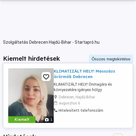
Szolgáltatás Debrecen Hajdú-Bihar - Startapró.hu
Kiemelt hirdetések
Összes megtekintése
KLIMATIZÁLT HELY! Masszázs
örörmök Debrecen
KLIMATIZÁLT HELY! Önmagára és
környezetére igényes hölgy
vagyok,masszöri végzettséggel! Ha
Debrecen, Hajdú-Bihar
szeretnél egy kellemes kiakpcsolodást a
augusztus 6
hétköznapokban, hivj a megadott
Hitelesített telefonszám
telefonszámon! ÜZENETEKRE NEM
VÁLASZOLOK!
Kiemelt
1