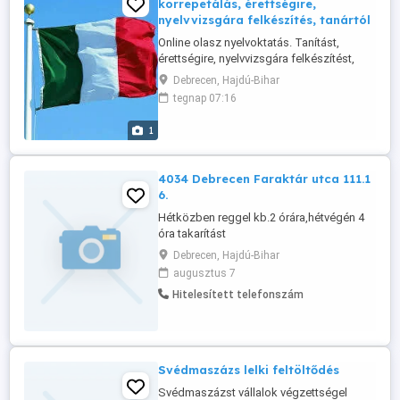
korrepetálás, érettségire,
nyelvvizsgára felkészítés, tanártól
Online olasz nyelvoktatás. Tanítást,
érettségire, nyelvvizsgára felkészítést,
korrepetálást vállalok. Olasz nyelv és
Debrecen, Hajdú-Bihar
irodalom szakos bölcsész és
tegnap 07:16
középiskolai tanári diplomámat a Pécsi
Tudományegyetemen szereztem. Az
1
egyetemi tanulmányaim idején egy évet
Milánóban éltem, később a munkám révén
Bolognában ...
4034 Debrecen Faraktár utca 111.1
6.
Hétközben reggel kb.2 órára,hétvégén 4
óra takarítást
vállalok.Telefonszámom:06703073744
Debrecen, Hajdú-Bihar
augusztus 7
Hitelesített telefonszám
Svédmaszázs lelki feltöltődés
Svédmaszázst vállalok végzettségel