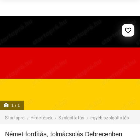
1
/ 1
Startapro
Hirdetések
Szolgáltatás
egyéb szolgáltatás
Német fordítás, tolmácsolás Debrecenben