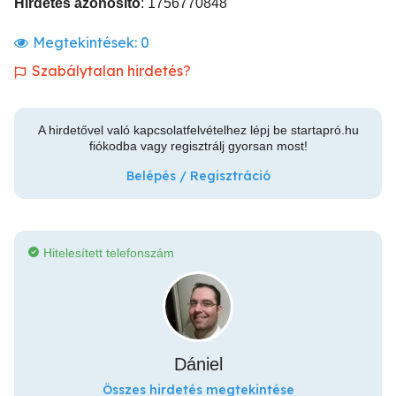
Hirdetés azonosító
: 1756770848
Megtekintések:
0
Szabálytalan hirdetés?
A hirdetővel való kapcsolatfelvételhez lépj be startapró.hu
fiókodba vagy regisztrálj gyorsan most!
Belépés / Regisztráció
Hitelesített telefonszám
Dániel
Összes hirdetés megtekintése