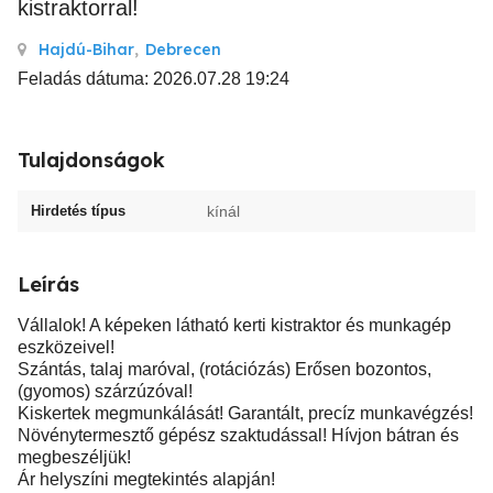
kistraktorral!
Hajdú-Bihar
,
Debrecen
Feladás dátuma: 2026.07.28 19:24
Tulajdonságok
Hirdetés típus
kínál
Leírás
Vállalok! A képeken látható kerti kistraktor és munkagép
eszközeivel!
Szántás, talaj maróval, (rotációzás) Erősen bozontos,
(gyomos) szárzúzóval!
Kiskertek megmunkálását! Garantált, precíz munkavégzés!
Növénytermesztő gépész szaktudással! Hívjon bátran és
megbeszéljük!
Ár helyszíni megtekintés alapján!