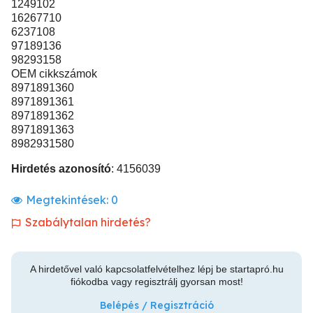
1249102
16267710
6237108
97189136
98293158
OEM cikkszámok
8971891360
8971891361
8971891362
8971891363
8982931580
Hirdetés azonosító
: 4156039
Megtekintések:
0
Szabálytalan hirdetés?
A hirdetővel való kapcsolatfelvételhez lépj be startapró.hu
fiókodba vagy regisztrálj gyorsan most!
Belépés / Regisztráció