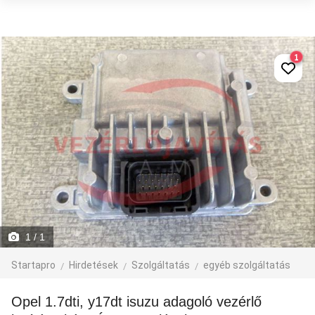
1
1
/ 1
Startapro
Hirdetések
Szolgáltatás
egyéb szolgáltatás
Opel 1.7dti, y17dt isuzu adagoló vezérlő