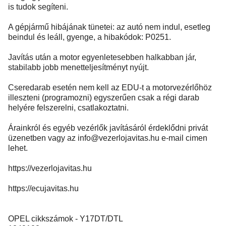
is tudok segíteni.
A gépjármű hibájának tünetei: az autó nem indul, esetleg
beindul és leáll, gyenge, a hibakódok: P0251.
Javítás után a motor egyenletesebben halkabban jár,
stabilabb jobb menetteljesítményt nyújt.
Cseredarab esetén nem kell az EDU-t a motorvezérlőhöz
illeszteni (programozni) egyszerűen csak a régi darab
helyére felszerelni, csatlakoztatni.
Árainkról és egyéb vezérlők javításáról érdeklődni privát
üzenetben vagy az
info@vezerlojavitas.hu
e-mail cimen
lehet.
https://vezerlojavitas.hu
https://ecujavitas.hu
OPEL cikkszámok - Y17DT/DTL