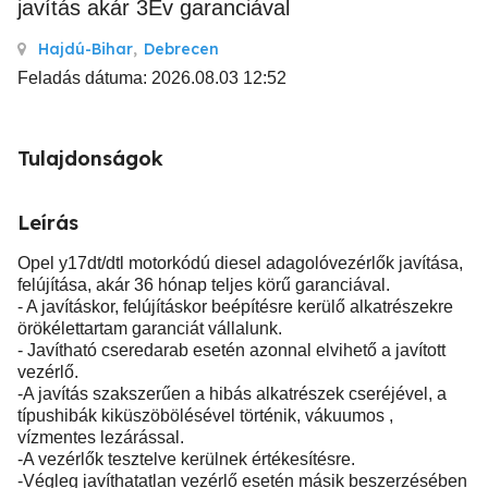
javítás akár 3Év garanciával
Hajdú-Bihar
,
Debrecen
Feladás dátuma: 2026.08.03 12:52
Tulajdonságok
Leírás
Opel y17dt/dtl motorkódú diesel adagolóvezérlők javítása,
felújítása, akár 36 hónap teljes körű garanciával.
- A javításkor, felújításkor beépítésre kerülő alkatrészekre
örökélettartam garanciát vállalunk.
- Javítható cseredarab esetén azonnal elvihető a javított
vezérlő.
-A javítás szakszerűen a hibás alkatrészek cseréjével, a
típushibák kiküszöbölésével történik, vákuumos ,
vízmentes lezárással.
-A vezérlők tesztelve kerülnek értékesítésre.
-Végleg javíthatatlan vezérlő esetén másik beszerzésében