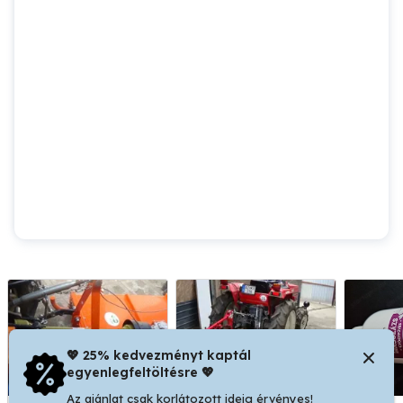
💖 25% kedvezményt kaptál
egyenlegfeltöltésre 💖
Az ajánlat csak korlátozott ideig érvényes!