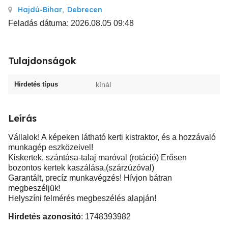
Hajdú-Bihar
,
Debrecen
Feladás dátuma: 2026.08.05 09:48
Tulajdonságok
Hirdetés típus
kínál
Leírás
Vállalok! A képeken látható kerti kistraktor, és a hozzávaló
munkagép eszközeivel!
Kiskertek, szántása-talaj maróval (rotáció) Erősen
bozontos kertek kaszálása,(szárzúzóval)
Garantált, precíz munkavégzés! Hívjon bátran
megbeszéljük!
Helyszíni felmérés megbeszélés alapján!
Hirdetés azonosító
: 1748393982