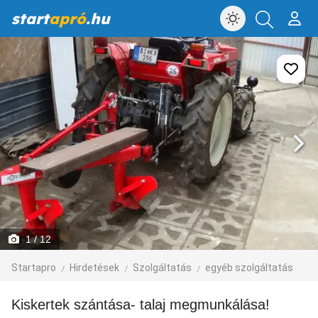
start
apró
.hu
1
/ 12
Startapro
Hirdetések
Szolgáltatás
egyéb szolgáltatás
Kiskertek szántása- talaj megmunkálása!