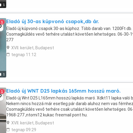
1
Eladó új 30-as kúpvonó csapok,db ár.
1
Eladó új kúpvonó csapok 30-as kúphoz. Több darab van. 1200Ft db.
Csomagküldés vevő terhére utalást követően lehetséges. 06-30-1
277
XVII. kerület, Budapest
tegnap 11:12
1
Eladó új WNT D25 lapkás 165mm hosszú maró.
1
Eladó új Wnt D25 L165mm hosszú lapkás maró. Xdkt11 lapka való b
Nekem nincs hozzá már esetleg pár darab aluhoz nem vas fémhez
Csomagküldés vevő terhére csak utalást követően lehetséges. 06
1968-277 ,ntomi12 kukac freemail pont hu.
XVII. kerület, Budapest
tegnap 09:29