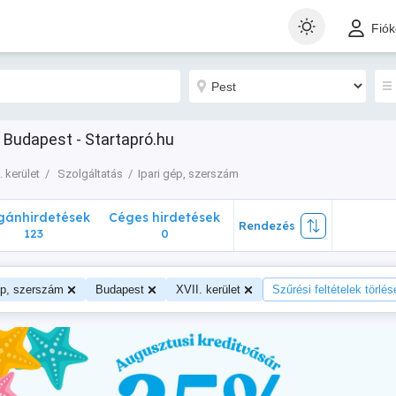
nhirdetések
Céges hirdetések
Rendezés
Fió
123
0
t Budapest - Startapró.hu
. kerület
Szolgáltatás
Ipari gép, szerszám
ánhirdetések
Céges hirdetések
Rendezés
123
0
ép, szerszám
Budapest
XVII. kerület
Szűrési feltételek törlés