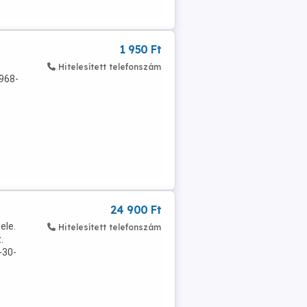
1 950 Ft
Hitelesített telefonszám
968-
24 900 Ft
ele.
Hitelesített telefonszám
.
-30-