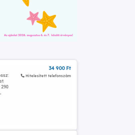
34 900 Ft
ossz:
Hitelesített telefonszám
st
ó 290
,