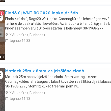
Eladó új WNT ROGX20 lapka,ár 5db.
1
Eladó 4+1db új Rogx20 Wnt lapka. Csomagküldés lehetséges vevő
terhére de csak utalást követően. Az ár 5db-ra értendő. Egy másik
hirdetésemben árult D16-os szárba is belemegy. 30-1968-277
XVII. kerület, Budapest
tegnap 16:33
1
Matlock 25m x 8mm-es jelzőlánc eladó.
Matlock 25m hosszú jelzőlánc eladó. 8mm vastag a szem.
Csomagküldés lehetséges utalást követően szállítási díj vállalássa
30-1968-277 , ntomi12 kukac freemail pont hu.
XVII. kerület, Budapest
tegnap 11:13