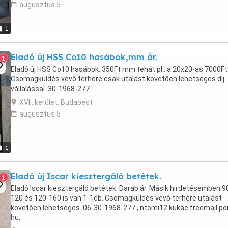
augusztus 5
1
Eladó új HSS Co10 hasábok,mm ár.
1
Eladó új HSS Co10 hasábok. 350Ft mm tehát pl.: a 20x20-as 7000Ft
Csomagküldés vevő terhére csak utalást követően lehetséges díj
vállalással. 30-1968-277
XVII. kerület, Budapest
augusztus 5
1
Eladó új Iscar kiesztergáló betétek.
1
Eladó Iscar kiesztergáló betétek. Darab ár. Másik hirdetésemben 9
120 és 120-160 is van 1-1db. Csomagküldés vevő terhére utalást
követően lehetséges. 06-30-1968-277 , ntomi12 kukac freemail po
hu.