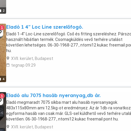
2
Eladó 1 4" Loc Line szerelőfogó.
1
Eladó 1-4" Loc-Line szerelőfogó. Cső és fitting szereléshez. Pársz
használt hibátlan termék. Csomagküldés vevő terhére utalást
követően lehetséges. 06-30-1968-277 , ntomi12 kukac freemail po
hu.
XVII. kerület, Budapest
tegnap 09:29
4
Eladó alu 7075 hasáb nyeranyag,db ár.
1
Eladó megmaradt 7075 síkba mart alu hasáb nyersanyagok.
483x115x80mm ami 12.5kg-ot eredményez. Az ár 1db-ra vonatkozi
egyforma hasáb van csak már. GLS-sel küldhető vevő terhére utal
követően. 06-30-1968-277 , ntomi12 kukac freemail pont hu.
XVII. kerület, Budapest