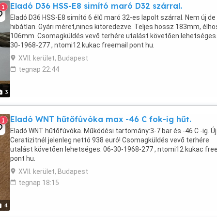
Eladó D36 HSS-E8 simító maró D32 szárral.
1
Eladó D36 HSS-E8 simító 6 élű maró 32-es lapolt szárral. Nem új de
hibátlan. Gyári méret,nincs kitöredezve. Teljes hossz 183mm, élh
106mm. Csomagküldés vevő terhére utalást követően lehetséges.
30-1968-277 , ntomi12 kukac freemail pont hu.
XVII. kerület, Budapest
tegnap 22:44
3
Eladó WNT hűtőfúvóka max -46 C fok-ig hűt.
1
Eladó WNT hűtőfúvóka. Működési tartomány:3-7 bar és -46 C -ig. Új
Ceratizitnél jelenleg nettó 938 euró! Csomagküldés vevő terhére
utalást követően lehetséges. 06-30-1968-277 , ntomi12 kukac fre
pont hu.
XVII. kerület, Budapest
tegnap 18:15
4