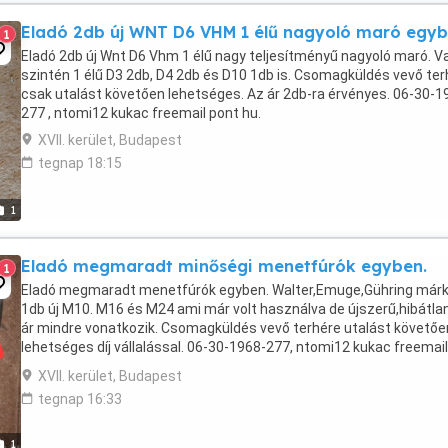
Eladó 2db új WNT D6 VHM 1 élű nagyoló maró egyb
1
Eladó 2db új Wnt D6 Vhm 1 élű nagy teljesítményű nagyoló maró. V
szintén 1 élű D3 2db, D4 2db és D10 1db is. Csomagküldés vevő ter
csak utalást követően lehetséges. Az ár 2db-ra érvényes. 06-30-1
277 , ntomi12 kukac freemail pont hu.
XVII. kerület, Budapest
tegnap 18:15
1
Eladó megmaradt minőségi menetfúrók egyben.
1
Eladó megmaradt menetfúrók egyben. Walter,Emuge,Gühring márk
1db új M10. M16 és M24 ami már volt használva de újszerű,hibátlan
ár mindre vonatkozik. Csomagküldés vevő terhére utalást követőe
lehetséges díj vállalással. 06-30-1968-277, ntomi12 kukac freemail
pont hu.
XVII. kerület, Budapest
tegnap 16:33
1