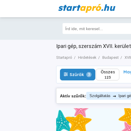
start
apró
.hu
Összes
Magá
Szűrők
3
123
Ipari gép, szerszám XVII. kerüle
Startapró
Hirdetések
Budapest
XVII
Összes
Mag
Szűrők
3
123
→
Aktív szűrők:
Szolgáltatás
Ipari g