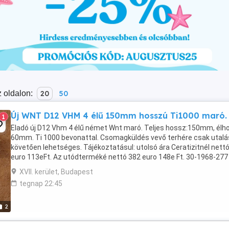
 oldalon:
20
50
Új WNT D12 VHM 4 élű 150mm hosszú Ti1000 maró.
1
Eladó új D12 Vhm 4 élű német Wnt maró. Teljes hossz:150mm, élh
60mm. Ti 1000 bevonattal. Csomagküldés vevő terhére csak utalá
követően lehetséges. Tájékoztatásul: utolsó ára Ceratizitnél nett
euro 113eFt. Az utódterméké nettó 382 euro 148e Ft. 30-1968-277 
ntomi12 kukac freemail pont ...
XVII. kerület, Budapest
tegnap 22:45
2