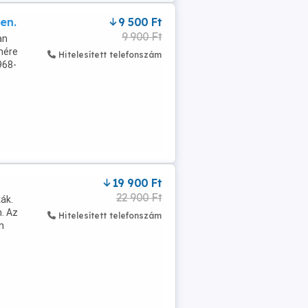
en.
9 500 Ft
9 900 Ft
an
hére
Hitelesített telefonszám
968-
19 900 Ft
22 900 Ft
ák.
. Az
Hitelesített telefonszám
n