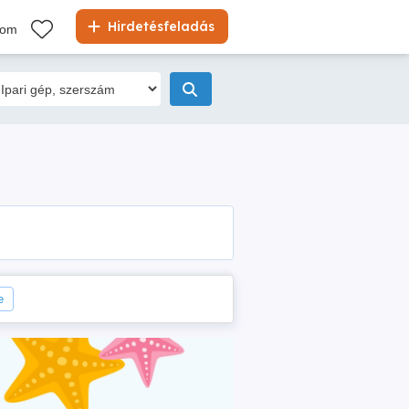
Hirdetésfeladás
kom
e