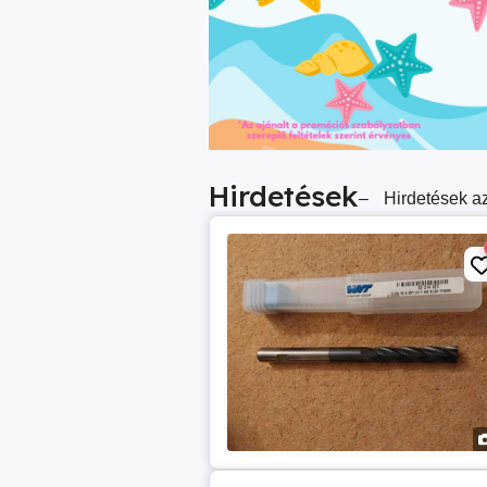
Hirdetések
–
Hirdetések az