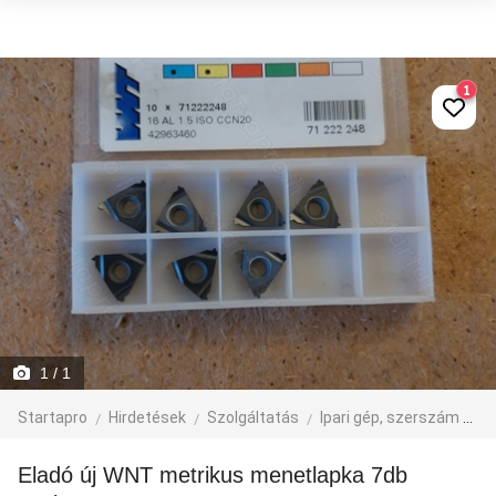
1
1
/ 1
Startapro
Hirdetések
Szolgáltatás
Ipari gép, szerszám
eg
Eladó új WNT metrikus menetlapka 7db