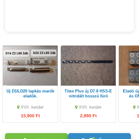
Új D16,D20 lapkás marók
Titex Plus új D7.8 HSS-E
Eladó új Garant ONEU05
eladók.
nitridált hosszú fúró
és O
eladó.
XVII. kerület
XVII. kerület
X
15,900 Ft
2,990 Ft
1