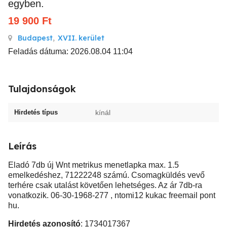
egyben.
19 900
Ft
Budapest
,
XVII. kerület
Feladás dátuma: 2026.08.04 11:04
Tulajdonságok
Hirdetés típus
kínál
Leírás
Eladó 7db új Wnt metrikus menetlapka max. 1.5
emelkedéshez, 71222248 számú. Csomagküldés vevő
terhére csak utalást követően lehetséges. Az ár 7db-ra
vonatkozik. 06-30-1968-277 , ntomi12 kukac freemail pont
hu.
Hirdetés azonosító
: 1734017367