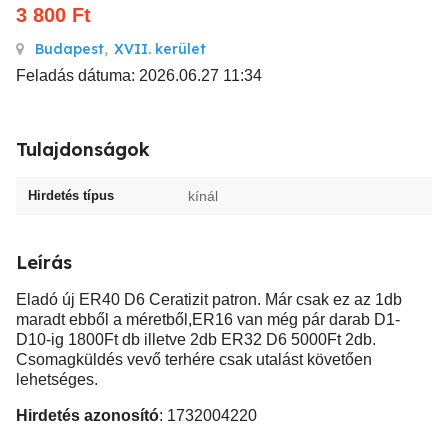
3 800
Ft
Budapest
,
XVII. kerület
Feladás dátuma: 2026.06.27 11:34
Tulajdonságok
Hirdetés típus
kínál
Leírás
Eladó új ER40 D6 Ceratizit patron. Már csak ez az 1db
maradt ebből a méretből,ER16 van még pár darab D1-
D10-ig 1800Ft db illetve 2db ER32 D6 5000Ft 2db.
Csomagküldés vevő terhére csak utalást követően
lehetséges.
Hirdetés azonosító
: 1732004220