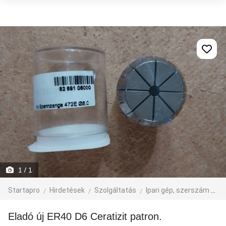
1
/ 1
Startapro
Hirdetések
Szolgáltatás
Ipari gép, szerszám
eg
Eladó új ER40 D6 Ceratizit patron.