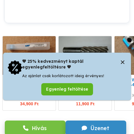
💖 25% kedvezményt kaptál
egyenlegfeltöltésre 💖
Az ajánlat csak korlátozott ideig érvényes!
Új WNT D12 VHM 4 élű
Eladó D36 HSS-E8 simító
Eladó WNT hűtőfúvóka
150mm hosszú Ti1000
maró D32 szárral.
max -4
Egyenleg feltöltése
maró.
XVII. kerület
XVII. kerület
X
34,900 Ft
11,900 Ft
9
Hívás
Üzenet