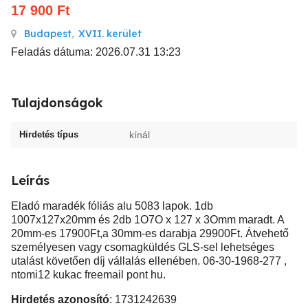
17 900
Ft
Budapest
,
XVII. kerület
Feladás dátuma: 2026.07.31 13:23
Tulajdonságok
Hirdetés típus
kínál
Leírás
Eladó maradék fóliás alu 5083 lapok. 1db
1007x127x20mm és 2db 1O7O x 127 x 3Omm maradt. A
20mm-es 17900Ft,a 30mm-es darabja 29900Ft. Átvehető
személyesen vagy csomagküldés GLS-sel lehetséges
utalást követően díj vállalás ellenében. 06-30-1968-277 ,
ntomi12 kukac freemail pont hu.
Hirdetés azonosító
: 1731242639