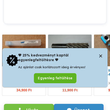
💖 25% kedvezményt kaptál
egyenlegfeltöltésre 💖
Az ajánlat csak korlátozott ideig érvényes!
Új WNT D12 VHM 4 élű
Eladó D36 HSS-E8 simító
Eladó WNT hűtőfúvóka
150mm hosszú Ti1000
maró D32 szárral.
max -4
Egyenleg feltöltése
maró.
XVII. kerület
XVII. kerület
X
34,900 Ft
11,900 Ft
9