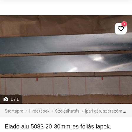
1
1
/ 1
Startapro
Hirdetések
Szolgáltatás
Ipari gép, szerszám
eg
Eladó alu 5083 20-30mm-es fóliás lapok.