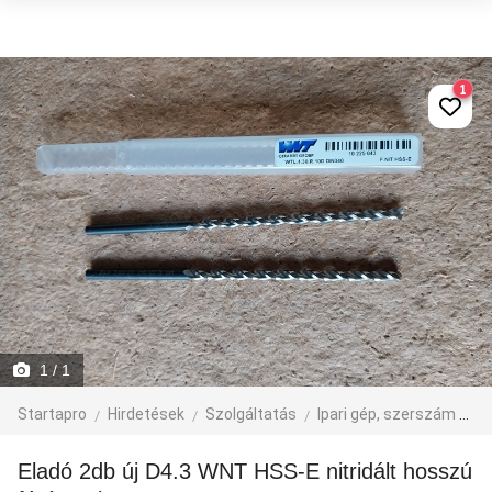
1
1
/ 1
Startapro
Hirdetések
Szolgáltatás
Ipari gép, szerszám
eg
Eladó 2db új D4.3 WNT HSS-E nitridált hosszú