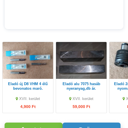
Eladó új D8 VHM 4 élű
Eladó alu 7075 hasáb
Eladó 2db új menetfúró
bevonatos maró.
nyeranyag,db ár.
nyoma
XVII. kerület
XVII. kerület
X
4,900 Ft
59,000 Ft