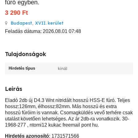
fúró egyben.
3 290
Ft
Budapest
,
XVII. kerület
Feladás dátuma: 2026.08.01 07:48
Tulajdonságok
Hirdetés típus
kínál
Leírás
Eladó 2db új D4.3 Wnt nitridált hosszú HSS-E fúró. Teljes
hossz:126mm, élhossz:82mm. Más hosszú és extra
hosszú fúróim is vannak. Csomagküldés vevő terhére csak
utalást követően lehetséges. Az ár 2db-ra vonatkozik. 30-
1968-277 , ntomi12 kukac freemail pont hu.
Hirdetés azonosító
: 1731571566