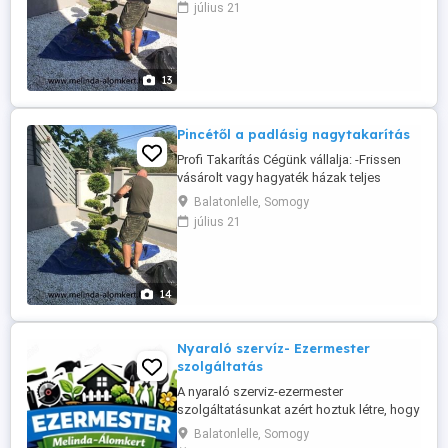
július 21
teljeskörű, külső- belső kis és
nagytakarítását -Vendégek utáni váltó
takarítást - Frissen vásárolt vagy eladás
előtt álló ingatlan teljes nagytakarítását -
13
Építkezés ...
Pincétől a padlásig nagytakarítás
Profi Takarítás Cégünk vállalja: -Frissen
vásárolt vagy hagyaték házak teljes
nagytakarítását akár a lomok
Balatonlelle, Somogy
elszállításával, igény szerint az ingatlan
július 21
teljes kiürítésével -Nyaralók és családi
házak, intézmény épületek,
üzlethelyiségek valamint
rendezvénytermek és helyszínek teljes
14
körű, külső- belső ...
Nyaraló szervíz- Ezermester
szolgáltatás
A nyaraló szerviz-ezermester
szolgáltatásunkat azért hoztuk létre, hogy
ügyfeleink teljeskörű kiszolgálásban
Balatonlelle, Somogy
részesülhessenek. Így a komplett kerti