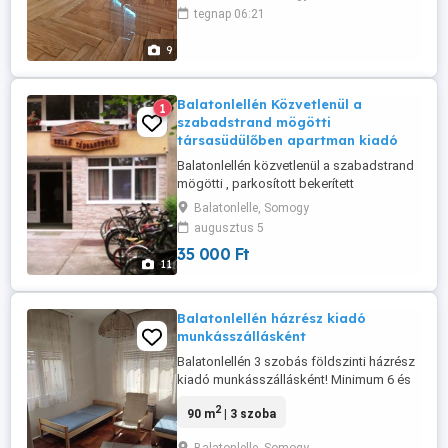
svedpadló, hajópadló lerakásával és ezek
tegnap 06:21
felújításaval, csiszolás lakkozás
olajozásával, Valamint - Szalagparketta -
9
Laminált padló - Vinyl - Spc - Lvt -
Szőnyeg - Pvc - Modulszőnyeg
Lerakásával, - ...
Balatonlellén Közvetlenül a
1
szabadstrand mögötti
társasüdülőben apartman kiadó
Balatonlellén közvetlenül a szabadstrand
mögötti , parkosított bekerített
társasüdülőben 4-5 férőhelyes ,
Balatonlelle, Somogy
kétszobás , jól felszerelt , erkélyes
augusztus 5
apartman , zárt parkolóval kiadó. Az
35 000 Ft
apartman felújított , klimatizált . Wifivel
11
internet elérhetőség van . Két kerékpár
tartozik az apartmanhoz . Női és ...
Balatonlellén házrész kiadó
munkásszállásként
Balatonlellén 3 szobás földszinti házrész
kiadó munkásszállásként! Minimum 6 és
maximum 8 fő jelentkezését várjuk ! A
2
90 m
| 3 szoba
megadott ár -hó-fő -ként értendő A
fizetendő díj, létszám, futamidő