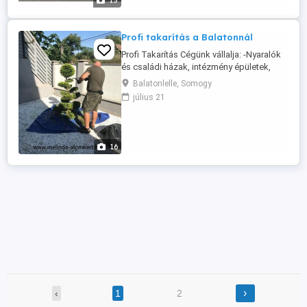
15
Dísznövényápolást, -Tápanyag-
utánpótlást, ...
Profi takarítás a Balatonnál
Profi Takarítás Cégünk vállalja: -Nyaralók
és családi házak, intézmény épületek,
üzlethelyiségek valamint
Balatonlelle, Somogy
rendezvénytermek és helyszínek
július 21
teljeskörű, külső- belső kis és
nagytakarítását - Frissen vásárolt vagy
eladás előtt álló ingatlan teljes
nagytakarítását - Építkezés vagy felújítás
16
utáni professzionális ...
›
‹
1
2