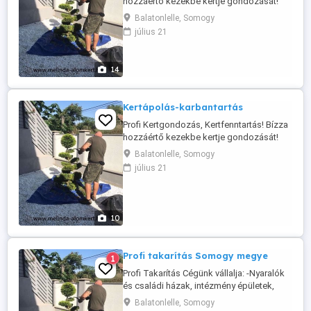
hozzáértő kezekbe kertje gondozását!
Cégünk vállalja: -Kertépítés, kertfenntartás
Balatonlelle, Somogy
-Komplett kertrendezés -Gyümölcsfa,
július 21
Szőlő és Dísznövény szakszerű
metszését, ültetését -Kertásást,
kertgondozást, -Sövénynyírást, ifítást -
14
Füvesítést, Fűnyírást, Fűkaszálást, ...
Kertápolás-karbantartás
Profi Kertgondozás, Kertfenntartás! Bízza
hozzáértő kezekbe kertje gondozását!
Cégünk vállalja: -Kertépítés, kertfenntartás
Balatonlelle, Somogy
-Komplett kertrendezés -Gyümölcsfa,
július 21
Szőlő és Dísznövény szakszerű
metszését, ültetését -Kertásást,
kertgondozást -Fűnyírást, Fűkaszálást -
Sövénynyírást, ifítást -Füvesítést, ...
10
Profi takarítás Somogy megye
1
Profi Takarítás Cégünk vállalja: -Nyaralók
és családi házak, intézmény épületek,
üzlethelyiségek valamint
Balatonlelle, Somogy
rendezvénytermek és helyszínek