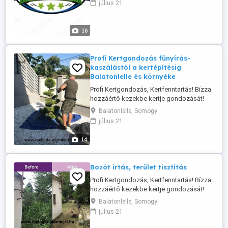
július 21
munkáktól a takarítási feladatokon át
egészen az otthonkarbantartás folyamán
felmerülő kisebb-nagyobb javítási
16
munkálatokkal tudjuk kiszolgálni önöket,
így ...
Profi Kertgondozás fűnyírás-
kaszálástól a kertépítésig
Balatonlelle és környéke
Profi Kertgondozás, Kertfenntartás! Bízza
hozzáértő kezekbe kertje gondozását!
Cégünk vállalja: -Kertépítés, kertfenntartás
Balatonlelle, Somogy
-Gyümölcsfa, Szőlő és Dísznövény
július 21
szakszerű metszését -Kertásást,
Kertgondozást, Sövénynyírást -Füvesítést,
14
Fűnyírást, Fűkaszálást, Gyepszellőztetést
-Dísznövény telepítést,
Dísznövényápolást, -Tápanyag-
Bozót irtás, terület tisztítás
utánpótlást, ...
Profi Kertgondozás, Kertfenntartás! Bízza
hozzáértő kezekbe kertje gondozását!
Cégünk vállalja: -Kertépítés, kertfenntartás
Balatonlelle, Somogy
-Gyümölcsfa, Szőlő és Dísznövény
július 21
szakszerű metszését -Kertásást,
Kertgondozást, Sövénynyírást -Füvesítést,