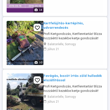
Fűnyírást, Fűkaszálást, Gyepszellőztetést
-Dísznövény telepítést,
14
Dísznövényápolást, -Tápanyag-
utánpótlást, ...
Kertfelújítás-kertépítés,
udvarrendezés
Profi Kertgondozás, Kertfenntartás! Bízza
hozzáértő kezekbe kertje gondozását!
Cégünk vállalja: -Kertépítés, kertfenntartás
Balatonlelle, Somogy
-Komplett kertrendezés -Gyümölcsfa,
július 21
Szőlő és Dísznövény szakszerű
metszését, ültetését -Kertásást,
kertgondozást -Fűnyírást, Fűkaszálást -
10
Sövénynyírást, ifítást -Füvesítést, ...
Favágás, bozót írtás zöld hulladék
elszállítással
Profi Kertgondozás, Kertfenntartás! Bízza
hozzáértő kezekbe kertje gondozását!
Cégünk vállalja: -Kertépítés, kertfenntartás
Balatonlelle, Somogy
-Füvesítést, Fűnyírást, Fűkaszálást,
július 21
Gyepszellőztetést -Bozótirtást -
Térkőtisztítást -Gyümölcsfa, Szőlő és