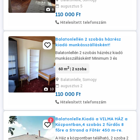
Balatonlelle, Somogy
függvényében személyes megbeszélés
augusztus 5
alapján is történik. Érd: ( 06 70 4263998-n)
6
telefonszámon
110 000 Ft
Hitelesített telefonszám
Balatonlellén 2 szobás házrész
kiadó munkásszállásként!
Balatonlellén 2 szobás házrész kiadó
munkásszállásként! Minimum 3 és
maximum 5 fő jelentkezését várjuk ! A
2
60 m
| 2 szoba
megadott ár -hó-fő -ként értendő A
fizetendő díj, létszám, futamidő
Balatonlelle, Somogy
függvényében személyes megbeszélés
augusztus 2
alapján is történik. Érd: ( 06 70 4263998-n)
10
telefonszámon
110 000 Ft
Hitelesített telefonszám
Balatonlelle.Kiadó a VILMA HÁZ a
2
Központban,4 szobás 2 fürdős 8
főre a Strand a Főtér 450 m-re.
A Ház a központban található, 2 szoba 2