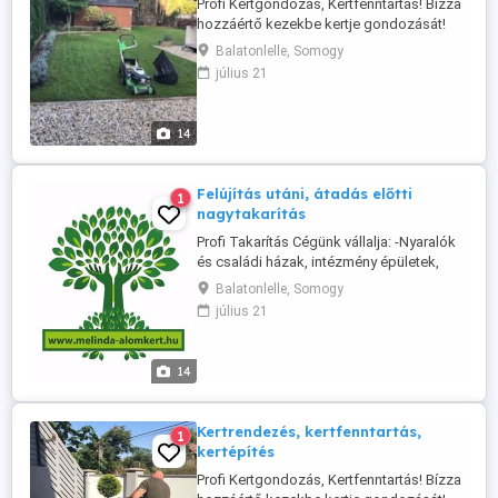
Profi Kertgondozás, Kertfenntartás! Bízza
hozzáértő kezekbe kertje gondozását!
Cégünk vállalja: -Kertépítés, kertfenntartás
Balatonlelle, Somogy
-Gyümölcsfa, Szőlő és Dísznövény
július 21
szakszerű metszését -Kertásást,
Kertgondozást, Sövénynyírást -Füvesítést,
Fűnyírást, Fűkaszálást, Gyepszellőztetést
14
-Dísznövény telepítést,
Dísznövényápolást, -Tápanyag-
utánpótlást, ...
Felújítás utáni, átadás előtti
1
nagytakarítás
Profi Takarítás Cégünk vállalja: -Nyaralók
és családi házak, intézmény épületek,
üzlethelyiségek valamint
Balatonlelle, Somogy
rendezvénytermek és helyszínek teljes
július 21
körű, külső- belső kis és nagytakarítását -
Frissen vásárolt vagy eladás előtt álló
ingatlan teljes nagytakarítását - Építkezés
14
vagy felújítás utáni professzionális ...
Kertrendezés, kertfenntartás,
1
kertépítés
Profi Kertgondozás, Kertfenntartás! Bízza