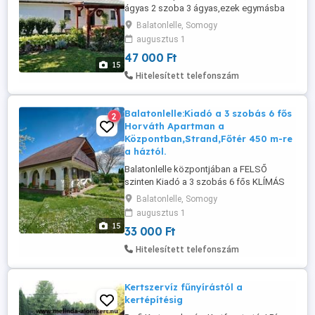
ágyas 2 szoba 3 ágyas,ezek egymásba
nyithatóak.Nagy ebédlő,nagy fedett
Balatonlelle, Somogy
kiülő,parkolás és grillezési lehetőség az
augusztus 1
udvaron.TV-Wifi.Az ára 47000 Ft-tól-
47 000 Ft
-63000 Ft-ig a szezontól függően.Az
15
élményfürdős Strand,üzletek,éttermek
Hitelesített telefonszám
450 m-re vannak a háztól.Szép kártyát
elfogadunk ...
Balatonlelle:Kiadó a 3 szobás 6 fős
2
Horváth Apartman a
Központban,Strand,Főtér 450 m-re
a háztól.
Balatonlelle központjában a FELSŐ
szinten Kiadó a 3 szobás 6 fős KLÍMÁS
Apartman 2024.05.18.-től--09.29.-ig 33000
Balatonlelle, Somogy
Ft-tól---48000 Ft-ig a szezontól függően.
augusztus 1
Az apartmanban 3 szoba+konyha+fürdő
15
33 000 Ft
van.Parkolás és grillezési lehetőség az
udvaron.TV + Wifi! Éttermek,üzletek és az
Hitelesített telefonszám
élményfürdős Napfény strand ...
Kertszervíz fűnyírástól a
kertépítésig