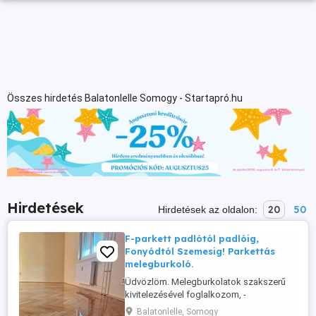
Összes hirdetés Balatonlelle Somogy - Startapró.hu
Hirdetések
20
50
Hirdetések az oldalon:
F-parkett padlótól padlóig,
Fonyódtól Szemesig! Parkettás
melegburkoló.
Üdvözlöm. Melegburkolatok szakszerű
kivitelezésével foglalkozom, -
Hagyományos fából keszült parketta,
Balatonlelle, Somogy