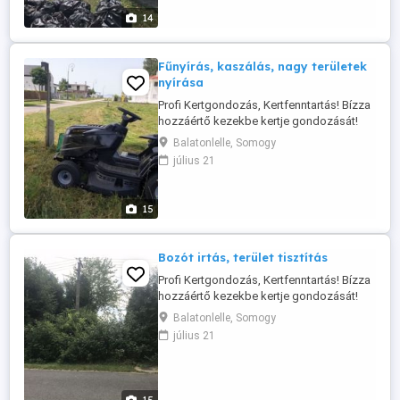
Dísznövény szakszerű metszését -
14
Kertásást, Kertgondozást, Sövénynyírást -
Dísznövény ...
Fűnyírás, kaszálás, nagy területek
nyírása
Profi Kertgondozás, Kertfenntartás! Bízza
hozzáértő kezekbe kertje gondozását!
Cégünk vállalja: -Kertépítés, kertfenntartás
Balatonlelle, Somogy
-Gyümölcsfa, Szőlő és Dísznövény
július 21
szakszerű metszését -Kertásást,
Kertgondozást, Sövénynyírást -Füvesítést,
Fűnyírást, Fűkaszálást, Gyepszellőztetést
15
-Dísznövény telepítést,
Dísznövényápolást, -Tápanyag-
utánpótlást, ...
Bozót irtás, terület tisztítás
Profi Kertgondozás, Kertfenntartás! Bízza
hozzáértő kezekbe kertje gondozását!
Cégünk vállalja: -Kertépítés, kertfenntartás
Balatonlelle, Somogy
-Gyümölcsfa, Szőlő és Dísznövény
július 21
szakszerű metszését -Kertásást,
Kertgondozást, Sövénynyírást -Füvesítést,
Fűnyírást, Fűkaszálást, Gyepszellőztetést
-Dísznövény telepítést,