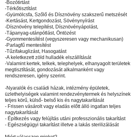
-Bozótirtást
-Térkőtisztítást
-Gyümölcsfa, Szőlő és Dísznövény szakszerű metszését
-Kertásást, Kertgondozást, Sövénynyírást
-Dísznövény telepítést, Dísznövényápolást,
-Tápanyag-utánpótlást, Öntözést
-Gyommentesítést (vegyszeresen vagy mechanikusan)
-Parlagfű mentesítést
-Tűzifakuglizást, Hasogatást
-A keletkezett zöld hulladék elszállítását
-Valamint kertek, telkek, telephelyek, elhanyagolt területek
megtisztítását, gondozását alkalmanként vagy
rendszeresen, igény szerint.
-Nyaralók és családi házak, intézmény épületek,
üzlethelyiségek valamint rendezvénytermek és helyszínek
teljes körű, külső- belső kis és nagytakarítását
- Frissen vásárolt vagy eladás előtt álló ingatlan teljes
nagytakarítását
- Építkezés vagy felújítás utáni professzionális takarítást
- Egészségügyi takarítást illetve a lakás sterilizálását
Miért válasszon minket?