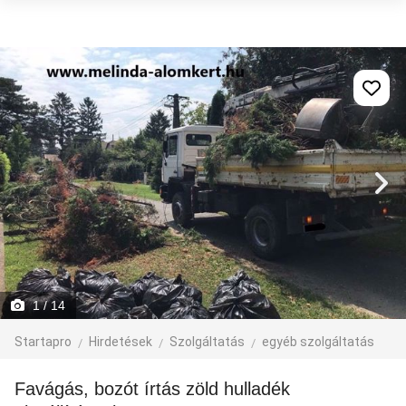
1
/ 14
Startapro
Hirdetések
Szolgáltatás
egyéb szolgáltatás
Favágás, bozót írtás zöld hulladék