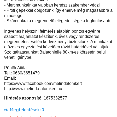
- Mert munkáinkat valóban kertész szakember végzi
- Profi gépekkel dolgozunk, így emelve még magasabbra a
minőséget
- Számunkra a megrendelő elégedettsége a legfontosabb
Ingyenes helyszíni felmérés alapján pontos egyénre
szabott árajánlatot készítünk, éves vagy rendszeres
megrendelés esetén kedvezményt biztosítunk! A munkákat
előzetes egyeztetést követően rövid határidővel vállaljuk.
Szolgáltatásainkat Balatonlelle 80km-es körzetén belül
veheti igénybe.
Pöntör Attila
Tel.: 0630/3651479
Email:
https://www.facebook.com/melindalomkert
http://www.melinda-alomkert.hu
Hirdetés azonosító
: 1675332577
Megtekintések:
0