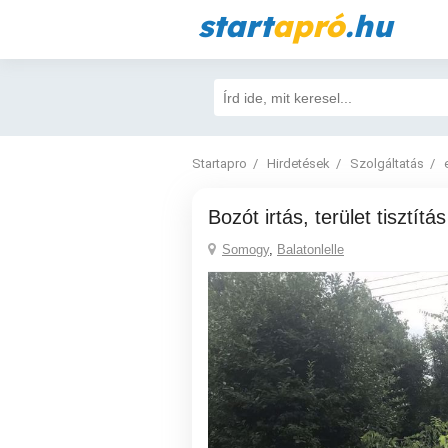
start
apró
.hu
Startapro
Hirdetések
Szolgáltatás
Bozót irtás, terület tisztítás
Somogy
,
Balatonlelle