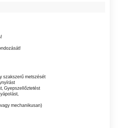
!
ondozását!
y szakszerű metszését
ynyírást
t, Gyepszellőztetést
yápolást,
 vagy mechanikusan)