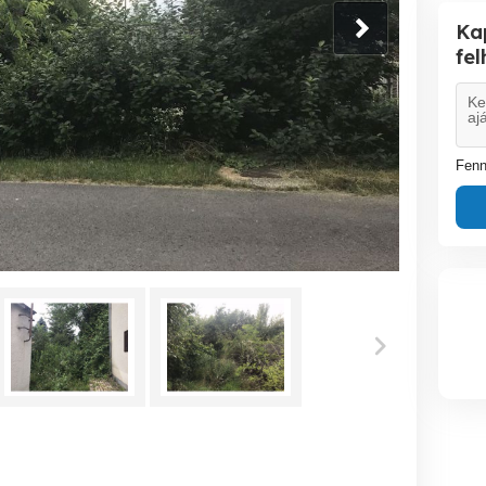
Ka
fe
Fenn