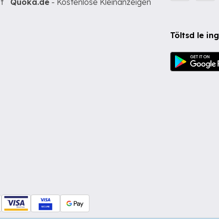
t
Quoka.de
- Kostenlose Kleinanzeigen
Töltsd le i