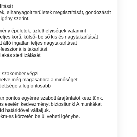
lítását
yek, elhanyagolt területek megtisztítását, gondozását
igény szerint.
mény épületek, üzlethelyiségek valamint
ljes körű, külső- belső kis és nagytakarítását
t álló ingatlan teljes nagytakarítását
ofesszionális takarítást
lakás sterilizálását
z szakember végzi
 emelve még magasabbra a minőséget
ettsége a legfontosabb
án pontos egyénre szabott árajánlatot készítünk,
s esetén kedvezményt biztosítunk! A munkákat
d határidővel vállaljuk.
0km-es körzetén belül veheti igénybe.