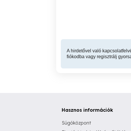
Kertszervíz fűnyírástól a
Felújítás utáni, átadás
kertépítésig
Balatonlelle
A hirdetővel való kapcsolatfelv
fiókodba vagy regisztrálj gyors
Hasznos információk
Súgóközpont