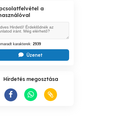
pcsolatfelvétel a
lhasználóval
maradt karakterek:
2939
Üzenet
Hirdetés megosztása