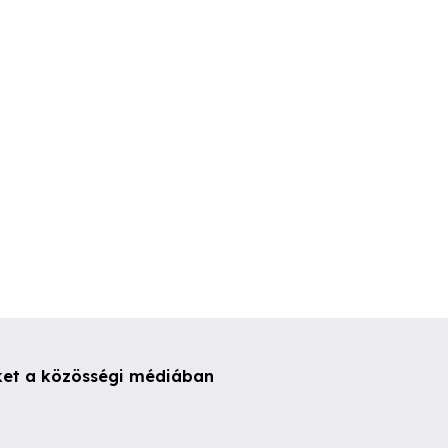
ás-karbantartás
Profi takarítás Somogy
Pincétől a padlásig
megye
nagytakarítá
latonlelle
Balatonlelle
Balatonlell
ket a közösségi médiában