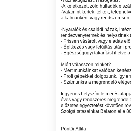
-Tűzifakuglizást, Hasogatást
-A keletkezett zöld hulladék elszál
-Valamint kertek, telkek, telephel
alkalmanként vagy rendszeresen, 
-Nyaralók és családi házak, intéz
rendezvénytermek és helyszínek te
- Frissen vásárolt vagy eladás előt
- Építkezés vagy felújítás utáni pr
- Egészségügyi takarítást illetve a 
Miért válasszon minket?
- Mert munkáinkat valóban kertés
- Profi gépekkel dolgozunk, így
- Számunkra a megrendelő eléged
Ingyenes helyszíni felmérés alapj
éves vagy rendszeres megrendelé
előzetes egyeztetést követően rövi
Szolgáltatásainkat Balatonlelle 8
Pöntör Attila