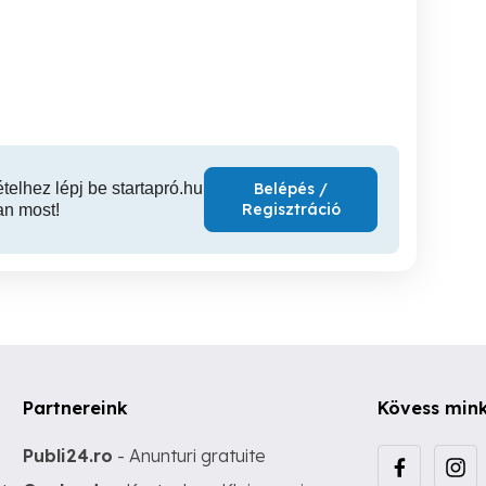
Kertrendezés,
Kertápol
előtti nagytakarítás
kertfenntartás, kertépítés
Balatonlelle
Balatonlelle
Ba
ételhez lépj be startapró.hu
Belépés /
Regisztráció
an most!
Partnereink
Kövess min
Publi24.ro
- Anunturi gratuite