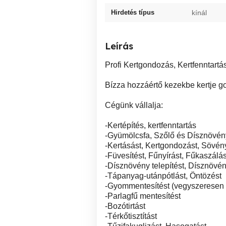
Hirdetés típus
kínál
Leírás
Profi Kertgondozás, Kertfenntartás
Bízza hozzáértő kezekbe kertje g
Cégünk vállalja:
-Kertépítés, kertfenntartás
-Gyümölcsfa, Szőlő és Dísznövén
-Kertásást, Kertgondozást, Sövén
-Füvesítést, Fűnyírást, Fűkaszálás
-Dísznövény telepítést, Dísznövén
-Tápanyag-utánpótlást, Öntözést
-Gyommentesítést (vegyszeresen
-Parlagfű mentesítést
-Bozótirtást
-Térkőtisztítást