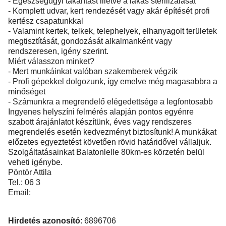
- Egészségügyi takarítást illetve a lakás sterilizálását
- Komplett udvar, kert rendezését vagy akár építését profi
kertész csapatunkkal
- Valamint kertek, telkek, telephelyek, elhanyagolt területek
megtisztítását, gondozását alkalmanként vagy
rendszeresen, igény szerint.
Miért válasszon minket?
- Mert munkáinkat valóban szakemberek végzik
- Profi gépekkel dolgozunk, így emelve még magasabbra a
minőséget
- Számunkra a megrendelő elégedettsége a legfontosabb
Ingyenes helyszíni felmérés alapján pontos egyénre
szabott árajánlatot készítünk, éves vagy rendszeres
megrendelés esetén kedvezményt biztosítunk! A munkákat
előzetes egyeztetést követően rövid határidővel vállaljuk.
Szolgáltatásainkat Balatonlelle 80km-es körzetén belül
veheti igénybe.
Pöntör Attila
Tel.: 06 3
Email:
Hirdetés azonosító
: 6896706