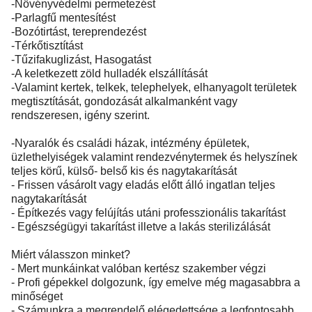
-Növényvédelmi permetezést
-Parlagfű mentesítést
-Bozótirtást, tereprendezést
-Térkőtisztítást
-Tűzifakuglizást, Hasogatást
-A keletkezett zöld hulladék elszállítását
-Valamint kertek, telkek, telephelyek, elhanyagolt területek
megtisztítását, gondozását alkalmanként vagy
rendszeresen, igény szerint.
-Nyaralók és családi házak, intézmény épületek,
üzlethelyiségek valamint rendezvénytermek és helyszínek
teljes körű, külső- belső kis és nagytakarítását
- Frissen vásárolt vagy eladás előtt álló ingatlan teljes
nagytakarítását
- Építkezés vagy felújítás utáni professzionális takarítást
- Egészségügyi takarítást illetve a lakás sterilizálását
Miért válasszon minket?
- Mert munkáinkat valóban kertész szakember végzi
- Profi gépekkel dolgozunk, így emelve még magasabbra a
minőséget
- Számunkra a megrendelő elégedettsége a legfontosabb