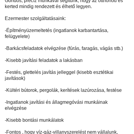
Gondos, precíz munkával segítünk, hogy az otthonod és
kerted mindig rendezett és élhető legyen.
Ezermester szolgáltatásaink:
-Építményüzemeltetés (ingatlanok karbantartása,
felügyelete)
-Barkácsfeladatok elvégzése (fúrás, faragás, vágás stb.)
-Kisebb javítási feladatok a lakásban
-Festés, glettelés javítás jelleggel (kisebb esztétikai
javítások)
-Kültéri bútorok, pergolák, kerítések lazúrozása, festése
-Ingatlanok javítási és állagmegóvási munkáinak
elvégzése
-Kisebb bontási munkálatok
-Fontos , hogy víz-gáz-villanyszerelést nem vállalunk,