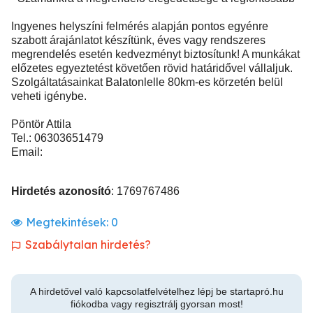
Ingyenes helyszíni felmérés alapján pontos egyénre
szabott árajánlatot készítünk, éves vagy rendszeres
megrendelés esetén kedvezményt biztosítunk! A munkákat
előzetes egyeztetést követően rövid határidővel vállaljuk.
Szolgáltatásainkat Balatonlelle 80km-es körzetén belül
veheti igénybe.
Pöntör Attila
Tel.: 06303651479
Email:
Hirdetés azonosító
: 1769767486
Megtekintések:
0
Szabálytalan hirdetés?
A hirdetővel való kapcsolatfelvételhez lépj be startapró.hu
fiókodba vagy regisztrálj gyorsan most!