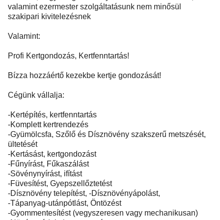
valamint ezermester szolgáltatásunk nem minősül
szakipari kivitelezésnek
Valamint:
Profi Kertgondozás, Kertfenntartás!
Bízza hozzáértő kezekbe kertje gondozását!
Cégünk vállalja:
-Kertépítés, kertfenntartás
-Komplett kertrendezés
-Gyümölcsfa, Szőlő és Dísznövény szakszerű metszését,
ültetését
-Kertásást, kertgondozást
-Fűnyírást, Fűkaszálást
-Sövénynyírást, ifítást
-Füvesítést, Gyepszellőztetést
-Dísznövény telepítést, -Dísznövényápolást,
-Tápanyag-utánpótlást, Öntözést
-Gyommentesítést (vegyszeresen vagy mechanikusan)